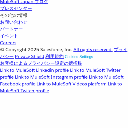
MuleSoft Japan ブログ
プレスセンター
その他の情報
お問い合わせ
パートナー
イベント
Careers
© Copyright 2025
Salesforce, Inc.
All rights reserved.
プライ
バシー
Privacy Shield
利用規約
Cookies Settings
お客様によるプライバシー設定の選択肢
Link to MuleSoft Linkedin profile
Link to MuleSoft Twitter
profile
Link to MuleSoft Instagram profile
Link to MuleSoft
Facebook profile
Link to MuleSoft Videos platform
Link to
MuleSoft Twitch profile