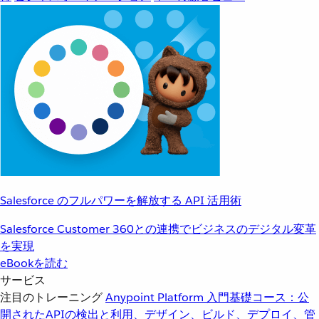
Salesforce のフルパワーを解放する API 活用術
Salesforce Customer 360との連携でビジネスのデジタル変革
を実現
eBookを読む
サービス
注目のトレーニング
Anypoint Platform 入門
基礎コース：公
開されたAPIの検出と利用、デザイン、ビルド、デプロイ、管