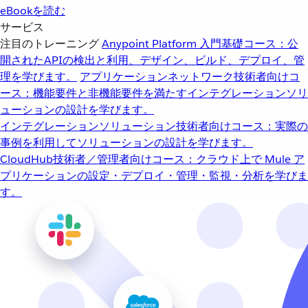
eBookを読む
サービス
注目のトレーニング
Anypoint Platform 入門
基礎コース：公
開されたAPIの検出と利用、デザイン、ビルド、デプロイ、管
理を学びます。
アプリケーションネットワーク
技術者向けコ
ース：機能要件と非機能要件を満たすインテグレーションソリ
ューションの設計を学びます。
インテグレーションソリューション
技術者向けコース：実際の
事例を利用してソリューションの設計を学びます。
CloudHub
技術者／管理者向けコース：クラウド上で Mule ア
プリケーションの設定・デプロイ・管理・監視・分析を学びま
す。