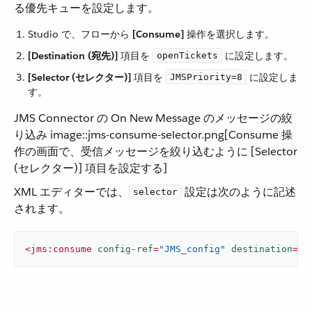
る優先キューを設定します。
Studio で、フローから ​
[Consume]
​ 操作を選択します。
[Destination (宛先)]
​ 項目を ​
​ に設定します。
openTickets
[Selector (セレクター)]
​ 項目を ​
​ に設定しま
JMSPriority=8
す。
JMS Connector の On New Message のメッセージの絞
り込み image::jms-consume-selector.png[Consume 操
作の画面で、受信メッセージを絞り込むように [Selector
(セレクター)] 項目を設定する]
XML エディターでは、​
​ 設定は次のように記述
selector
されます。
<
jms:consume
config-ref
=
"JMS_config"
destination
=
"o