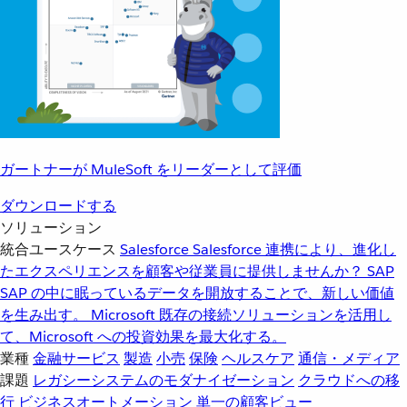
ガートナーが MuleSoft をリーダーとして評価
ダウンロードする
ソリューション
統合ユースケース
Salesforce
Salesforce 連携により、進化し
たエクスペリエンスを顧客や従業員に提供しませんか？
SAP
SAP の中に眠っているデータを開放することで、新しい価値
を生み出す。
Microsoft
既存の接続ソリューションを活用し
て、Microsoft への投資効果を最大化する。
業種
金融サービス
製造
小売
保険
ヘルスケア
通信・メディア
課題
レガシーシステムのモダナイゼーション
クラウドへの移
行
ビジネスオートメーション
単一の顧客ビュー