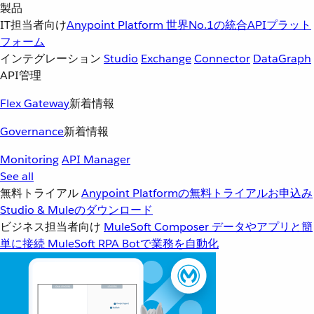
製品
IT担当者向け
Anypoint Platform
世界No.1の統合APIプラット
フォーム
インテグレーション
Studio
Exchange
Connector
DataGraph
API管理
Flex Gateway
新着情報
Governance
新着情報
Monitoring
API Manager
See all
無料トライアル
Anypoint Platformの無料トライアルお申込み
Studio & Muleのダウンロード
ビジネス担当者向け
MuleSoft Composer
データやアプリと簡
単に接続
MuleSoft RPA
Botで業務を自動化