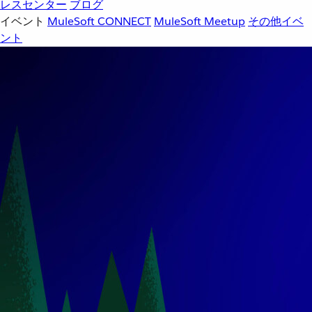
レスセンター
ブログ
イベント
MuleSoft CONNECT
MuleSoft Meetup
その他イベ
ント