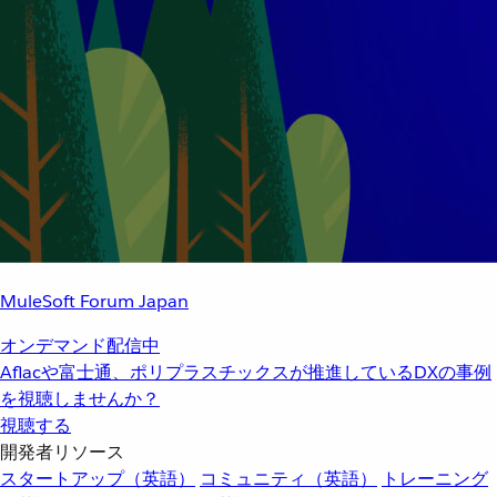
MuleSoft Forum Japan
オンデマンド配信中
Aflacや富士通、ポリプラスチックスが推進しているDXの事例
を視聴しませんか？
視聴する
開発者リソース
スタートアップ（英語）
コミュニティ（英語）
トレーニング