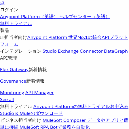
点
ログイン
Anypoint Platform（英語）
ヘルプセンター（英語）
無料トライアル
製品
IT担当者向け
Anypoint Platform
世界No.1の統合APIプラット
フォーム
インテグレーション
Studio
Exchange
Connector
DataGraph
API管理
Flex Gateway
新着情報
Governance
新着情報
Monitoring
API Manager
See all
無料トライアル
Anypoint Platformの無料トライアルお申込み
Studio & Muleのダウンロード
ビジネス担当者向け
MuleSoft Composer
データやアプリと簡
単に接続
MuleSoft RPA
Botで業務を自動化