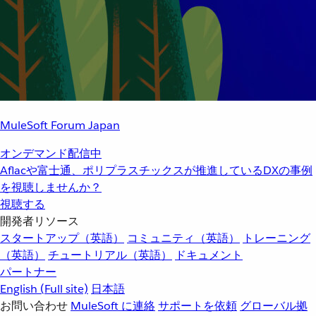
MuleSoft Forum Japan
オンデマンド配信中
Aflacや富士通、ポリプラスチックスが推進しているDXの事例
を視聴しませんか？
視聴する
開発者リソース
スタートアップ（英語）
コミュニティ（英語）
トレーニング
（英語）
チュートリアル（英語）
ドキュメント
パートナー
English
(Full site)
日本語
お問い合わせ
MuleSoft に連絡
サポートを依頼
グローバル拠