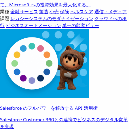
て、Microsoft への投資効果を最大化する。
業種
金融サービス
製造
小売
保険
ヘルスケア
通信・メディア
課題
レガシーシステムのモダナイゼーション
クラウドへの移
行
ビジネスオートメーション
単一の顧客ビュー
Salesforce のフルパワーを解放する API 活用術
Salesforce Customer 360との連携でビジネスのデジタル変革
を実現