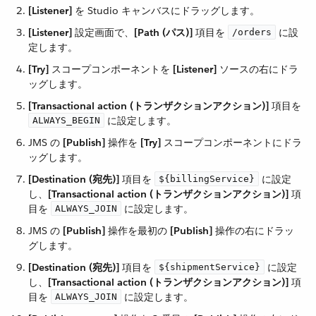
[Listener]
​ を Studio キャンバスにドラッグします。
[Listener]
​ 設定画面で、​
[Path (パス)]
​ 項目を ​
​ に設
/orders
定します。
[Try]
​ スコープコンポーネントを ​
[Listener]
​ ソースの右にドラ
ッグします。
[Transactional action (トランザクションアクション)]
​ 項目を
​ に設定します。
ALWAYS_BEGIN
JMS の ​
[Publish]
​ 操作を ​
[Try]
​ スコープコンポーネントにドラ
ッグします。
[Destination (宛先)]
​ 項目を ​
​ に設定
${billingService}
し、​
[Transactional action (トランザクションアクション)]
​ 項
目を ​
​ に設定します。
ALWAYS_JOIN
JMS の ​
[Publish]
​ 操作を最初の ​
[Publish]
​ 操作の右にドラッ
グします。
[Destination (宛先)]
​ 項目を ​
​ に設定
${shipmentService}
し、​
[Transactional action (トランザクションアクション)]
​ 項
目を ​
​ に設定します。
ALWAYS_JOIN