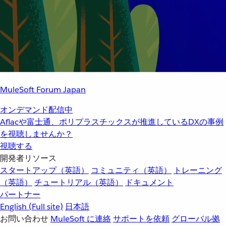
MuleSoft Forum Japan
オンデマンド配信中
Aflacや富士通、ポリプラスチックスが推進しているDXの事例
を視聴しませんか？
視聴する
開発者リソース
スタートアップ（英語）
コミュニティ（英語）
トレーニング
（英語）
チュートリアル（英語）
ドキュメント
パートナー
English
(Full site)
日本語
お問い合わせ
MuleSoft に連絡
サポートを依頼
グローバル拠