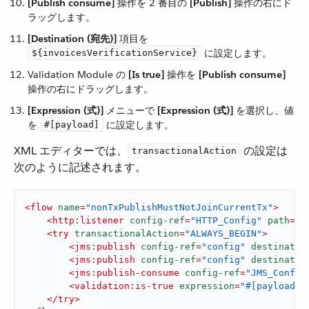
[Publish consume]
​ 操作を 2 番目の ​
[Publish]
​ 操作の右にド
ラッグします。
[Destination (宛先)]
​ 項目を ​
​ に設定します。
${invoicesVerificationService}
Validation Module の ​
[Is true]
​ 操作を ​
[Publish consume]
操作の右にドラッグします。
[Expression (式)]
​ メニューで ​
[Expression (式)]
​ を選択し、値
を ​
​ に設定します。
#[payload]
XML エディターでは、​
​ の設定は
transactionalAction
次のように記述されます。
<
flow
name
=
"nonTxPublishMustNotJoinCurrentTx"
>
<
http:listener
config-ref
=
"HTTP_Config"
path
=
"/
<
try
transactionalAction
=
"ALWAYS_BEGIN"
>
<
jms:publish
config-ref
=
"config"
destinatio
<
jms:publish
config-ref
=
"config"
destinatio
<
jms:publish-consume
config-ref
=
"JMS_Config
<
validation:is-true
expression
=
"#[payload]"
</
try
>