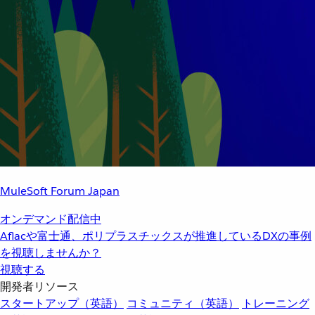
MuleSoft Forum Japan
オンデマンド配信中
Aflacや富士通、ポリプラスチックスが推進しているDXの事例
を視聴しませんか？
視聴する
開発者リソース
スタートアップ（英語）
コミュニティ（英語）
トレーニング