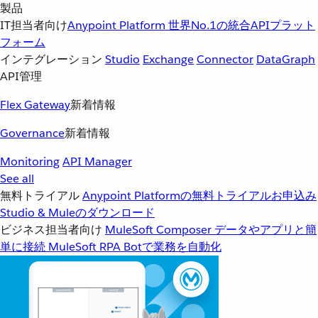
製品
IT担当者向け
Anypoint Platform
世界No.1の統合APIプラット
フォーム
インテグレーション
Studio
Exchange
Connector
DataGraph
API管理
Flex Gateway
新着情報
Governance
新着情報
Monitoring
API Manager
See all
無料トライアル
Anypoint Platformの無料トライアルお申込み
Studio & Muleのダウンロード
ビジネス担当者向け
MuleSoft Composer
データやアプリと簡
単に接続
MuleSoft RPA
Botで業務を自動化