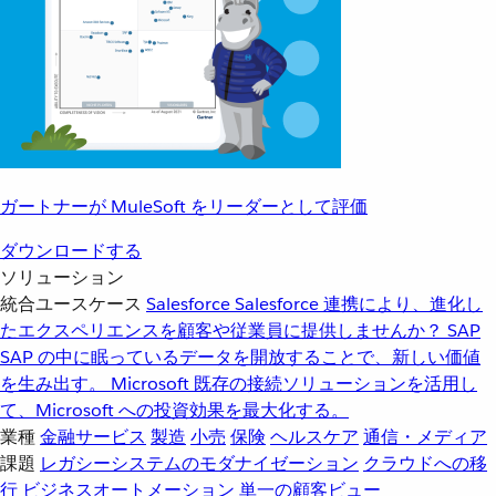
ガートナーが MuleSoft をリーダーとして評価
ダウンロードする
ソリューション
統合ユースケース
Salesforce
Salesforce 連携により、進化し
たエクスペリエンスを顧客や従業員に提供しませんか？
SAP
SAP の中に眠っているデータを開放することで、新しい価値
を生み出す。
Microsoft
既存の接続ソリューションを活用し
て、Microsoft への投資効果を最大化する。
業種
金融サービス
製造
小売
保険
ヘルスケア
通信・メディア
課題
レガシーシステムのモダナイゼーション
クラウドへの移
行
ビジネスオートメーション
単一の顧客ビュー