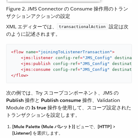
Figure 2. JMS Connector の Consume 操作用のトラン
ザクションアクションの設定
XML エディターでは、​
​ 設定は次
transactionalAction
のように記述されます。
<
flow
name
=
"joiningToListenerTransaction"
>
<
jms:listener
config-ref
=
"JMS_Config"
destinati
<
jms:publish
config-ref
=
"JMS_Config"
destinatio
<
jms:consume
config-ref
=
"JMS_Config"
destinatio
</
flow
>
次の例では、Try スコープコンポーネント、JMS の ​
Publish
​ 操作と ​
Publish consume
​ 操作、Validation
Module の ​
Is true
​ 操作を使用して、スコープ設定された
トランザクションを設定します。
[Mule Palette (Mule パレット)]
​ ビューで、​
[HTTP] >
[Listener]
​ を選択します。