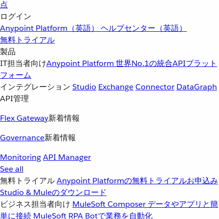
点
ログイン
Anypoint Platform（英語）
ヘルプセンター（英語）
無料トライアル
製品
IT担当者向け
Anypoint Platform
世界No.1の統合APIプラット
フォーム
インテグレーション
Studio
Exchange
Connector
DataGraph
API管理
Flex Gateway
新着情報
Governance
新着情報
Monitoring
API Manager
See all
無料トライアル
Anypoint Platformの無料トライアルお申込み
Studio & Muleのダウンロード
ビジネス担当者向け
MuleSoft Composer
データやアプリと簡
単に接続
MuleSoft RPA
Botで業務を自動化