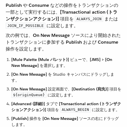
Publish
​ や ​
Consume
​ などの操作をトランザクションの
一部として実行するには、​
[Transactional action (トラ
ンザクションアクション)]
​ 項目を ​
​ または ​
ALWAYS_JOIN
​ に設定します。
JOIN_IF_POSSIBLE
次の例では、​
On New Message
​ ソースにより開始された
トランザクションに参加する ​
Publish
​ および ​
Consume
操作を設定します。
[Mule Palette (Mule パレット)]
​ ビューで、​
[JMS] > [On
New Message]
​ を選択します。
[On New Message]
​ を Studio キャンバスにドラッグしま
す。
[On New Message]
​ 設定画面で、​
[Destination (宛先)]
​ 項目を
​ に設定します。
${originQueue}
[Advanced (詳細)]
​ タブで ​
[Transactional action (トランザク
ションアクション)]
​ 項目を ​
​ に設定します。
ALWAYS_BEGIN
[Publish]
​ 操作を ​
[On New Message]
​ ソースの右にドラッグ
します。