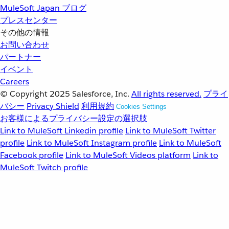
MuleSoft Japan ブログ
プレスセンター
その他の情報
お問い合わせ
パートナー
イベント
Careers
© Copyright 2025
Salesforce, Inc.
All rights reserved.
プライ
バシー
Privacy Shield
利用規約
Cookies Settings
お客様によるプライバシー設定の選択肢
Link to MuleSoft Linkedin profile
Link to MuleSoft Twitter
profile
Link to MuleSoft Instagram profile
Link to MuleSoft
Facebook profile
Link to MuleSoft Videos platform
Link to
MuleSoft Twitch profile