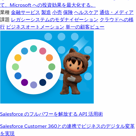
て、Microsoft への投資効果を最大化する。
業種
金融サービス
製造
小売
保険
ヘルスケア
通信・メディア
課題
レガシーシステムのモダナイゼーション
クラウドへの移
行
ビジネスオートメーション
単一の顧客ビュー
Salesforce のフルパワーを解放する API 活用術
Salesforce Customer 360との連携でビジネスのデジタル変革
を実現