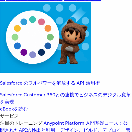
Salesforce のフルパワーを解放する API 活用術
Salesforce Customer 360との連携でビジネスのデジタル変革
を実現
eBookを読む
サービス
注目のトレーニング
Anypoint Platform 入門
基礎コース：公
開されたAPIの検出と利用、デザイン、ビルド、デプロイ、管