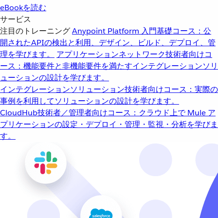
eBookを読む
サービス
注目のトレーニング
Anypoint Platform 入門
基礎コース：公
開されたAPIの検出と利用、デザイン、ビルド、デプロイ、管
理を学びます。
アプリケーションネットワーク
技術者向けコ
ース：機能要件と非機能要件を満たすインテグレーションソリ
ューションの設計を学びます。
インテグレーションソリューション
技術者向けコース：実際の
事例を利用してソリューションの設計を学びます。
CloudHub
技術者／管理者向けコース：クラウド上で Mule ア
プリケーションの設定・デプロイ・管理・監視・分析を学びま
す。