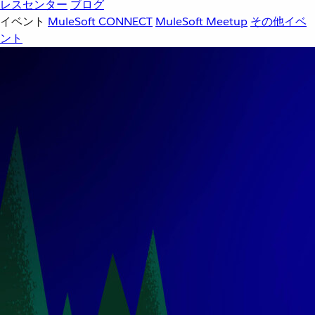
レスセンター
ブログ
イベント
MuleSoft CONNECT
MuleSoft Meetup
その他イベ
ント