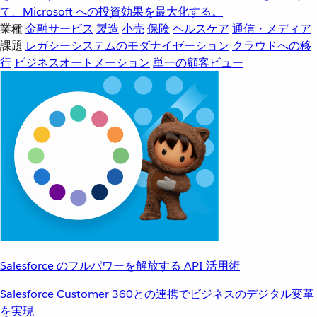
て、Microsoft への投資効果を最大化する。
業種
金融サービス
製造
小売
保険
ヘルスケア
通信・メディア
課題
レガシーシステムのモダナイゼーション
クラウドへの移
行
ビジネスオートメーション
単一の顧客ビュー
Salesforce のフルパワーを解放する API 活用術
Salesforce Customer 360との連携でビジネスのデジタル変革
を実現