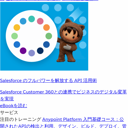
Salesforce のフルパワーを解放する API 活用術
Salesforce Customer 360との連携でビジネスのデジタル変革
を実現
eBookを読む
サービス
注目のトレーニング
Anypoint Platform 入門
基礎コース：公
開されたAPIの検出と利用、デザイン、ビルド、デプロイ、管