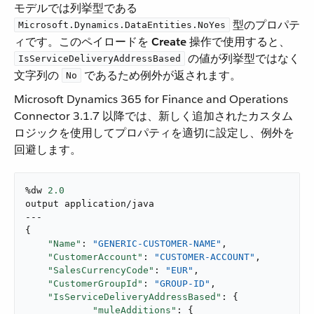
モデルでは列挙型である ​
​ 型のプロパテ
Microsoft.Dynamics.DataEntities.NoYes
ィです。このペイロードを ​
Create
​ 操作で使用すると、​
​ の値が列挙型ではなく
IsServiceDeliveryAddressBased
文字列の ​
​ であるため例外が返されます。
No
Microsoft Dynamics 365 for Finance and Operations
Connector 3.1.7 以降では、新しく追加されたカスタム
ロジックを使用してプロパティを適切に設定し、例外を
回避します。
%dw 
2.0
output application/java

---

{

"Name"
: 
"GENERIC-CUSTOMER-NAME"
,

"CustomerAccount"
: 
"CUSTOMER-ACCOUNT"
,

"SalesCurrencyCode"
: 
"EUR"
,

"CustomerGroupId"
: 
"GROUP-ID"
,

"IsServiceDeliveryAddressBased"
: {

"muleAdditions"
: {
