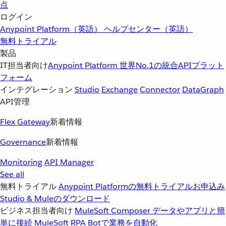
点
ログイン
Anypoint Platform（英語）
ヘルプセンター（英語）
無料トライアル
製品
IT担当者向け
Anypoint Platform
世界No.1の統合APIプラット
フォーム
インテグレーション
Studio
Exchange
Connector
DataGraph
API管理
Flex Gateway
新着情報
Governance
新着情報
Monitoring
API Manager
See all
無料トライアル
Anypoint Platformの無料トライアルお申込み
Studio & Muleのダウンロード
ビジネス担当者向け
MuleSoft Composer
データやアプリと簡
単に接続
MuleSoft RPA
Botで業務を自動化