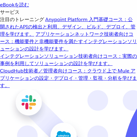
eBookを読む
サービス
注目のトレーニング
Anypoint Platform 入門
基礎コース：公
開されたAPIの検出と利用、デザイン、ビルド、デプロイ、管
理を学びます。
アプリケーションネットワーク
技術者向けコ
ース：機能要件と非機能要件を満たすインテグレーションソリ
ューションの設計を学びます。
インテグレーションソリューション
技術者向けコース：実際の
事例を利用してソリューションの設計を学びます。
CloudHub
技術者／管理者向けコース：クラウド上で Mule ア
プリケーションの設定・デプロイ・管理・監視・分析を学びま
す。