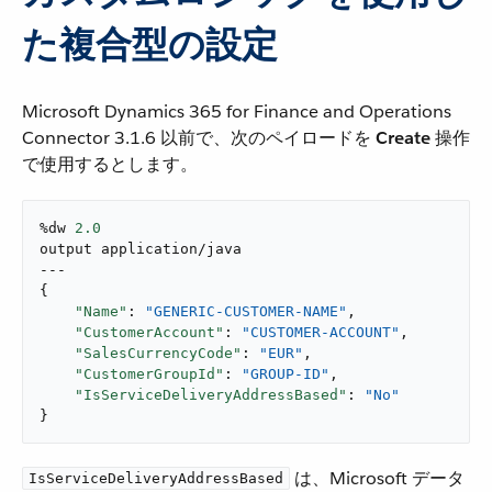
た複合型の設定
Microsoft Dynamics 365 for Finance and Operations
Connector 3.1.6 以前で、次のペイロードを ​
Create
​ 操作
で使用するとします。
%dw 
2.0
output application/java

---

{

"Name"
: 
"GENERIC-CUSTOMER-NAME"
,

"CustomerAccount"
: 
"CUSTOMER-ACCOUNT"
,

"SalesCurrencyCode"
: 
"EUR"
,

"CustomerGroupId"
: 
"GROUP-ID"
,

"IsServiceDeliveryAddressBased"
: 
"No"
}
​ は、Microsoft データ
IsServiceDeliveryAddressBased