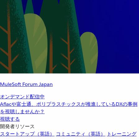
MuleSoft Forum Japan
オンデマンド配信中
Aflacや富士通、ポリプラスチックスが推進しているDXの事例
を視聴しませんか？
視聴する
開発者リソース
スタートアップ（英語）
コミュニティ（英語）
トレーニング