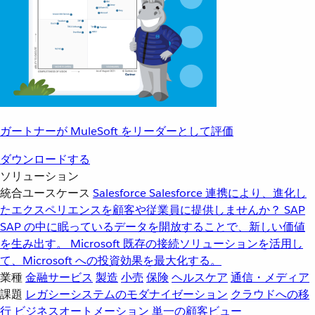
ガートナーが MuleSoft をリーダーとして評価
ダウンロードする
ソリューション
統合ユースケース
Salesforce
Salesforce 連携により、進化し
たエクスペリエンスを顧客や従業員に提供しませんか？
SAP
SAP の中に眠っているデータを開放することで、新しい価値
を生み出す。
Microsoft
既存の接続ソリューションを活用し
て、Microsoft への投資効果を最大化する。
業種
金融サービス
製造
小売
保険
ヘルスケア
通信・メディア
課題
レガシーシステムのモダナイゼーション
クラウドへの移
行
ビジネスオートメーション
単一の顧客ビュー