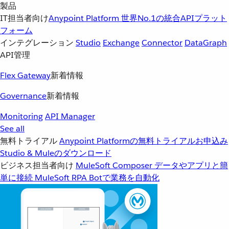
製品
IT担当者向け
Anypoint Platform
世界No.1の統合APIプラット
フォーム
インテグレーション
Studio
Exchange
Connector
DataGraph
API管理
Flex Gateway
新着情報
Governance
新着情報
Monitoring
API Manager
See all
無料トライアル
Anypoint Platformの無料トライアルお申込み
Studio & Muleのダウンロード
ビジネス担当者向け
MuleSoft Composer
データやアプリと簡
単に接続
MuleSoft RPA
Botで業務を自動化