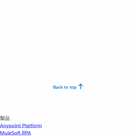
Back to top
製品
Anypoint Platform
MuleSoft RPA