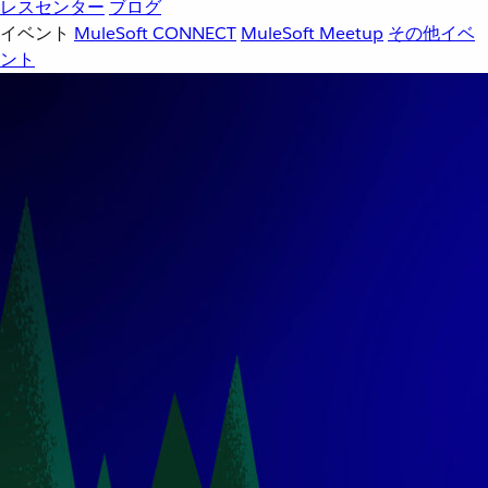
レスセンター
ブログ
イベント
MuleSoft CONNECT
MuleSoft Meetup
その他イベ
ント