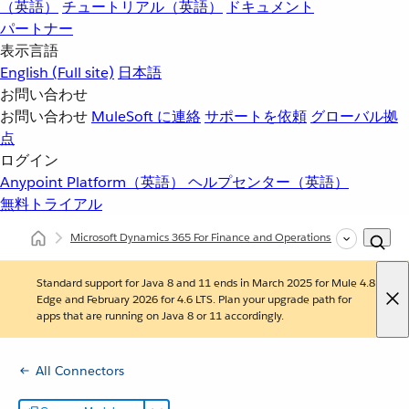
（英語）
チュートリアル（英語）
ドキュメント
パートナー
表示言語
English
(Full site)
日本語
お問い合わせ
お問い合わせ
MuleSoft に連絡
サポートを依頼
グローバル拠
点
ログイン
Anypoint Platform（英語）
ヘルプセンター（英語）
無料トライアル
Microsoft Dynamics 365 For Finance and Operations Connector
(3.1
Standard support for Java 8 and 11 ends in March 2025 for Mule 4.8
Edge and February 2026 for 4.6 LTS. Plan your upgrade path for
apps that are running on Java 8 or 11 accordingly.
All Connectors