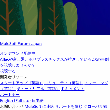
MuleSoft Forum Japan
オンデマンド配信中
Aflacや富士通、ポリプラスチックスが推進しているDXの事例
を視聴しませんか？
視聴する
開発者リソース
スタートアップ（英語）
コミュニティ（英語）
トレーニング
（英語）
チュートリアル（英語）
ドキュメント
パートナー
English
(Full site)
日本語
お問い合わせ
MuleSoft に連絡
サポートを依頼
グローバル拠