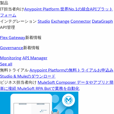
製品
IT担当者向け
Anypoint Platform
世界No.1の統合APIプラット
フォーム
インテグレーション
Studio
Exchange
Connector
DataGraph
API管理
Flex Gateway
新着情報
Governance
新着情報
Monitoring
API Manager
See all
無料トライアル
Anypoint Platformの無料トライアルお申込み
Studio & Muleのダウンロード
ビジネス担当者向け
MuleSoft Composer
データやアプリと簡
単に接続
MuleSoft RPA
Botで業務を自動化