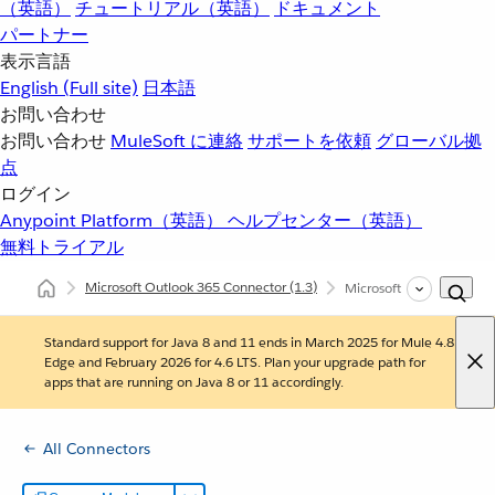
（英語）
チュートリアル（英語）
ドキュメント
パートナー
表示言語
English
(Full site)
日本語
お問い合わせ
お問い合わせ
MuleSoft に連絡
サポートを依頼
グローバル拠
点
ログイン
Anypoint Platform（英語）
ヘルプセンター（英語）
無料トライアル
Microsoft Outlook 365 Connector
(1.3)
Microsoft Outlook 36
Standard support for Java 8 and 11 ends in March 2025 for Mule 4.8
Edge and February 2026 for 4.6 LTS. Plan your upgrade path for
apps that are running on Java 8 or 11 accordingly.
All Connectors