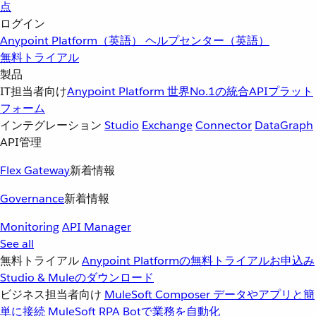
点
ログイン
Anypoint Platform（英語）
ヘルプセンター（英語）
無料トライアル
製品
IT担当者向け
Anypoint Platform
世界No.1の統合APIプラット
フォーム
インテグレーション
Studio
Exchange
Connector
DataGraph
API管理
Flex Gateway
新着情報
Governance
新着情報
Monitoring
API Manager
See all
無料トライアル
Anypoint Platformの無料トライアルお申込み
Studio & Muleのダウンロード
ビジネス担当者向け
MuleSoft Composer
データやアプリと簡
単に接続
MuleSoft RPA
Botで業務を自動化