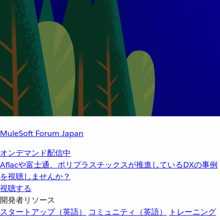
MuleSoft Forum Japan
オンデマンド配信中
Aflacや富士通、ポリプラスチックスが推進しているDXの事例
を視聴しませんか？
視聴する
開発者リソース
スタートアップ（英語）
コミュニティ（英語）
トレーニング