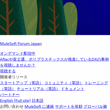
MuleSoft Forum Japan
オンデマンド配信中
Aflacや富士通、ポリプラスチックスが推進しているDXの事例
を視聴しませんか？
視聴する
開発者リソース
スタートアップ（英語）
コミュニティ（英語）
トレーニング
（英語）
チュートリアル（英語）
ドキュメント
パートナー
English
(Full site)
日本語
お問い合わせ
MuleSoft に連絡
サポートを依頼
グローバル拠