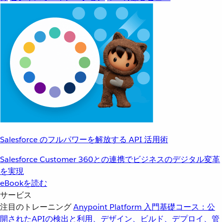
Salesforce のフルパワーを解放する API 活用術
Salesforce Customer 360との連携でビジネスのデジタル変革
を実現
eBookを読む
サービス
注目のトレーニング
Anypoint Platform 入門
基礎コース：公
開されたAPIの検出と利用、デザイン、ビルド、デプロイ、管