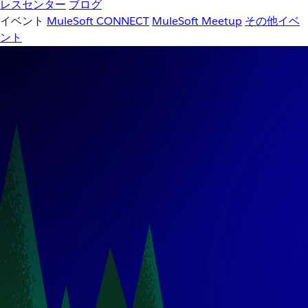
レスセンター
ブログ
イベント
MuleSoft CONNECT
MuleSoft Meetup
その他イベ
ント