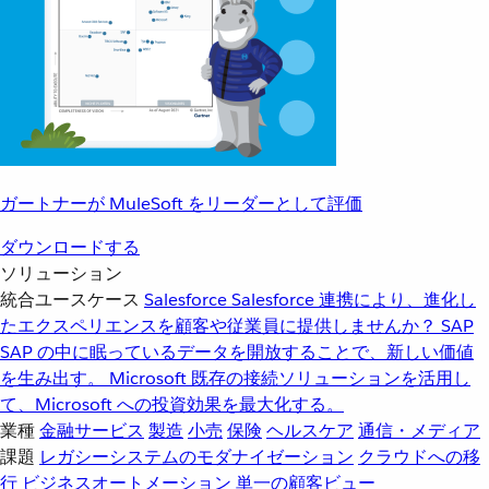
ガートナーが MuleSoft をリーダーとして評価
ダウンロードする
ソリューション
統合ユースケース
Salesforce
Salesforce 連携により、進化し
たエクスペリエンスを顧客や従業員に提供しませんか？
SAP
SAP の中に眠っているデータを開放することで、新しい価値
を生み出す。
Microsoft
既存の接続ソリューションを活用し
て、Microsoft への投資効果を最大化する。
業種
金融サービス
製造
小売
保険
ヘルスケア
通信・メディア
課題
レガシーシステムのモダナイゼーション
クラウドへの移
行
ビジネスオートメーション
単一の顧客ビュー