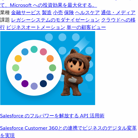
て、Microsoft への投資効果を最大化する。
業種
金融サービス
製造
小売
保険
ヘルスケア
通信・メディア
課題
レガシーシステムのモダナイゼーション
クラウドへの移
行
ビジネスオートメーション
単一の顧客ビュー
Salesforce のフルパワーを解放する API 活用術
Salesforce Customer 360との連携でビジネスのデジタル変革
を実現