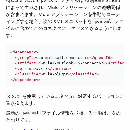
Apache Maven ​
​ ファイルは Anypoint Studio
pom.xml
によって生成され、Mule アプリケーションの連動関係
が含まれます。Mule アプリケーションを手動でコーデ
ィングする場合、次の XML スニペットを ​
​ ファ
pom.xml
イルに含めてこのコネクタにアクセスできるようにしま
す。
<
dependency
>
<
groupId
>
com.mulesoft.connectors
</
groupId
>
<
artifactId
>
mule4-outlook365-connector
</
artifactI
<
version
>
x.x.x
</
version
>
<
classifier
>
mule-plugin
</
classifier
>
</
dependency
>
​ を使用しているコネクタに対応するバージョンに
x.x.x
置き換えます。
最新の ​
​ ファイル情報を取得する手順は、次の
pom.xml
とおりです。