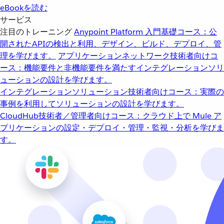
eBookを読む
サービス
注目のトレーニング
Anypoint Platform 入門
基礎コース：公
開されたAPIの検出と利用、デザイン、ビルド、デプロイ、管
理を学びます。
アプリケーションネットワーク
技術者向けコ
ース：機能要件と非機能要件を満たすインテグレーションソリ
ューションの設計を学びます。
インテグレーションソリューション
技術者向けコース：実際の
事例を利用してソリューションの設計を学びます。
CloudHub
技術者／管理者向けコース：クラウド上で Mule ア
プリケーションの設定・デプロイ・管理・監視・分析を学びま
す。