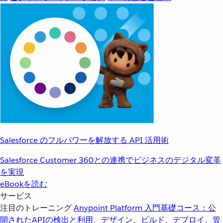
Salesforce のフルパワーを解放する API 活用術
Salesforce Customer 360との連携でビジネスのデジタル変革
を実現
eBookを読む
サービス
注目のトレーニング
Anypoint Platform 入門
基礎コース：公
開されたAPIの検出と利用、デザイン、ビルド、デプロイ、管