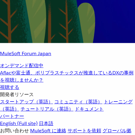
MuleSoft Forum Japan
オンデマンド配信中
Aflacや富士通、ポリプラスチックスが推進しているDXの事例
を視聴しませんか？
視聴する
開発者リソース
スタートアップ（英語）
コミュニティ（英語）
トレーニング
（英語）
チュートリアル（英語）
ドキュメント
パートナー
English
(Full site)
日本語
お問い合わせ
MuleSoft に連絡
サポートを依頼
グローバル拠