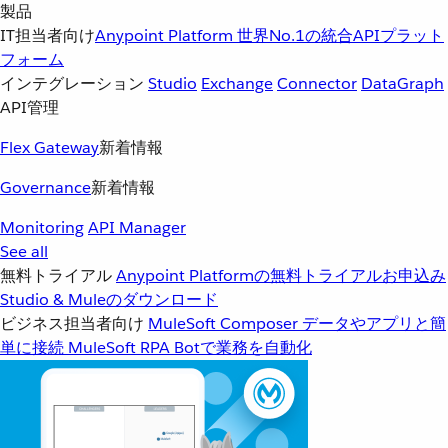
製品
IT担当者向け
Anypoint Platform
世界No.1の統合APIプラット
フォーム
インテグレーション
Studio
Exchange
Connector
DataGraph
API管理
Flex Gateway
新着情報
Governance
新着情報
Monitoring
API Manager
See all
無料トライアル
Anypoint Platformの無料トライアルお申込み
Studio & Muleのダウンロード
ビジネス担当者向け
MuleSoft Composer
データやアプリと簡
単に接続
MuleSoft RPA
Botで業務を自動化