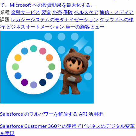
て、Microsoft への投資効果を最大化する。
業種
金融サービス
製造
小売
保険
ヘルスケア
通信・メディア
課題
レガシーシステムのモダナイゼーション
クラウドへの移
行
ビジネスオートメーション
単一の顧客ビュー
Salesforce のフルパワーを解放する API 活用術
Salesforce Customer 360との連携でビジネスのデジタル変革
を実現