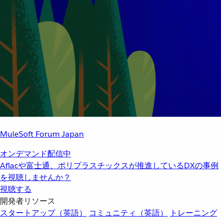
MuleSoft Forum Japan
オンデマンド配信中
Aflacや富士通、ポリプラスチックスが推進しているDXの事例
を視聴しませんか？
視聴する
開発者リソース
スタートアップ（英語）
コミュニティ（英語）
トレーニング