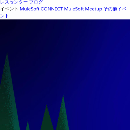
レスセンター
ブログ
イベント
MuleSoft CONNECT
MuleSoft Meetup
その他イベ
ント