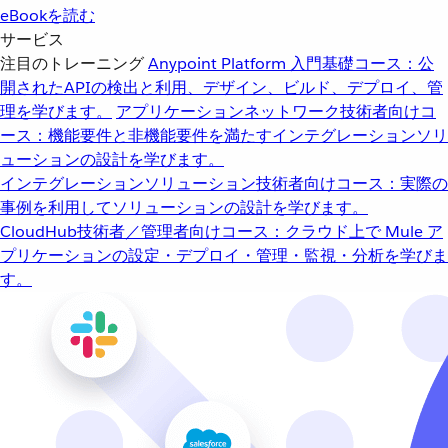
eBookを読む
サービス
注目のトレーニング
Anypoint Platform 入門
基礎コース：公
開されたAPIの検出と利用、デザイン、ビルド、デプロイ、管
理を学びます。
アプリケーションネットワーク
技術者向けコ
ース：機能要件と非機能要件を満たすインテグレーションソリ
ューションの設計を学びます。
インテグレーションソリューション
技術者向けコース：実際の
事例を利用してソリューションの設計を学びます。
CloudHub
技術者／管理者向けコース：クラウド上で Mule ア
プリケーションの設定・デプロイ・管理・監視・分析を学びま
す。