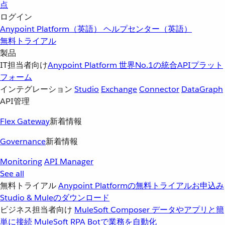
点
ログイン
Anypoint Platform（英語）
ヘルプセンター（英語）
無料トライアル
製品
IT担当者向け
Anypoint Platform
世界No.1の統合APIプラット
フォーム
インテグレーション
Studio
Exchange
Connector
DataGraph
API管理
Flex Gateway
新着情報
Governance
新着情報
Monitoring
API Manager
See all
無料トライアル
Anypoint Platformの無料トライアルお申込み
Studio & Muleのダウンロード
ビジネス担当者向け
MuleSoft Composer
データやアプリと簡
単に接続
MuleSoft RPA
Botで業務を自動化