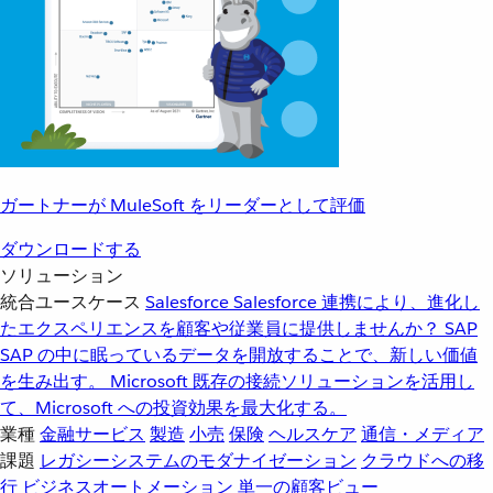
ガートナーが MuleSoft をリーダーとして評価
ダウンロードする
ソリューション
統合ユースケース
Salesforce
Salesforce 連携により、進化し
たエクスペリエンスを顧客や従業員に提供しませんか？
SAP
SAP の中に眠っているデータを開放することで、新しい価値
を生み出す。
Microsoft
既存の接続ソリューションを活用し
て、Microsoft への投資効果を最大化する。
業種
金融サービス
製造
小売
保険
ヘルスケア
通信・メディア
課題
レガシーシステムのモダナイゼーション
クラウドへの移
行
ビジネスオートメーション
単一の顧客ビュー