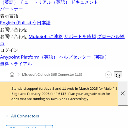
（英語）
チュートリアル（英語）
ドキュメント
パートナー
表示言語
English
(Full site)
日本語
お問い合わせ
お問い合わせ
MuleSoft に連絡
サポートを依頼
グローバル拠
点
ログイン
Anypoint Platform（英語）
ヘルプセンター（英語）
無料トライアル
Microsoft Outlook 365 Connector
(1.3)
Standard support for Java 8 and 11 ends in March 2025 for Mule 4.8
Edge and February 2026 for 4.6 LTS. Plan your upgrade path for
apps that are running on Java 8 or 11 accordingly.
All Connectors