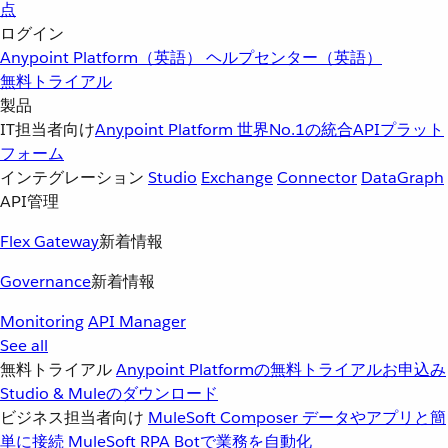
点
ログイン
Anypoint Platform（英語）
ヘルプセンター（英語）
無料トライアル
製品
IT担当者向け
Anypoint Platform
世界No.1の統合APIプラット
フォーム
インテグレーション
Studio
Exchange
Connector
DataGraph
API管理
Flex Gateway
新着情報
Governance
新着情報
Monitoring
API Manager
See all
無料トライアル
Anypoint Platformの無料トライアルお申込み
Studio & Muleのダウンロード
ビジネス担当者向け
MuleSoft Composer
データやアプリと簡
単に接続
MuleSoft RPA
Botで業務を自動化