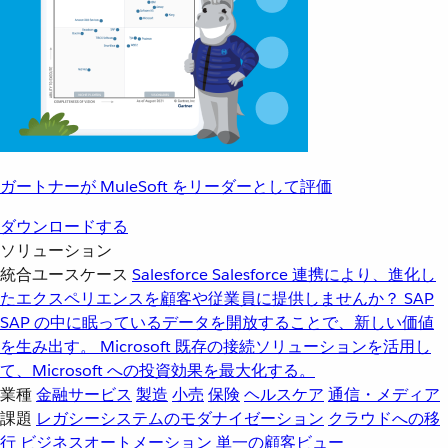
ガートナーが MuleSoft をリーダーとして評価
ダウンロードする
ソリューション
統合ユースケース
Salesforce
Salesforce 連携により、進化し
たエクスペリエンスを顧客や従業員に提供しませんか？
SAP
SAP の中に眠っているデータを開放することで、新しい価値
を生み出す。
Microsoft
既存の接続ソリューションを活用し
て、Microsoft への投資効果を最大化する。
業種
金融サービス
製造
小売
保険
ヘルスケア
通信・メディア
課題
レガシーシステムのモダナイゼーション
クラウドへの移
行
ビジネスオートメーション
単一の顧客ビュー