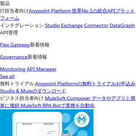
製品
IT担当者向け
Anypoint Platform
世界No.1の統合APIプラット
フォーム
インテグレーション
Studio
Exchange
Connector
DataGraph
API管理
Flex Gateway
新着情報
Governance
新着情報
Monitoring
API Manager
See all
無料トライアル
Anypoint Platformの無料トライアルお申込み
Studio & Muleのダウンロード
ビジネス担当者向け
MuleSoft Composer
データやアプリと簡
単に接続
MuleSoft RPA
Botで業務を自動化