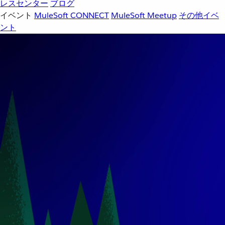
レスセンター
ブログ
イベント
MuleSoft CONNECT
MuleSoft Meetup
その他イベ
ント