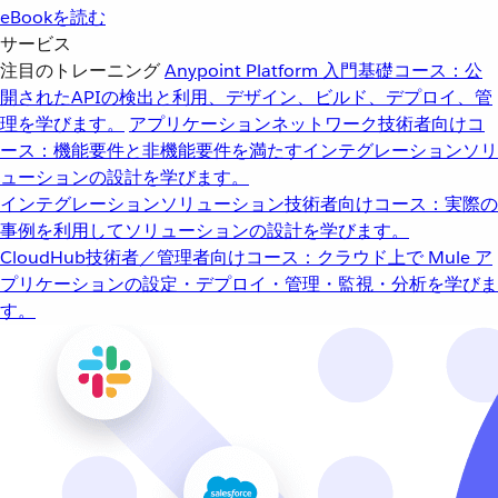
eBookを読む
サービス
注目のトレーニング
Anypoint Platform 入門
基礎コース：公
開されたAPIの検出と利用、デザイン、ビルド、デプロイ、管
理を学びます。
アプリケーションネットワーク
技術者向けコ
ース：機能要件と非機能要件を満たすインテグレーションソリ
ューションの設計を学びます。
インテグレーションソリューション
技術者向けコース：実際の
事例を利用してソリューションの設計を学びます。
CloudHub
技術者／管理者向けコース：クラウド上で Mule ア
プリケーションの設定・デプロイ・管理・監視・分析を学びま
す。