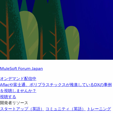
MuleSoft Forum Japan
オンデマンド配信中
Aflacや富士通、ポリプラスチックスが推進しているDXの事例
を視聴しませんか？
視聴する
開発者リソース
スタートアップ（英語）
コミュニティ（英語）
トレーニング