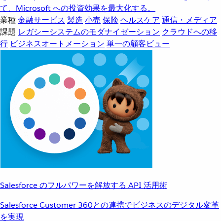
て、Microsoft への投資効果を最大化する。
業種
金融サービス
製造
小売
保険
ヘルスケア
通信・メディア
課題
レガシーシステムのモダナイゼーション
クラウドへの移
行
ビジネスオートメーション
単一の顧客ビュー
Salesforce のフルパワーを解放する API 活用術
Salesforce Customer 360との連携でビジネスのデジタル変革
を実現