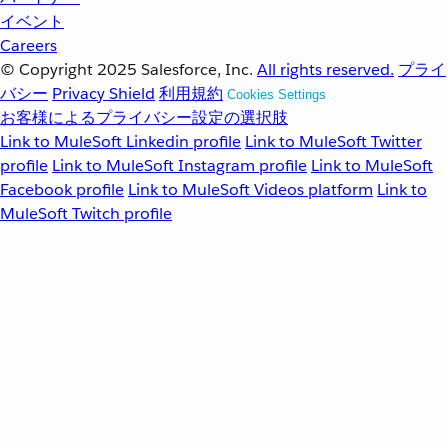
イベント
Careers
© Copyright 2025
Salesforce, Inc.
All rights reserved.
プライ
バシー
Privacy Shield
利用規約
Cookies Settings
お客様によるプライバシー設定の選択肢
Link to MuleSoft Linkedin profile
Link to MuleSoft Twitter
profile
Link to MuleSoft Instagram profile
Link to MuleSoft
Facebook profile
Link to MuleSoft Videos platform
Link to
MuleSoft Twitch profile