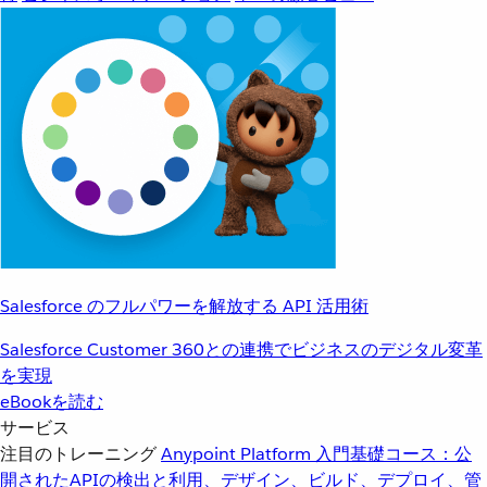
Salesforce のフルパワーを解放する API 活用術
Salesforce Customer 360との連携でビジネスのデジタル変革
を実現
eBookを読む
サービス
注目のトレーニング
Anypoint Platform 入門
基礎コース：公
開されたAPIの検出と利用、デザイン、ビルド、デプロイ、管