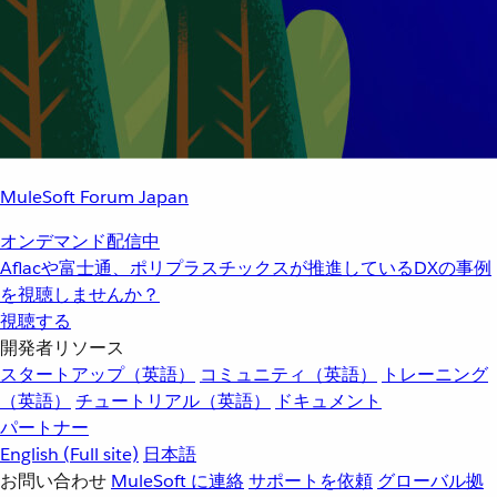
MuleSoft Forum Japan
オンデマンド配信中
Aflacや富士通、ポリプラスチックスが推進しているDXの事例
を視聴しませんか？
視聴する
開発者リソース
スタートアップ（英語）
コミュニティ（英語）
トレーニング
（英語）
チュートリアル（英語）
ドキュメント
パートナー
English
(Full site)
日本語
お問い合わせ
MuleSoft に連絡
サポートを依頼
グローバル拠