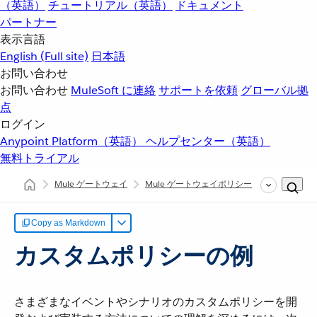
（英語）
チュートリアル（英語）
ドキュメント
パートナー
表示言語
English
(Full site)
日本語
お問い合わせ
お問い合わせ
MuleSoft に連絡
サポートを依頼
グローバル拠
点
ログイン
Anypoint Platform（英語）
ヘルプセンター（英語）
無料トライアル
Mule ゲートウェイ
Mule ゲートウェイポリシー
カスタムポ
Copy as Markdown
カスタムポリシーの例
さまざまなイベントやシナリオのカスタムポリシーを開