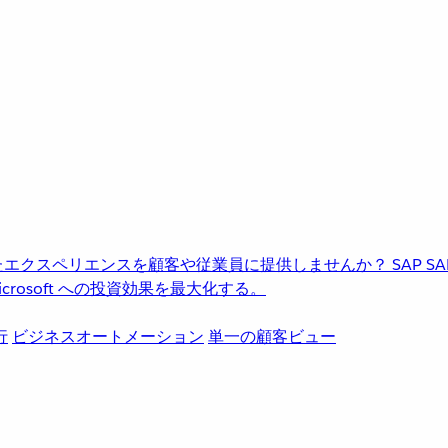
進化したエクスペリエンスを顧客や従業員に提供しませんか？
SAP
S
rosoft への投資効果を最大化する。
行
ビジネスオートメーション
単一の顧客ビュー