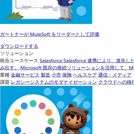
ガートナーが MuleSoft をリーダーとして評価
ダウンロードする
ソリューション
統合ユースケース
Salesforce
Salesforce 連携により、
み出す。
Microsoft
既存の接続ソリューションを活用して、Mic
業種
金融サービス
製造
小売
保険
ヘルスケア
通信・メディア
課題
レガシーシステムのモダナイゼーション
クラウドへの移