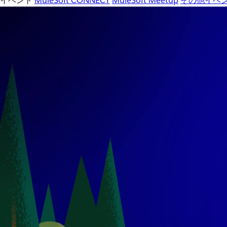
イベント
MuleSoft CONNECT
MuleSoft Meetup
その他イベ