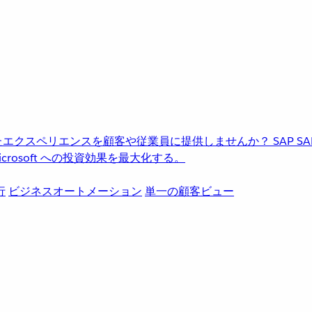
進化したエクスペリエンスを顧客や従業員に提供しませんか？
SAP
S
rosoft への投資効果を最大化する。
行
ビジネスオートメーション
単一の顧客ビュー