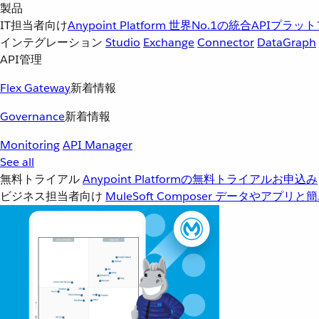
製品
IT担当者向け
Anypoint Platform
世界No.1の統合APIプラッ
インテグレーション
Studio
Exchange
Connector
DataGraph
API管理
Flex Gateway
新着情報
Governance
新着情報
Monitoring
API Manager
See all
無料トライアル
Anypoint Platformの無料トライアルお申込み
ビジネス担当者向け
MuleSoft Composer
データやアプリと簡