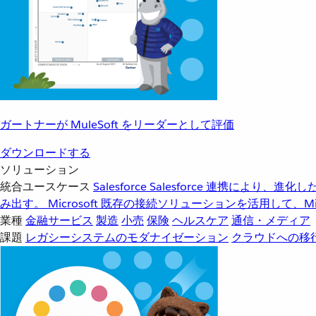
ガートナーが MuleSoft をリーダーとして評価
ダウンロードする
ソリューション
統合ユースケース
Salesforce
Salesforce 連携により、
み出す。
Microsoft
既存の接続ソリューションを活用して、Mic
業種
金融サービス
製造
小売
保険
ヘルスケア
通信・メディア
課題
レガシーシステムのモダナイゼーション
クラウドへの移