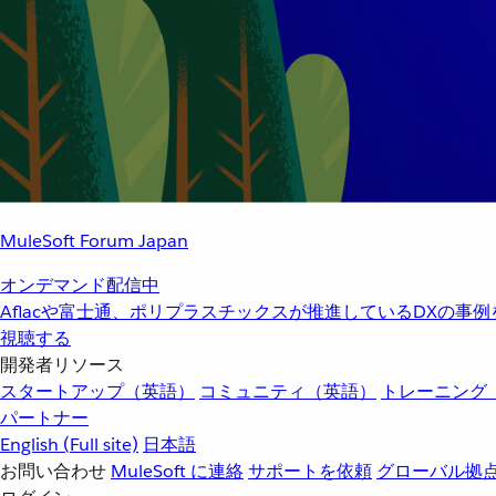
MuleSoft Forum Japan
オンデマンド配信中
Aflacや富士通、ポリプラスチックスが推進しているDXの事
視聴する
開発者リソース
スタートアップ（英語）
コミュニティ（英語）
トレーニング
パートナー
English
(Full site)
日本語
お問い合わせ
MuleSoft に連絡
サポートを依頼
グローバル拠