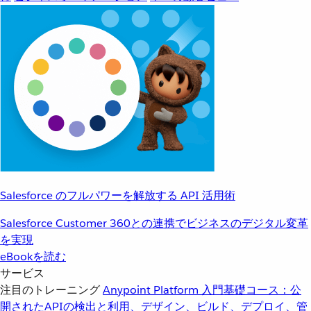
Salesforce のフルパワーを解放する API 活用術
Salesforce Customer 360との連携でビジネスのデジタル変革
を実現
eBookを読む
サービス
注目のトレーニング
Anypoint Platform 入門
基礎コース：公
開されたAPIの検出と利用、デザイン、ビルド、デプロイ、管