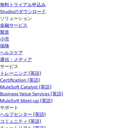
無料トライアル申込み
Studioのダウンロード
ソリューション
金融サービス
製造
小売
保険
ヘルスケア
通信・メディア
サービス
トレーニング (英語)
Certification (英語)
MuleSoft Catalyst (英語)
Business Value Services (英語)
MuleSoft Meet-up (英語)
サポート
ヘルプセンター (英語)
コミュニティ (英語)