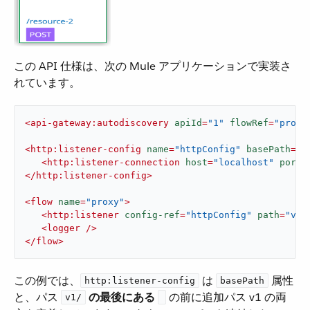
この API 仕様は、次の Mule アプリケーションで実装さ
れています。
<
api-gateway:autodiscovery
apiId
=
"1"
flowRef
=
"proxy
<
http:listener-config
name
=
"httpConfig"
basePath
=
"a
<
http:listener-connection
host
=
"localhost"
port
=
</
http:listener-config
>
<
flow
name
=
"proxy"
>
<
http:listener
config-ref
=
"httpConfig"
path
=
"v1/
<
logger
 />
</
flow
>
この例では、​
​ は ​
​ 属性
http:listener-config
basePath
と、パス ​
​ の最後にある ​
​ の前に追加パス v1 の両
v1/