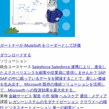
ガートナーが MuleSoft をリーダーとして評価
ダウンロードする
ソリューション
統合ユースケース
Salesforce
Salesforce 連携により、進化し
たエクスペリエンスを顧客や従業員に提供しませんか？
SAP
SAP の中に眠っているデータを開放することで、新しい価値
を生み出す。
Microsoft
既存の接続ソリューションを活用し
て、Microsoft への投資効果を最大化する。
業種
金融サービス
製造
小売
保険
ヘルスケア
通信・メディア
課題
レガシーシステムのモダナイゼーション
クラウドへの移
行
ビジネスオートメーション
単一の顧客ビュー