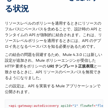
る状況
リソースレベルのポリシーを適用するときにリソースの
フルパスにベースパスを含めることで、設計時の API と
ランタイムの API が強制的に結合されます。これは、リ
ソースレベルポリシーを適用するときには、API のデプ
ロイ先となるベースパスを知る必要があるためです。
この結合の問題を回避するため、Mule 4.3.0 には新しい
設定が追加され、Mule ポリシーエンジンが受信した
HTTP 要求をポリシーの ​
URI テンプレート正規表現
​と一
致させるときに、API リソースのベースパスを無視でき
るようになりました。
この設定は、API を実装する Mule アプリケーションで
公開されます。
<
api-gateway:autodiscovery
apiId
=
"1"
flowRef
=
"flow_