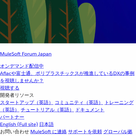
MuleSoft Forum Japan
オンデマンド配信中
Aflacや富士通、ポリプラスチックスが推進しているDXの事例
を視聴しませんか？
視聴する
開発者リソース
スタートアップ（英語）
コミュニティ（英語）
トレーニング
（英語）
チュートリアル（英語）
ドキュメント
パートナー
English
(Full site)
日本語
お問い合わせ
MuleSoft に連絡
サポートを依頼
グローバル拠