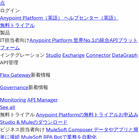
点
ログイン
Anypoint Platform（英語）
ヘルプセンター（英語）
無料トライアル
製品
IT担当者向け
Anypoint Platform
世界No.1の統合APIプラット
フォーム
インテグレーション
Studio
Exchange
Connector
DataGraph
API管理
Flex Gateway
新着情報
Governance
新着情報
Monitoring
API Manager
See all
無料トライアル
Anypoint Platformの無料トライアルお申込み
Studio & Muleのダウンロード
ビジネス担当者向け
MuleSoft Composer
データやアプリと簡
単に接続
MuleSoft RPA
Botで業務を自動化