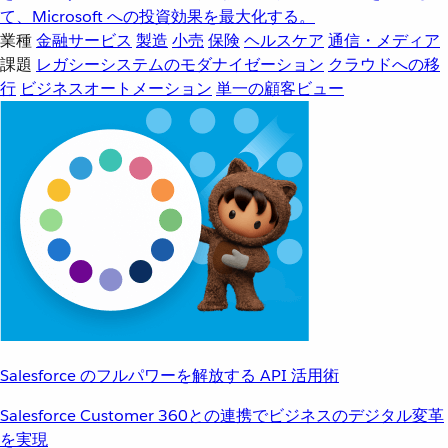
て、Microsoft への投資効果を最大化する。
業種
金融サービス
製造
小売
保険
ヘルスケア
通信・メディア
課題
レガシーシステムのモダナイゼーション
クラウドへの移
行
ビジネスオートメーション
単一の顧客ビュー
Salesforce のフルパワーを解放する API 活用術
Salesforce Customer 360との連携でビジネスのデジタル変革
を実現