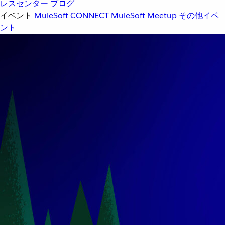
レスセンター
ブログ
イベント
MuleSoft CONNECT
MuleSoft Meetup
その他イベ
ント