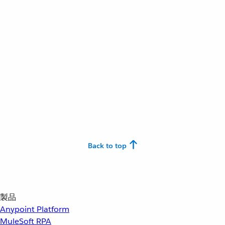
Back to top
製品
Anypoint Platform
MuleSoft RPA