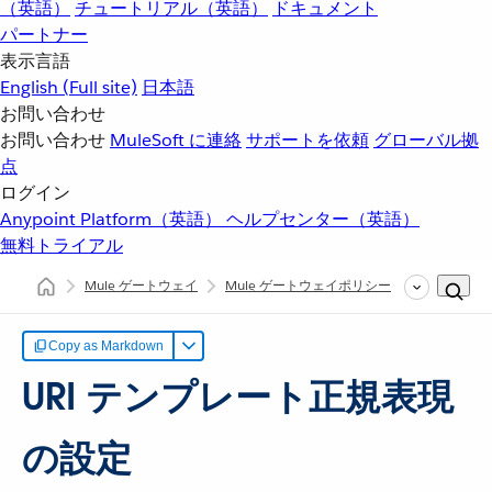
（英語）
チュートリアル（英語）
ドキュメント
パートナー
表示言語
English
(Full site)
日本語
お問い合わせ
お問い合わせ
MuleSoft に連絡
サポートを依頼
グローバル拠
点
ログイン
Anypoint Platform（英語）
ヘルプセンター（英語）
無料トライアル
Mule ゲートウェイ
Mule ゲートウェイポリシー
リソースレ
Copy as Markdown
URI テンプレート正規表現
の設定