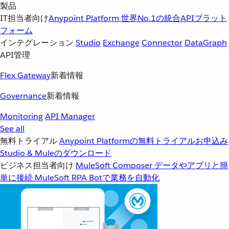
製品
IT担当者向け
Anypoint Platform
世界No.1の統合APIプラット
フォーム
インテグレーション
Studio
Exchange
Connector
DataGraph
API管理
Flex Gateway
新着情報
Governance
新着情報
Monitoring
API Manager
See all
無料トライアル
Anypoint Platformの無料トライアルお申込み
Studio & Muleのダウンロード
ビジネス担当者向け
MuleSoft Composer
データやアプリと簡
単に接続
MuleSoft RPA
Botで業務を自動化