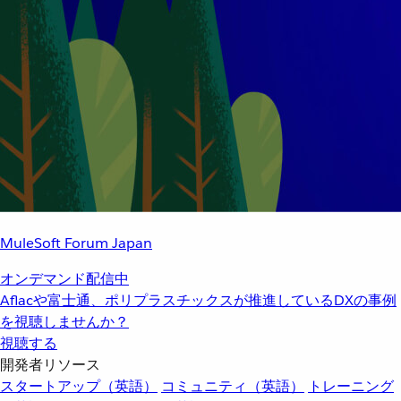
MuleSoft Forum Japan
オンデマンド配信中
Aflacや富士通、ポリプラスチックスが推進しているDXの事例
を視聴しませんか？
視聴する
開発者リソース
スタートアップ（英語）
コミュニティ（英語）
トレーニング