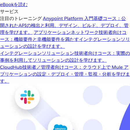
eBookを読む
サービス
注目のトレーニング
Anypoint Platform 入門
基礎コース：公
開されたAPIの検出と利用、デザイン、ビルド、デプロイ、管
理を学びます。
アプリケーションネットワーク
技術者向けコ
ース：機能要件と非機能要件を満たすインテグレーションソリ
ューションの設計を学びます。
インテグレーションソリューション
技術者向けコース：実際の
事例を利用してソリューションの設計を学びます。
CloudHub
技術者／管理者向けコース：クラウド上で Mule ア
プリケーションの設定・デプロイ・管理・監視・分析を学びま
す。