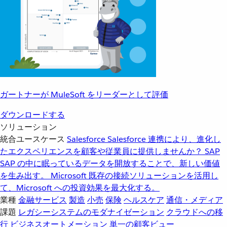
ガートナーが MuleSoft をリーダーとして評価
ダウンロードする
ソリューション
統合ユースケース
Salesforce
Salesforce 連携により、進化し
たエクスペリエンスを顧客や従業員に提供しませんか？
SAP
SAP の中に眠っているデータを開放することで、新しい価値
を生み出す。
Microsoft
既存の接続ソリューションを活用し
て、Microsoft への投資効果を最大化する。
業種
金融サービス
製造
小売
保険
ヘルスケア
通信・メディア
課題
レガシーシステムのモダナイゼーション
クラウドへの移
行
ビジネスオートメーション
単一の顧客ビュー