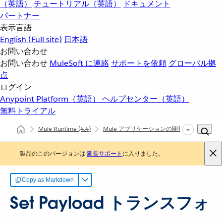
（英語）
チュートリアル（英語）
ドキュメント
パートナー
表示言語
English
(Full site)
日本語
お問い合わせ
お問い合わせ
MuleSoft に連絡
サポートを依頼
グローバル拠
点
ログイン
Anypoint Platform（英語）
ヘルプセンター（英語）
無料トライアル
Mule Runtime
(4.4)
Mule アプリケーションの開発
コアコン
製品のこのバージョンは
延長サポート
に入りました。
Copy as Markdown
Set Payload トランスフォ