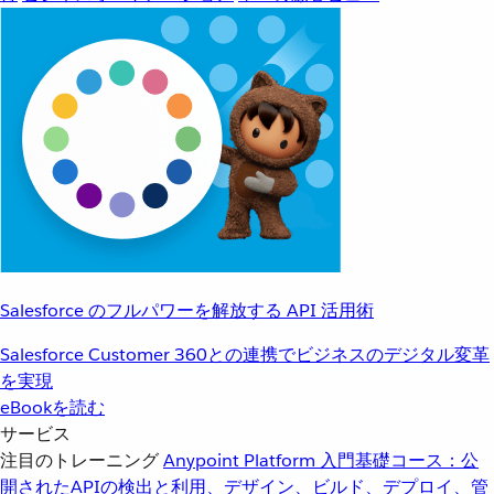
Salesforce のフルパワーを解放する API 活用術
Salesforce Customer 360との連携でビジネスのデジタル変革
を実現
eBookを読む
サービス
注目のトレーニング
Anypoint Platform 入門
基礎コース：公
開されたAPIの検出と利用、デザイン、ビルド、デプロイ、管