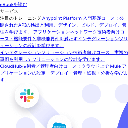
eBookを読む
サービス
注目のトレーニング
Anypoint Platform 入門
基礎コース：公
開されたAPIの検出と利用、デザイン、ビルド、デプロイ、管
理を学びます。
アプリケーションネットワーク
技術者向けコ
ース：機能要件と非機能要件を満たすインテグレーションソリ
ューションの設計を学びます。
インテグレーションソリューション
技術者向けコース：実際の
事例を利用してソリューションの設計を学びます。
CloudHub
技術者／管理者向けコース：クラウド上で Mule ア
プリケーションの設定・デプロイ・管理・監視・分析を学びま
す。