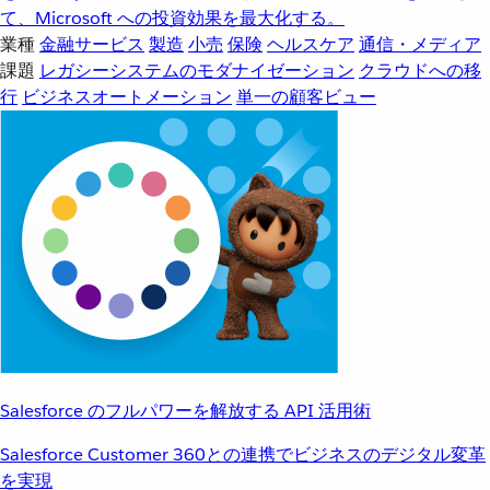
て、Microsoft への投資効果を最大化する。
業種
金融サービス
製造
小売
保険
ヘルスケア
通信・メディア
課題
レガシーシステムのモダナイゼーション
クラウドへの移
行
ビジネスオートメーション
単一の顧客ビュー
Salesforce のフルパワーを解放する API 活用術
Salesforce Customer 360との連携でビジネスのデジタル変革
を実現