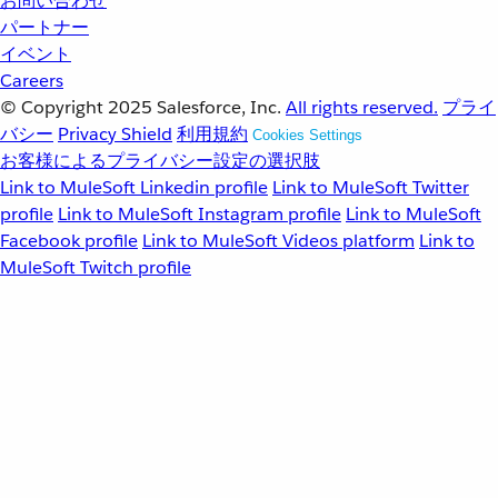
お問い合わせ
パートナー
イベント
Careers
© Copyright 2025
Salesforce, Inc.
All rights reserved.
プライ
バシー
Privacy Shield
利用規約
Cookies Settings
お客様によるプライバシー設定の選択肢
Link to MuleSoft Linkedin profile
Link to MuleSoft Twitter
profile
Link to MuleSoft Instagram profile
Link to MuleSoft
Facebook profile
Link to MuleSoft Videos platform
Link to
MuleSoft Twitch profile