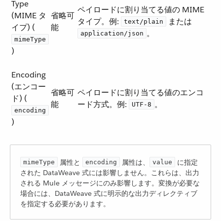
Type
ペイロードに割り当てる値の MIME
(MIME タ
省略可
タイプ。例:
​ または ​
text/plain
イプ) (​
能
​。
application/json
mimeType
)
Encoding
(エンコー
省略可
ペイロードに割り当てる値のエンコ
ド) (​
能
ード方式。例:
​。
UTF-8
encoding
)
​ 属性と ​
​ 属性は、​
​ に指定
mimeType
encoding
value
された DataWeave 式には影響しません。これらは、出力
される Mule メッセージにのみ影響します。変換が必要な
場合には、DataWeave 式に明示的な出力ディレクティブ
を指定する必要があります。