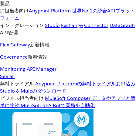
製品
IT担当者向け
Anypoint Platform
世界No.1の統合APIプラット
フォーム
インテグレーション
Studio
Exchange
Connector
DataGraph
API管理
Flex Gateway
新着情報
Governance
新着情報
Monitoring
API Manager
See all
無料トライアル
Anypoint Platformの無料トライアルお申込み
Studio & Muleのダウンロード
ビジネス担当者向け
MuleSoft Composer
データやアプリと簡
単に接続
MuleSoft RPA
Botで業務を自動化