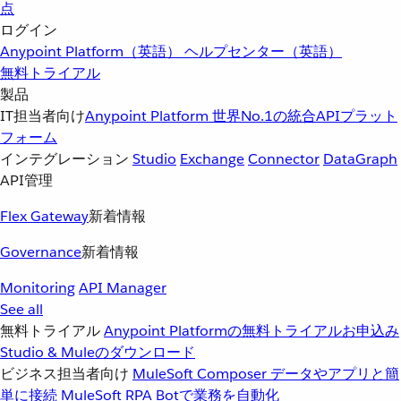
点
ログイン
Anypoint Platform（英語）
ヘルプセンター（英語）
無料トライアル
製品
IT担当者向け
Anypoint Platform
世界No.1の統合APIプラット
フォーム
インテグレーション
Studio
Exchange
Connector
DataGraph
API管理
Flex Gateway
新着情報
Governance
新着情報
Monitoring
API Manager
See all
無料トライアル
Anypoint Platformの無料トライアルお申込み
Studio & Muleのダウンロード
ビジネス担当者向け
MuleSoft Composer
データやアプリと簡
単に接続
MuleSoft RPA
Botで業務を自動化