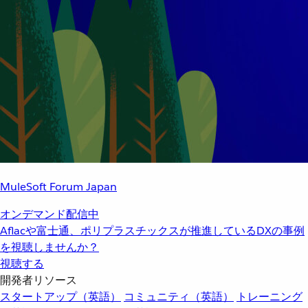
MuleSoft Forum Japan
オンデマンド配信中
Aflacや富士通、ポリプラスチックスが推進しているDXの事例
を視聴しませんか？
視聴する
開発者リソース
スタートアップ（英語）
コミュニティ（英語）
トレーニング