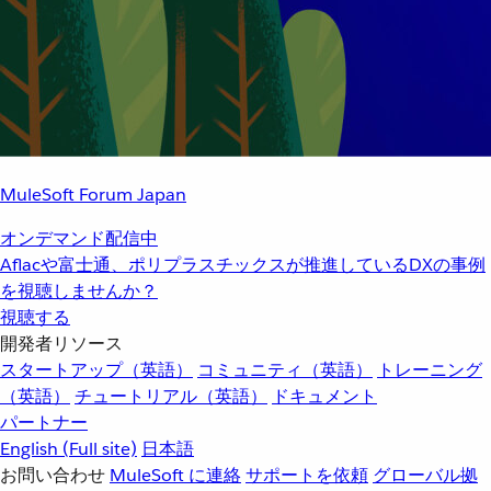
MuleSoft Forum Japan
オンデマンド配信中
Aflacや富士通、ポリプラスチックスが推進しているDXの事例
を視聴しませんか？
視聴する
開発者リソース
スタートアップ（英語）
コミュニティ（英語）
トレーニング
（英語）
チュートリアル（英語）
ドキュメント
パートナー
English
(Full site)
日本語
お問い合わせ
MuleSoft に連絡
サポートを依頼
グローバル拠