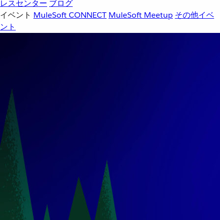
レスセンター
ブログ
イベント
MuleSoft CONNECT
MuleSoft Meetup
その他イベ
ント