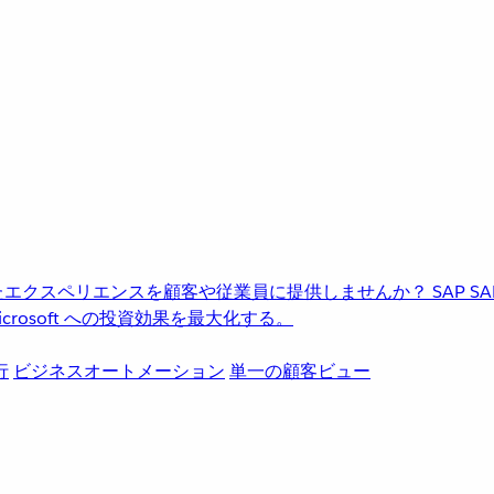
進化したエクスペリエンスを顧客や従業員に提供しませんか？
SAP
S
rosoft への投資効果を最大化する。
行
ビジネスオートメーション
単一の顧客ビュー