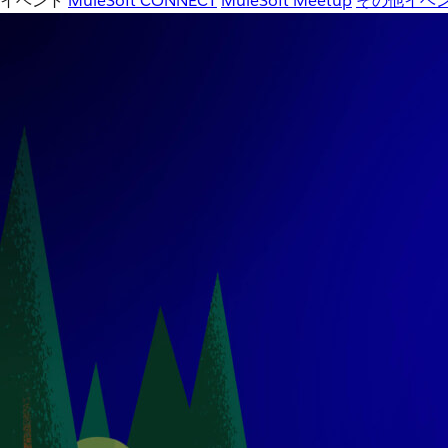
イベント
MuleSoft CONNECT
MuleSoft Meetup
その他イベ