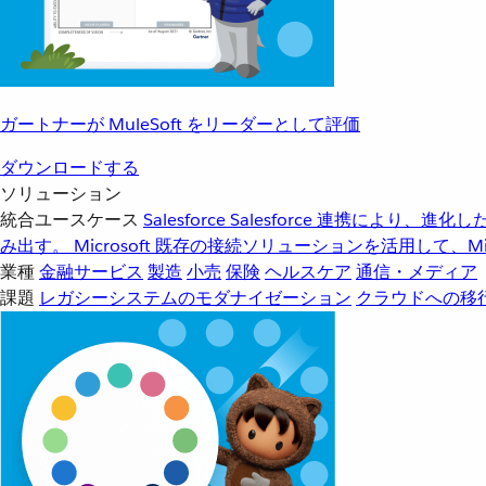
ガートナーが MuleSoft をリーダーとして評価
ダウンロードする
ソリューション
統合ユースケース
Salesforce
Salesforce 連携により、
み出す。
Microsoft
既存の接続ソリューションを活用して、Mic
業種
金融サービス
製造
小売
保険
ヘルスケア
通信・メディア
課題
レガシーシステムのモダナイゼーション
クラウドへの移