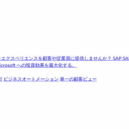
進化したエクスペリエンスを顧客や従業員に提供しませんか？
SAP
S
rosoft への投資効果を最大化する。
行
ビジネスオートメーション
単一の顧客ビュー