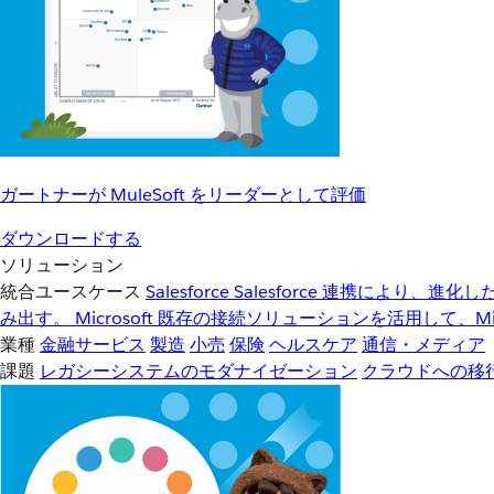
ガートナーが MuleSoft をリーダーとして評価
ダウンロードする
ソリューション
統合ユースケース
Salesforce
Salesforce 連携により、
み出す。
Microsoft
既存の接続ソリューションを活用して、Mic
業種
金融サービス
製造
小売
保険
ヘルスケア
通信・メディア
課題
レガシーシステムのモダナイゼーション
クラウドへの移