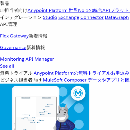
製品
IT担当者向け
Anypoint Platform
世界No.1の統合APIプラッ
インテグレーション
Studio
Exchange
Connector
DataGraph
API管理
Flex Gateway
新着情報
Governance
新着情報
Monitoring
API Manager
See all
無料トライアル
Anypoint Platformの無料トライアルお申込み
ビジネス担当者向け
MuleSoft Composer
データやアプリと簡