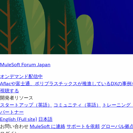
MuleSoft Forum Japan
オンデマンド配信中
Aflacや富士通、ポリプラスチックスが推進しているDXの事
視聴する
開発者リソース
スタートアップ（英語）
コミュニティ（英語）
トレーニング
パートナー
English
(Full site)
日本語
お問い合わせ
MuleSoft に連絡
サポートを依頼
グローバル拠