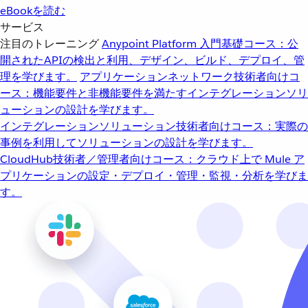
eBookを読む
サービス
注目のトレーニング
Anypoint Platform 入門
基礎コース：公
開されたAPIの検出と利用、デザイン、ビルド、デプロイ、管
理を学びます。
アプリケーションネットワーク
技術者向けコ
ース：機能要件と非機能要件を満たすインテグレーションソリ
ューションの設計を学びます。
インテグレーションソリューション
技術者向けコース：実際の
事例を利用してソリューションの設計を学びます。
CloudHub
技術者／管理者向けコース：クラウド上で Mule ア
プリケーションの設定・デプロイ・管理・監視・分析を学びま
す。