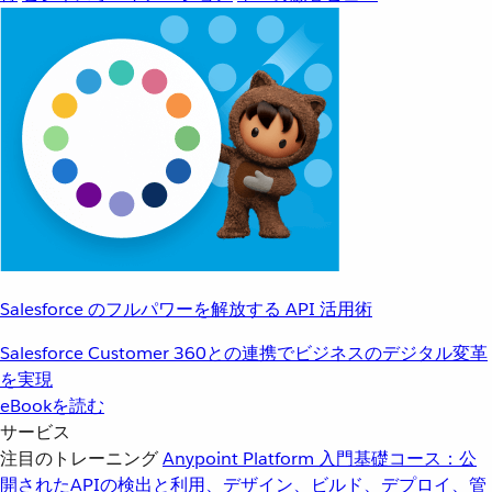
Salesforce のフルパワーを解放する API 活用術
Salesforce Customer 360との連携でビジネスのデジタル変革
を実現
eBookを読む
サービス
注目のトレーニング
Anypoint Platform 入門
基礎コース：公
開されたAPIの検出と利用、デザイン、ビルド、デプロイ、管