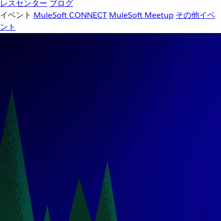
レスセンター
ブログ
イベント
MuleSoft CONNECT
MuleSoft Meetup
その他イベ
ント