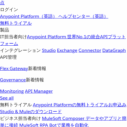
点
ログイン
Anypoint Platform（英語）
ヘルプセンター（英語）
無料トライアル
製品
IT担当者向け
Anypoint Platform
世界No.1の統合APIプラット
フォーム
インテグレーション
Studio
Exchange
Connector
DataGraph
API管理
Flex Gateway
新着情報
Governance
新着情報
Monitoring
API Manager
See all
無料トライアル
Anypoint Platformの無料トライアルお申込み
Studio & Muleのダウンロード
ビジネス担当者向け
MuleSoft Composer
データやアプリと簡
単に接続
MuleSoft RPA
Botで業務を自動化