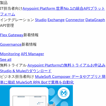
製品
IT担当者向け
Anypoint Platform
世界No.1の統合APIプラット
フォーム
インテグレーション
Studio
Exchange
Connector
DataGraph
API管理
Flex Gateway
新着情報
Governance
新着情報
Monitoring
API Manager
See all
無料トライアル
Anypoint Platformの無料トライアルお申込み
Studio & Muleのダウンロード
ビジネス担当者向け
MuleSoft Composer
データやアプリと簡
単に接続
MuleSoft RPA
Botで業務を自動化