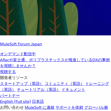
MuleSoft Forum Japan
オンデマンド配信中
Aflacや富士通、ポリプラスチックスが推進しているDXの事例
を視聴しませんか？
視聴する
開発者リソース
スタートアップ（英語）
コミュニティ（英語）
トレーニング
（英語）
チュートリアル（英語）
ドキュメント
パートナー
English
(Full site)
日本語
お問い合わせ
MuleSoft に連絡
サポートを依頼
グローバル拠