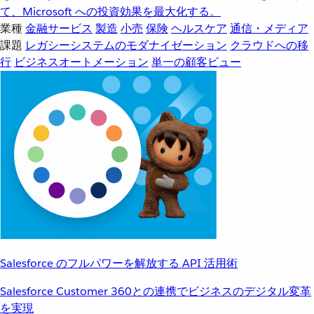
て、Microsoft への投資効果を最大化する。
業種
金融サービス
製造
小売
保険
ヘルスケア
通信・メディア
課題
レガシーシステムのモダナイゼーション
クラウドへの移
行
ビジネスオートメーション
単一の顧客ビュー
Salesforce のフルパワーを解放する API 活用術
Salesforce Customer 360との連携でビジネスのデジタル変革
を実現