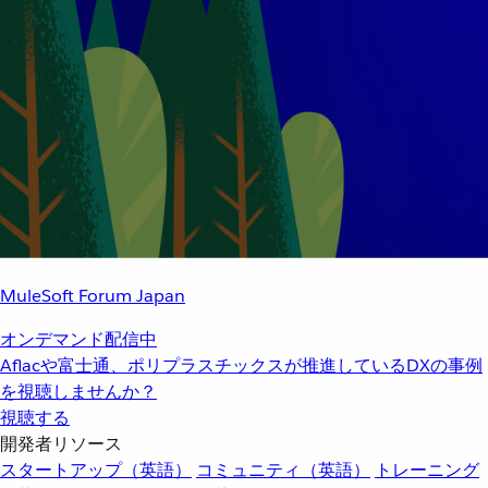
MuleSoft Forum Japan
オンデマンド配信中
Aflacや富士通、ポリプラスチックスが推進しているDXの事例
を視聴しませんか？
視聴する
開発者リソース
スタートアップ（英語）
コミュニティ（英語）
トレーニング