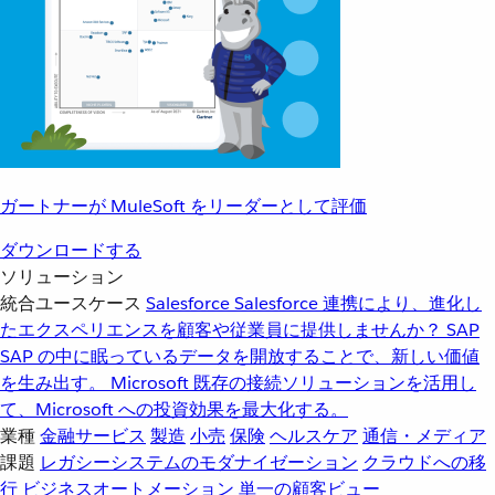
ガートナーが MuleSoft をリーダーとして評価
ダウンロードする
ソリューション
統合ユースケース
Salesforce
Salesforce 連携により、進化し
たエクスペリエンスを顧客や従業員に提供しませんか？
SAP
SAP の中に眠っているデータを開放することで、新しい価値
を生み出す。
Microsoft
既存の接続ソリューションを活用し
て、Microsoft への投資効果を最大化する。
業種
金融サービス
製造
小売
保険
ヘルスケア
通信・メディア
課題
レガシーシステムのモダナイゼーション
クラウドへの移
行
ビジネスオートメーション
単一の顧客ビュー