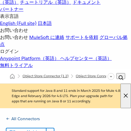
（英語）
チュートリアル（英語）
ドキュメント
パートナー
表示言語
English
(Full site)
日本語
お問い合わせ
お問い合わせ
MuleSoft に連絡
サポートを依頼
グローバル拠
点
ログイン
Anypoint Platform（英語）
ヘルプセンター（英語）
無料トライアル
Object Store Connector
(1.2)
Object Store Connector の例
O
Standard support for Java 8 and 11 ends in March 2025 for Mule 4.8
Edge and February 2026 for 4.6 LTS. Plan your upgrade path for
apps that are running on Java 8 or 11 accordingly.
All Connectors