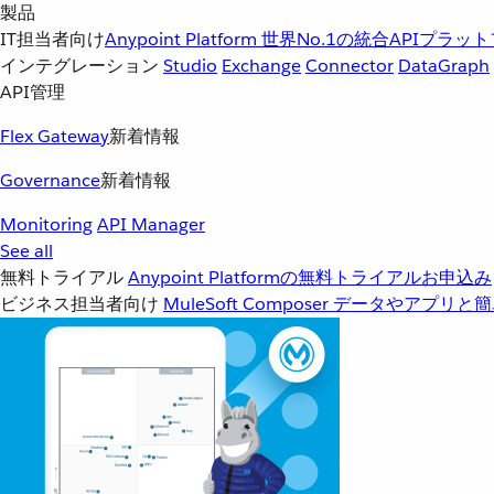
製品
IT担当者向け
Anypoint Platform
世界No.1の統合APIプラッ
インテグレーション
Studio
Exchange
Connector
DataGraph
API管理
Flex Gateway
新着情報
Governance
新着情報
Monitoring
API Manager
See all
無料トライアル
Anypoint Platformの無料トライアルお申込み
ビジネス担当者向け
MuleSoft Composer
データやアプリと簡