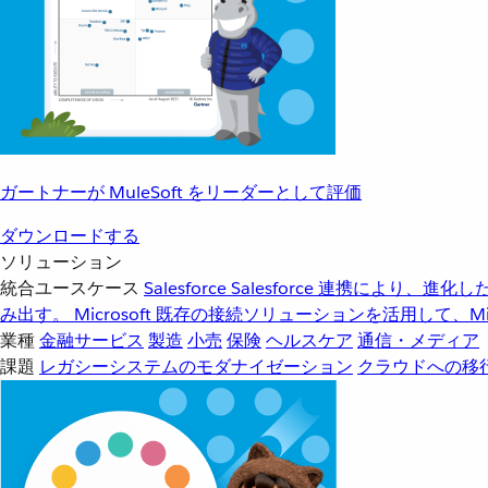
ガートナーが MuleSoft をリーダーとして評価
ダウンロードする
ソリューション
統合ユースケース
Salesforce
Salesforce 連携により、
み出す。
Microsoft
既存の接続ソリューションを活用して、Mic
業種
金融サービス
製造
小売
保険
ヘルスケア
通信・メディア
課題
レガシーシステムのモダナイゼーション
クラウドへの移