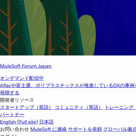
MuleSoft Forum Japan
オンデマンド配信中
Aflacや富士通、ポリプラスチックスが推進しているDXの事
視聴する
開発者リソース
スタートアップ（英語）
コミュニティ（英語）
トレーニング
パートナー
English
(Full site)
日本語
お問い合わせ
MuleSoft に連絡
サポートを依頼
グローバル拠