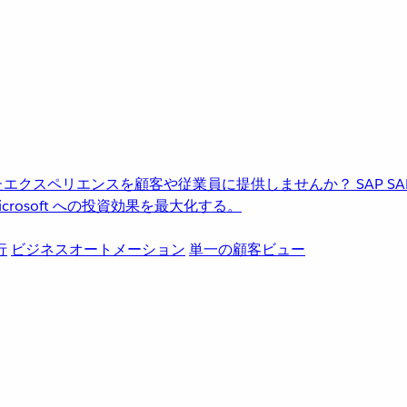
進化したエクスペリエンスを顧客や従業員に提供しませんか？
SAP
S
rosoft への投資効果を最大化する。
行
ビジネスオートメーション
単一の顧客ビュー