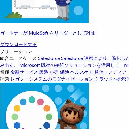
ガートナーが MuleSoft をリーダーとして評価
ダウンロードする
ソリューション
統合ユースケース
Salesforce
Salesforce 連携により、
み出す。
Microsoft
既存の接続ソリューションを活用して、Mic
業種
金融サービス
製造
小売
保険
ヘルスケア
通信・メディア
課題
レガシーシステムのモダナイゼーション
クラウドへの移