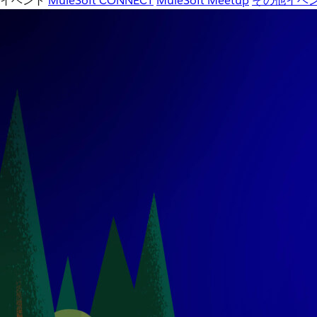
イベント
MuleSoft CONNECT
MuleSoft Meetup
その他イベ