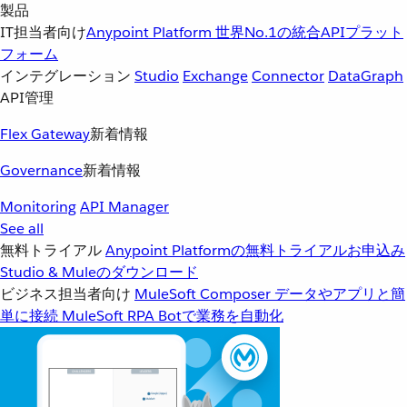
製品
IT担当者向け
Anypoint Platform
世界No.1の統合APIプラット
フォーム
インテグレーション
Studio
Exchange
Connector
DataGraph
API管理
Flex Gateway
新着情報
Governance
新着情報
Monitoring
API Manager
See all
無料トライアル
Anypoint Platformの無料トライアルお申込み
Studio & Muleのダウンロード
ビジネス担当者向け
MuleSoft Composer
データやアプリと簡
単に接続
MuleSoft RPA
Botで業務を自動化