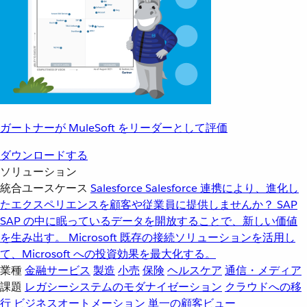
ガートナーが MuleSoft をリーダーとして評価
ダウンロードする
ソリューション
統合ユースケース
Salesforce
Salesforce 連携により、進化し
たエクスペリエンスを顧客や従業員に提供しませんか？
SAP
SAP の中に眠っているデータを開放することで、新しい価値
を生み出す。
Microsoft
既存の接続ソリューションを活用し
て、Microsoft への投資効果を最大化する。
業種
金融サービス
製造
小売
保険
ヘルスケア
通信・メディア
課題
レガシーシステムのモダナイゼーション
クラウドへの移
行
ビジネスオートメーション
単一の顧客ビュー