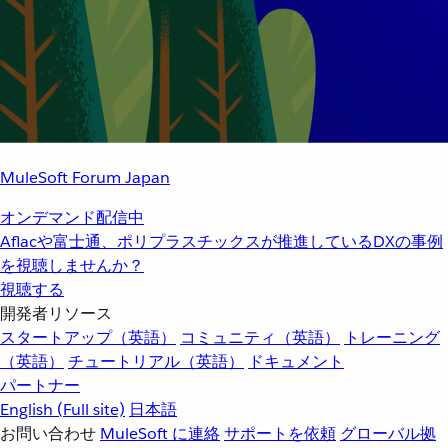
MuleSoft Forum Japan
オンデマンド配信中
Aflacや富士通、ポリプラスチックスが推進しているDXの事例
を視聴しませんか？
視聴する
開発者リソース
スタートアップ（英語）
コミュニティ（英語）
トレーニング
（英語）
チュートリアル（英語）
ドキュメント
パートナー
English
(Full site)
日本語
お問い合わせ
MuleSoft に連絡
サポートを依頼
グローバル拠