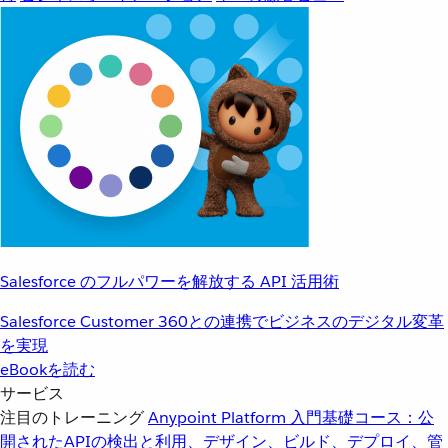
Salesforce のフルパワーを解放する API 活用術
Salesforce Customer 360との連携でビジネスのデジタル変革
を実現
eBookを読む
サービス
注目のトレーニング
Anypoint Platform 入門
基礎コース：公
開されたAPIの検出と利用、デザイン、ビルド、デプロイ、管