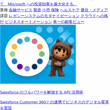
て、Microsoft への投資効果を最大化する。
業種
金融サービス
製造
小売
保険
ヘルスケア
通信・メディア
課題
レガシーシステムのモダナイゼーション
クラウドへの移
行
ビジネスオートメーション
単一の顧客ビュー
Salesforce のフルパワーを解放する API 活用術
Salesforce Customer 360との連携でビジネスのデジタル変革
を実現