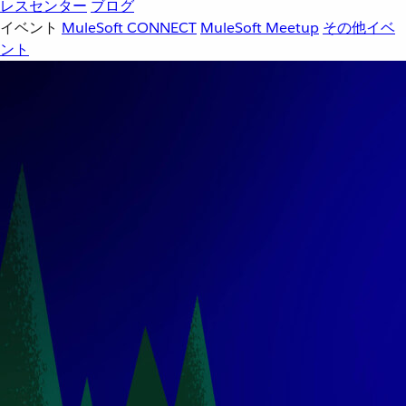
レスセンター
ブログ
イベント
MuleSoft CONNECT
MuleSoft Meetup
その他イベ
ント