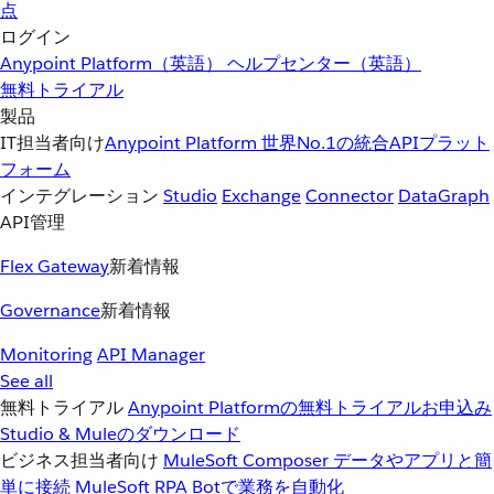
点
ログイン
Anypoint Platform（英語）
ヘルプセンター（英語）
無料トライアル
製品
IT担当者向け
Anypoint Platform
世界No.1の統合APIプラット
フォーム
インテグレーション
Studio
Exchange
Connector
DataGraph
API管理
Flex Gateway
新着情報
Governance
新着情報
Monitoring
API Manager
See all
無料トライアル
Anypoint Platformの無料トライアルお申込み
Studio & Muleのダウンロード
ビジネス担当者向け
MuleSoft Composer
データやアプリと簡
単に接続
MuleSoft RPA
Botで業務を自動化