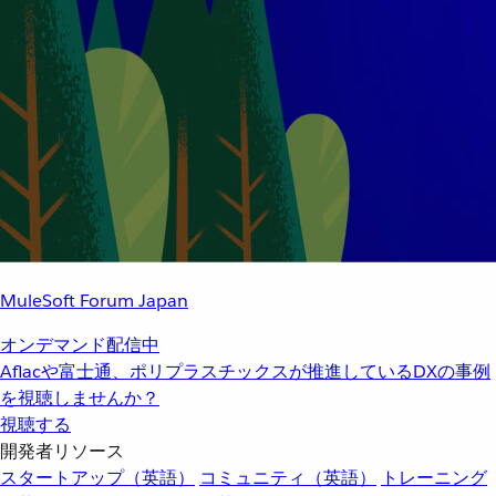
MuleSoft Forum Japan
オンデマンド配信中
Aflacや富士通、ポリプラスチックスが推進しているDXの事例
を視聴しませんか？
視聴する
開発者リソース
スタートアップ（英語）
コミュニティ（英語）
トレーニング