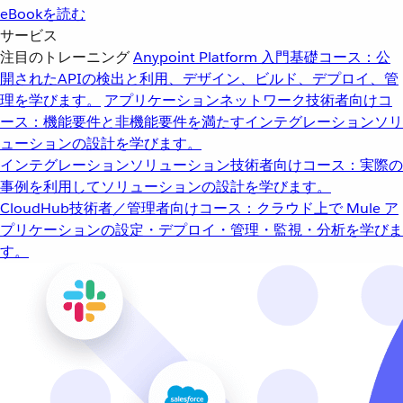
eBookを読む
サービス
注目のトレーニング
Anypoint Platform 入門
基礎コース：公
開されたAPIの検出と利用、デザイン、ビルド、デプロイ、管
理を学びます。
アプリケーションネットワーク
技術者向けコ
ース：機能要件と非機能要件を満たすインテグレーションソリ
ューションの設計を学びます。
インテグレーションソリューション
技術者向けコース：実際の
事例を利用してソリューションの設計を学びます。
CloudHub
技術者／管理者向けコース：クラウド上で Mule ア
プリケーションの設定・デプロイ・管理・監視・分析を学びま
す。