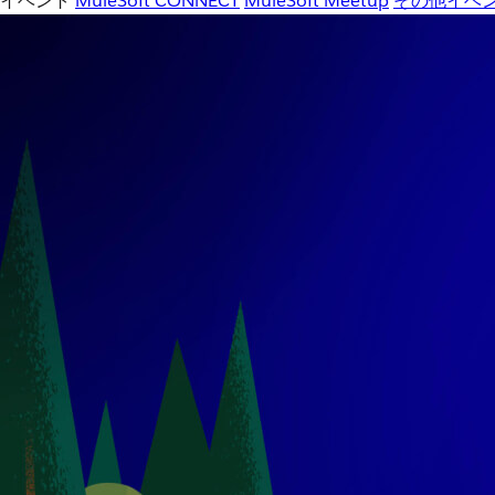
イベント
MuleSoft CONNECT
MuleSoft Meetup
その他イベ