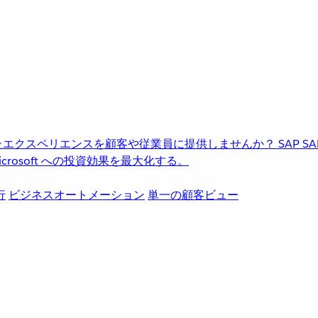
進化したエクスペリエンスを顧客や従業員に提供しませんか？
SAP
S
rosoft への投資効果を最大化する。
行
ビジネスオートメーション
単一の顧客ビュー