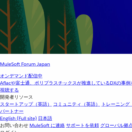
MuleSoft Forum Japan
オンデマンド配信中
Aflacや富士通、ポリプラスチックスが推進しているDXの事
視聴する
開発者リソース
スタートアップ（英語）
コミュニティ（英語）
トレーニング
パートナー
English
(Full site)
日本語
お問い合わせ
MuleSoft に連絡
サポートを依頼
グローバル拠