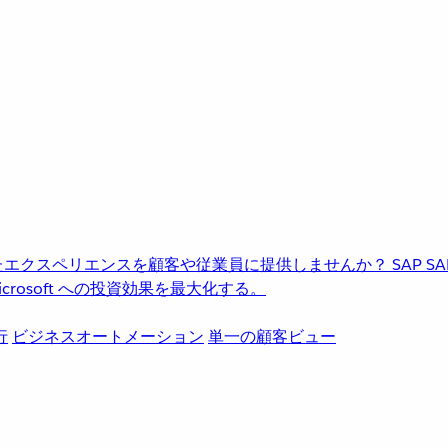
進化したエクスペリエンスを顧客や従業員に提供しませんか？
SAP
S
rosoft への投資効果を最大化する。
行
ビジネスオートメーション
単一の顧客ビュー