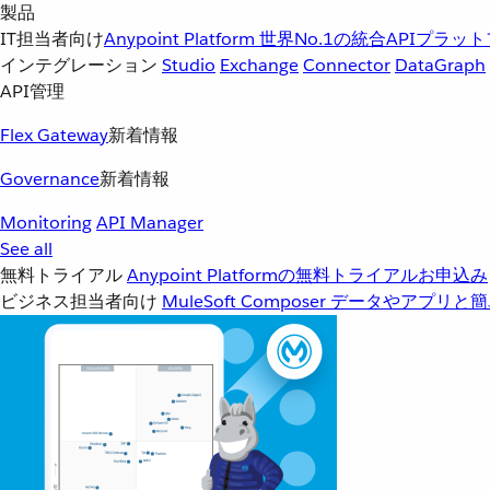
製品
IT担当者向け
Anypoint Platform
世界No.1の統合APIプラッ
インテグレーション
Studio
Exchange
Connector
DataGraph
API管理
Flex Gateway
新着情報
Governance
新着情報
Monitoring
API Manager
See all
無料トライアル
Anypoint Platformの無料トライアルお申込み
ビジネス担当者向け
MuleSoft Composer
データやアプリと簡