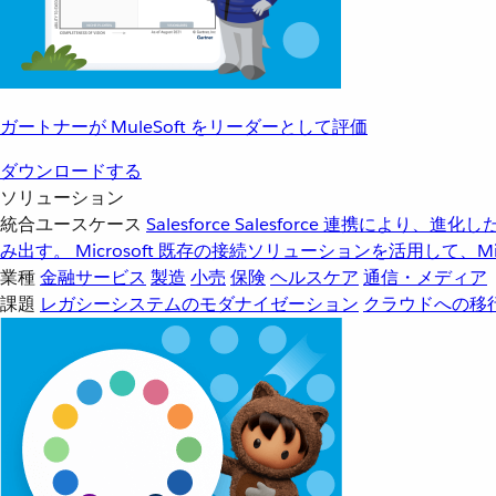
ガートナーが MuleSoft をリーダーとして評価
ダウンロードする
ソリューション
統合ユースケース
Salesforce
Salesforce 連携により、
み出す。
Microsoft
既存の接続ソリューションを活用して、Mic
業種
金融サービス
製造
小売
保険
ヘルスケア
通信・メディア
課題
レガシーシステムのモダナイゼーション
クラウドへの移