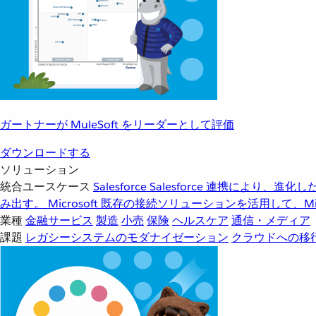
ガートナーが MuleSoft をリーダーとして評価
ダウンロードする
ソリューション
統合ユースケース
Salesforce
Salesforce 連携により、
み出す。
Microsoft
既存の接続ソリューションを活用して、Mic
業種
金融サービス
製造
小売
保険
ヘルスケア
通信・メディア
課題
レガシーシステムのモダナイゼーション
クラウドへの移