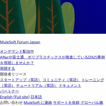
MuleSoft Forum Japan
オンデマンド配信中
Aflacや富士通、ポリプラスチックスが推進しているDXの事例
を視聴しませんか？
視聴する
開発者リソース
スタートアップ（英語）
コミュニティ（英語）
トレーニング
（英語）
チュートリアル（英語）
ドキュメント
パートナー
English
(Full site)
日本語
お問い合わせ
MuleSoft に連絡
サポートを依頼
グローバル拠