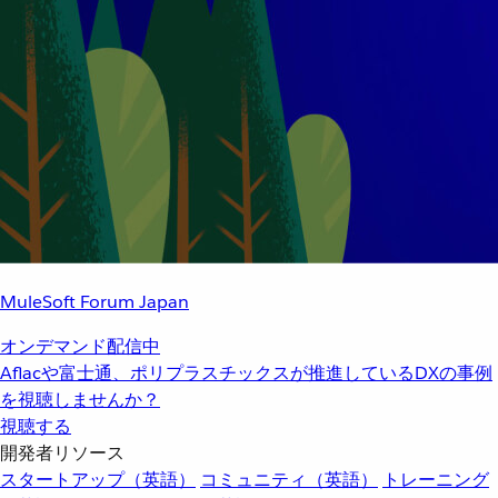
MuleSoft Forum Japan
オンデマンド配信中
Aflacや富士通、ポリプラスチックスが推進しているDXの事例
を視聴しませんか？
視聴する
開発者リソース
スタートアップ（英語）
コミュニティ（英語）
トレーニング