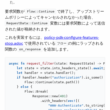
た。
要求関数が ​
​ で終了し、アップストリー
Flow::Continue
ムポリシーによってキャンセルされなかった場合、​
​ 変数には要求関数によって送信
RequestData::Continue
された値が格納されます。
これを実装するには、
policy-pdk-configure-features-
stop.adoc
で使用されている​
​の例にラップされる
フロー
関数の ​
​ を追加します。
on_response
async
fn
request_filter
(state: RequestState) -> Flo
let
 state = state.into_headers_state().
await
;

let
 handler = state.handler();

if
 handler.header(
"authorization"
).is_some() {

        Flow::Continue(state.path())

    } 
else
 {

        Flow::Break(

            Response::new(
401
)

                .with_headers(
vec!
[(

"WWW-Authenticate"
.to_string(),
