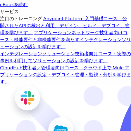
eBookを読む
サービス
注目のトレーニング
Anypoint Platform 入門
基礎コース：公
開されたAPIの検出と利用、デザイン、ビルド、デプロイ、管
理を学びます。
アプリケーションネットワーク
技術者向けコ
ース：機能要件と非機能要件を満たすインテグレーションソリ
ューションの設計を学びます。
インテグレーションソリューション
技術者向けコース：実際の
事例を利用してソリューションの設計を学びます。
CloudHub
技術者／管理者向けコース：クラウド上で Mule ア
プリケーションの設定・デプロイ・管理・監視・分析を学びま
す。