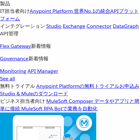
製品
IT担当者向け
Anypoint Platform
世界No.1の統合APIプラット
フォーム
インテグレーション
Studio
Exchange
Connector
DataGraph
API管理
Flex Gateway
新着情報
Governance
新着情報
Monitoring
API Manager
See all
無料トライアル
Anypoint Platformの無料トライアルお申込み
Studio & Muleのダウンロード
ビジネス担当者向け
MuleSoft Composer
データやアプリと簡
単に接続
MuleSoft RPA
Botで業務を自動化