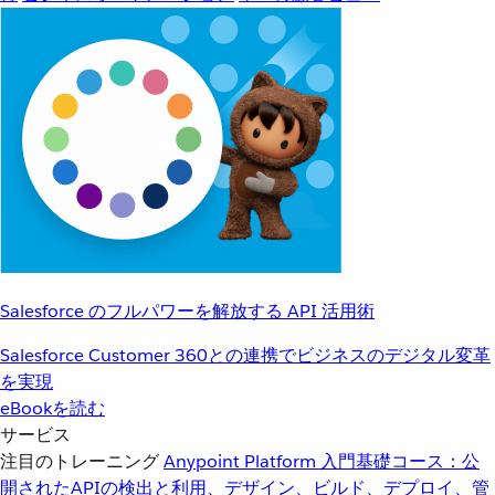
Salesforce のフルパワーを解放する API 活用術
Salesforce Customer 360との連携でビジネスのデジタル変革
を実現
eBookを読む
サービス
注目のトレーニング
Anypoint Platform 入門
基礎コース：公
開されたAPIの検出と利用、デザイン、ビルド、デプロイ、管