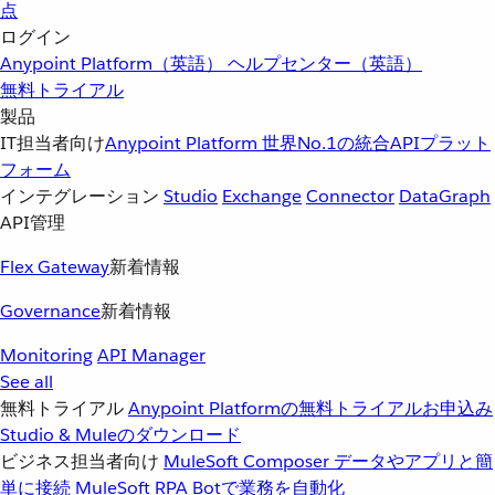
点
ログイン
Anypoint Platform（英語）
ヘルプセンター（英語）
無料トライアル
製品
IT担当者向け
Anypoint Platform
世界No.1の統合APIプラット
フォーム
インテグレーション
Studio
Exchange
Connector
DataGraph
API管理
Flex Gateway
新着情報
Governance
新着情報
Monitoring
API Manager
See all
無料トライアル
Anypoint Platformの無料トライアルお申込み
Studio & Muleのダウンロード
ビジネス担当者向け
MuleSoft Composer
データやアプリと簡
単に接続
MuleSoft RPA
Botで業務を自動化