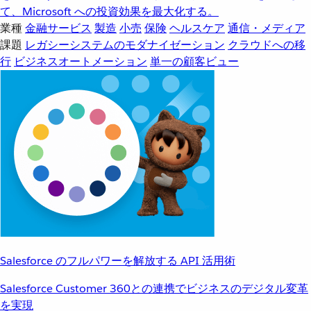
て、Microsoft への投資効果を最大化する。
業種
金融サービス
製造
小売
保険
ヘルスケア
通信・メディア
課題
レガシーシステムのモダナイゼーション
クラウドへの移
行
ビジネスオートメーション
単一の顧客ビュー
Salesforce のフルパワーを解放する API 活用術
Salesforce Customer 360との連携でビジネスのデジタル変革
を実現