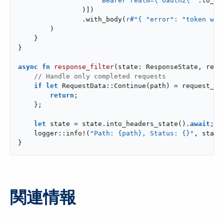
"Bearer realm=\"oauth2\""
.to_str
                )])

                .with_body(
r#"{ "error": "token was
        )

    }

}

async
fn
response_filter
(state: ResponseState, requ
// Handle only completed requests
if
let
 RequestData::Continue(path) = request_da
return
;

    };

let
 state = state.into_headers_state().
await
;

    logger::info!(
"Path: {path}, Status: {}"
, state
}
関連情報