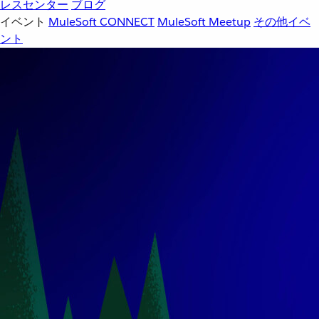
レスセンター
ブログ
イベント
MuleSoft CONNECT
MuleSoft Meetup
その他イベ
ント