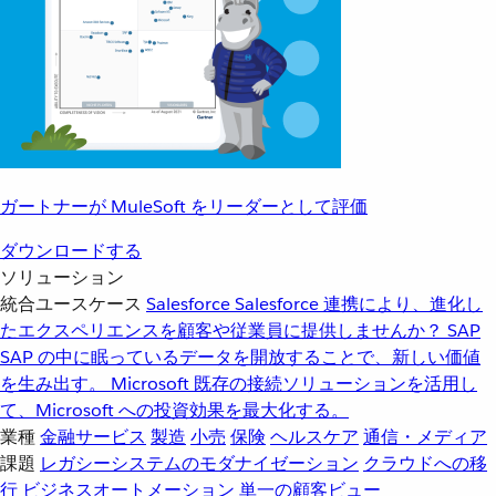
ガートナーが MuleSoft をリーダーとして評価
ダウンロードする
ソリューション
統合ユースケース
Salesforce
Salesforce 連携により、進化し
たエクスペリエンスを顧客や従業員に提供しませんか？
SAP
SAP の中に眠っているデータを開放することで、新しい価値
を生み出す。
Microsoft
既存の接続ソリューションを活用し
て、Microsoft への投資効果を最大化する。
業種
金融サービス
製造
小売
保険
ヘルスケア
通信・メディア
課題
レガシーシステムのモダナイゼーション
クラウドへの移
行
ビジネスオートメーション
単一の顧客ビュー