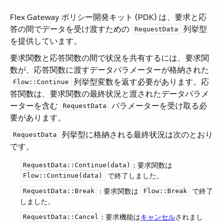
Flex Gateway ポリシー開発キット (PDK) は、要求と応
答の間でデータを受け渡すための ​
​ 列挙型
RequestData
を提供しています。
要求関数と応答関数の間で状況を共有するには、要求関
数が、応答関数に渡すデータパラメーターが格納された ​
​ 列挙型変数を返す必要があります。応
Flow::Continue
答関数は、要求関数の最終状況と渡されたデータパラメ
ーターを含む ​
​ パラメーターを受け取る必
RequestData
要があります。
​ 列挙型に格納される最終状況は次のとおり
RequestData
です。
​: 要求関数は ​
RequestData::Continue(data)
​ で終了しました。
Flow::Continue(data)
​ : 要求関数は ​
​ で終了
RequestData::Break
Flow::Break
しました。
​: 要求機能は​
キャンセル
​されまし
RequestData::Cancel