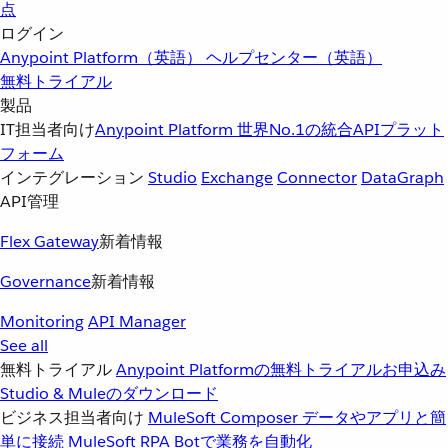
点
ログイン
Anypoint Platform（英語）
ヘルプセンター（英語）
無料トライアル
製品
IT担当者向け
Anypoint Platform
世界No.1の統合APIプラット
フォーム
インテグレーション
Studio
Exchange
Connector
DataGraph
API管理
Flex Gateway
新着情報
Governance
新着情報
Monitoring
API Manager
See all
無料トライアル
Anypoint Platformの無料トライアルお申込み
Studio & Muleのダウンロード
ビジネス担当者向け
MuleSoft Composer
データやアプリと簡
単に接続
MuleSoft RPA
Botで業務を自動化