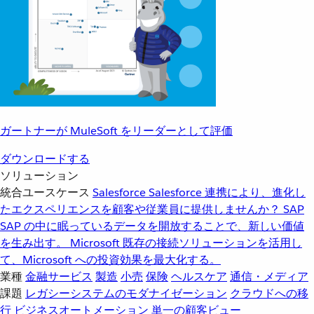
ガートナーが MuleSoft をリーダーとして評価
ダウンロードする
ソリューション
統合ユースケース
Salesforce
Salesforce 連携により、進化し
たエクスペリエンスを顧客や従業員に提供しませんか？
SAP
SAP の中に眠っているデータを開放することで、新しい価値
を生み出す。
Microsoft
既存の接続ソリューションを活用し
て、Microsoft への投資効果を最大化する。
業種
金融サービス
製造
小売
保険
ヘルスケア
通信・メディア
課題
レガシーシステムのモダナイゼーション
クラウドへの移
行
ビジネスオートメーション
単一の顧客ビュー