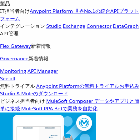
製品
IT担当者向け
Anypoint Platform
世界No.1の統合APIプラット
フォーム
インテグレーション
Studio
Exchange
Connector
DataGraph
API管理
Flex Gateway
新着情報
Governance
新着情報
Monitoring
API Manager
See all
無料トライアル
Anypoint Platformの無料トライアルお申込み
Studio & Muleのダウンロード
ビジネス担当者向け
MuleSoft Composer
データやアプリと簡
単に接続
MuleSoft RPA
Botで業務を自動化