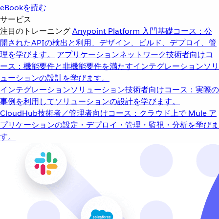
eBookを読む
サービス
注目のトレーニング
Anypoint Platform 入門
基礎コース：公
開されたAPIの検出と利用、デザイン、ビルド、デプロイ、管
理を学びます。
アプリケーションネットワーク
技術者向けコ
ース：機能要件と非機能要件を満たすインテグレーションソリ
ューションの設計を学びます。
インテグレーションソリューション
技術者向けコース：実際の
事例を利用してソリューションの設計を学びます。
CloudHub
技術者／管理者向けコース：クラウド上で Mule ア
プリケーションの設定・デプロイ・管理・監視・分析を学びま
す。