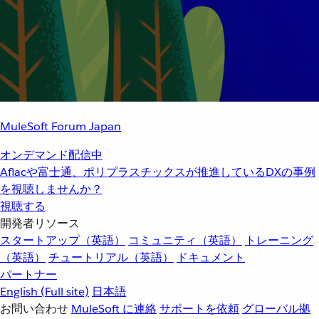
MuleSoft Forum Japan
オンデマンド配信中
Aflacや富士通、ポリプラスチックスが推進しているDXの事例
を視聴しませんか？
視聴する
開発者リソース
スタートアップ（英語）
コミュニティ（英語）
トレーニング
（英語）
チュートリアル（英語）
ドキュメント
パートナー
English
(Full site)
日本語
お問い合わせ
MuleSoft に連絡
サポートを依頼
グローバル拠