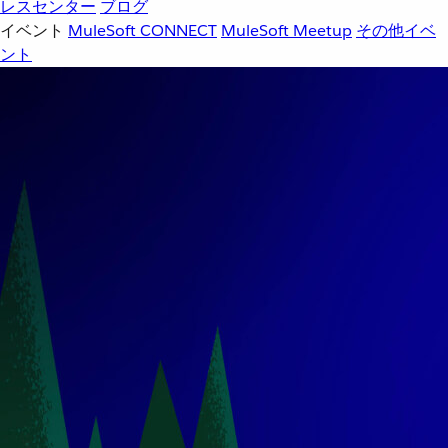
レスセンター
ブログ
イベント
MuleSoft CONNECT
MuleSoft Meetup
その他イベ
ント