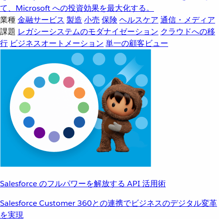
て、Microsoft への投資効果を最大化する。
業種
金融サービス
製造
小売
保険
ヘルスケア
通信・メディア
課題
レガシーシステムのモダナイゼーション
クラウドへの移
行
ビジネスオートメーション
単一の顧客ビュー
Salesforce のフルパワーを解放する API 活用術
Salesforce Customer 360との連携でビジネスのデジタル変革
を実現