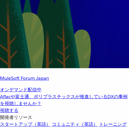
MuleSoft Forum Japan
オンデマンド配信中
Aflacや富士通、ポリプラスチックスが推進しているDXの事例
を視聴しませんか？
視聴する
開発者リソース
スタートアップ（英語）
コミュニティ（英語）
トレーニング