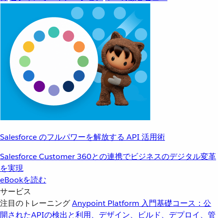
Salesforce のフルパワーを解放する API 活用術
Salesforce Customer 360との連携でビジネスのデジタル変革
を実現
eBookを読む
サービス
注目のトレーニング
Anypoint Platform 入門
基礎コース：公
開されたAPIの検出と利用、デザイン、ビルド、デプロイ、管