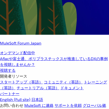
MuleSoft Forum Japan
オンデマンド配信中
Aflacや富士通、ポリプラスチックスが推進しているDXの事例
を視聴しませんか？
視聴する
開発者リソース
スタートアップ（英語）
コミュニティ（英語）
トレーニング
（英語）
チュートリアル（英語）
ドキュメント
パートナー
English
(Full site)
日本語
お問い合わせ
MuleSoft に連絡
サポートを依頼
グローバル拠