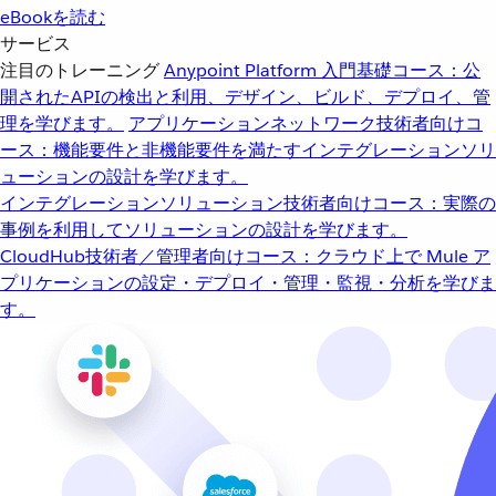
eBookを読む
サービス
注目のトレーニング
Anypoint Platform 入門
基礎コース：公
開されたAPIの検出と利用、デザイン、ビルド、デプロイ、管
理を学びます。
アプリケーションネットワーク
技術者向けコ
ース：機能要件と非機能要件を満たすインテグレーションソリ
ューションの設計を学びます。
インテグレーションソリューション
技術者向けコース：実際の
事例を利用してソリューションの設計を学びます。
CloudHub
技術者／管理者向けコース：クラウド上で Mule ア
プリケーションの設定・デプロイ・管理・監視・分析を学びま
す。