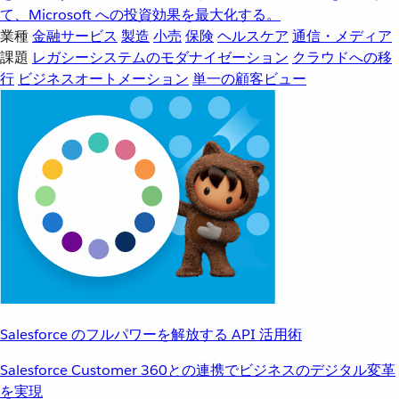
て、Microsoft への投資効果を最大化する。
業種
金融サービス
製造
小売
保険
ヘルスケア
通信・メディア
課題
レガシーシステムのモダナイゼーション
クラウドへの移
行
ビジネスオートメーション
単一の顧客ビュー
Salesforce のフルパワーを解放する API 活用術
Salesforce Customer 360との連携でビジネスのデジタル変革
を実現