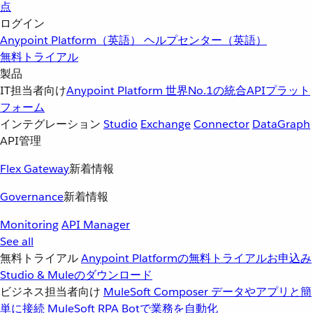
点
ログイン
Anypoint Platform（英語）
ヘルプセンター（英語）
無料トライアル
製品
IT担当者向け
Anypoint Platform
世界No.1の統合APIプラット
フォーム
インテグレーション
Studio
Exchange
Connector
DataGraph
API管理
Flex Gateway
新着情報
Governance
新着情報
Monitoring
API Manager
See all
無料トライアル
Anypoint Platformの無料トライアルお申込み
Studio & Muleのダウンロード
ビジネス担当者向け
MuleSoft Composer
データやアプリと簡
単に接続
MuleSoft RPA
Botで業務を自動化