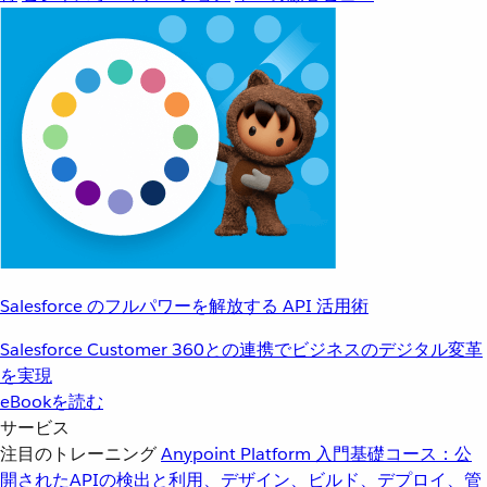
Salesforce のフルパワーを解放する API 活用術
Salesforce Customer 360との連携でビジネスのデジタル変革
を実現
eBookを読む
サービス
注目のトレーニング
Anypoint Platform 入門
基礎コース：公
開されたAPIの検出と利用、デザイン、ビルド、デプロイ、管