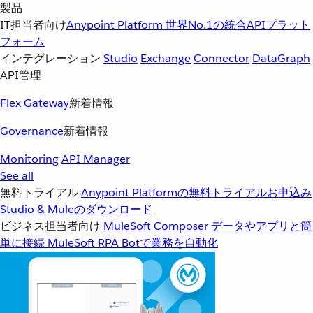
製品
IT担当者向け
Anypoint Platform
世界No.1の統合APIプラット
フォーム
インテグレーション
Studio
Exchange
Connector
DataGraph
API管理
Flex Gateway
新着情報
Governance
新着情報
Monitoring
API Manager
See all
無料トライアル
Anypoint Platformの無料トライアルお申込み
Studio & Muleのダウンロード
ビジネス担当者向け
MuleSoft Composer
データやアプリと簡
単に接続
MuleSoft RPA
Botで業務を自動化