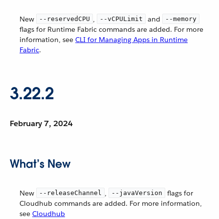
New
,
and
--reservedCPU
--vCPULimit
--memory
flags for Runtime Fabric commands are added. For more
information, see
CLI for Managing Apps in Runtime
Fabric
.
3.22.2
February 7, 2024
What’s New
New
,
flags for
--releaseChannel
--javaVersion
Cloudhub commands are added. For more information,
see
Cloudhub