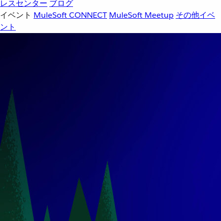
レスセンター
ブログ
イベント
MuleSoft CONNECT
MuleSoft Meetup
その他イベ
ント