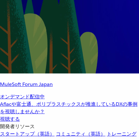
MuleSoft Forum Japan
オンデマンド配信中
Aflacや富士通、ポリプラスチックスが推進しているDXの事例
を視聴しませんか？
視聴する
開発者リソース
スタートアップ（英語）
コミュニティ（英語）
トレーニング