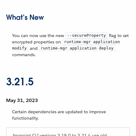
What’s New
You can now use the new
flag to set
--secureProperty
encrypted properties on
runtime-mgr application
and
modify
runtime-mgr application deploy
commands.
3.21.5
May 31, 2023
Certain dependencies are updated to improve
functionality.
Anypoint CLI versions 3.18.0 to 3.21.4 use old