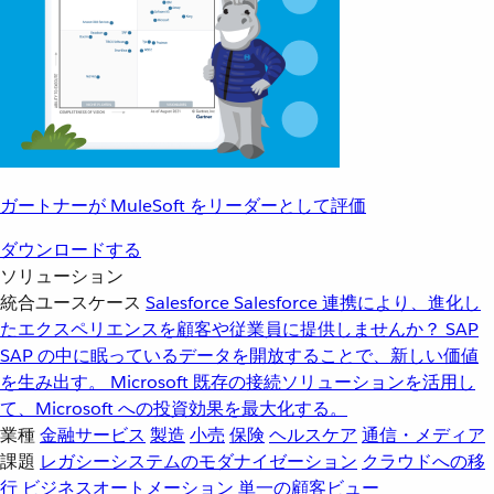
ガートナーが MuleSoft をリーダーとして評価
ダウンロードする
ソリューション
統合ユースケース
Salesforce
Salesforce 連携により、進化し
たエクスペリエンスを顧客や従業員に提供しませんか？
SAP
SAP の中に眠っているデータを開放することで、新しい価値
を生み出す。
Microsoft
既存の接続ソリューションを活用し
て、Microsoft への投資効果を最大化する。
業種
金融サービス
製造
小売
保険
ヘルスケア
通信・メディア
課題
レガシーシステムのモダナイゼーション
クラウドへの移
行
ビジネスオートメーション
単一の顧客ビュー