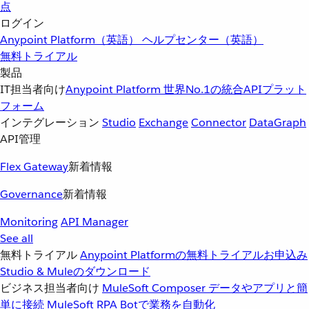
点
ログイン
Anypoint Platform（英語）
ヘルプセンター（英語）
無料トライアル
製品
IT担当者向け
Anypoint Platform
世界No.1の統合APIプラット
フォーム
インテグレーション
Studio
Exchange
Connector
DataGraph
API管理
Flex Gateway
新着情報
Governance
新着情報
Monitoring
API Manager
See all
無料トライアル
Anypoint Platformの無料トライアルお申込み
Studio & Muleのダウンロード
ビジネス担当者向け
MuleSoft Composer
データやアプリと簡
単に接続
MuleSoft RPA
Botで業務を自動化