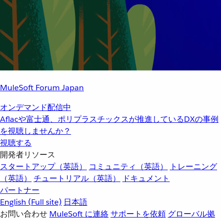
MuleSoft Forum Japan
オンデマンド配信中
Aflacや富士通、ポリプラスチックスが推進しているDXの事例
を視聴しませんか？
視聴する
開発者リソース
スタートアップ（英語）
コミュニティ（英語）
トレーニング
（英語）
チュートリアル（英語）
ドキュメント
パートナー
English
(Full site)
日本語
お問い合わせ
MuleSoft に連絡
サポートを依頼
グローバル拠