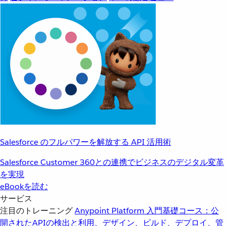
Salesforce のフルパワーを解放する API 活用術
Salesforce Customer 360との連携でビジネスのデジタル変革
を実現
eBookを読む
サービス
注目のトレーニング
Anypoint Platform 入門
基礎コース：公
開されたAPIの検出と利用、デザイン、ビルド、デプロイ、管