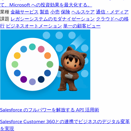
て、Microsoft への投資効果を最大化する。
業種
金融サービス
製造
小売
保険
ヘルスケア
通信・メディア
課題
レガシーシステムのモダナイゼーション
クラウドへの移
行
ビジネスオートメーション
単一の顧客ビュー
Salesforce のフルパワーを解放する API 活用術
Salesforce Customer 360との連携でビジネスのデジタル変革
を実現