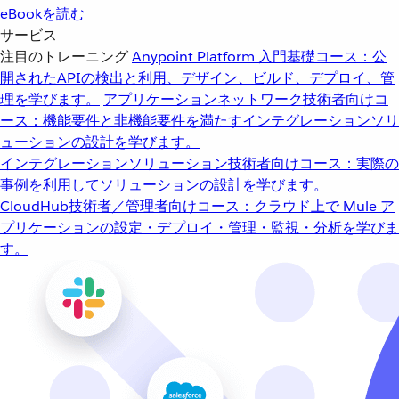
eBookを読む
サービス
注目のトレーニング
Anypoint Platform 入門
基礎コース：公
開されたAPIの検出と利用、デザイン、ビルド、デプロイ、管
理を学びます。
アプリケーションネットワーク
技術者向けコ
ース：機能要件と非機能要件を満たすインテグレーションソリ
ューションの設計を学びます。
インテグレーションソリューション
技術者向けコース：実際の
事例を利用してソリューションの設計を学びます。
CloudHub
技術者／管理者向けコース：クラウド上で Mule ア
プリケーションの設定・デプロイ・管理・監視・分析を学びま
す。