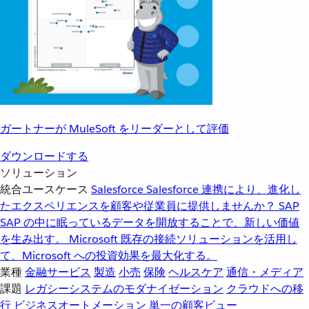
ガートナーが MuleSoft をリーダーとして評価
ダウンロードする
ソリューション
統合ユースケース
Salesforce
Salesforce 連携により、進化し
たエクスペリエンスを顧客や従業員に提供しませんか？
SAP
SAP の中に眠っているデータを開放することで、新しい価値
を生み出す。
Microsoft
既存の接続ソリューションを活用し
て、Microsoft への投資効果を最大化する。
業種
金融サービス
製造
小売
保険
ヘルスケア
通信・メディア
課題
レガシーシステムのモダナイゼーション
クラウドへの移
行
ビジネスオートメーション
単一の顧客ビュー