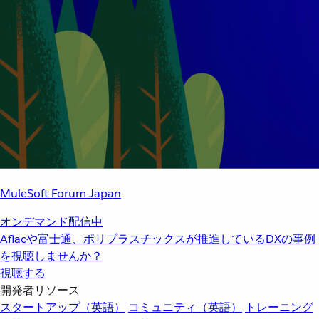
MuleSoft Forum Japan
オンデマンド配信中
Aflacや富士通、ポリプラスチックスが推進しているDXの事例
を視聴しませんか？
視聴する
開発者リソース
スタートアップ（英語）
コミュニティ（英語）
トレーニング