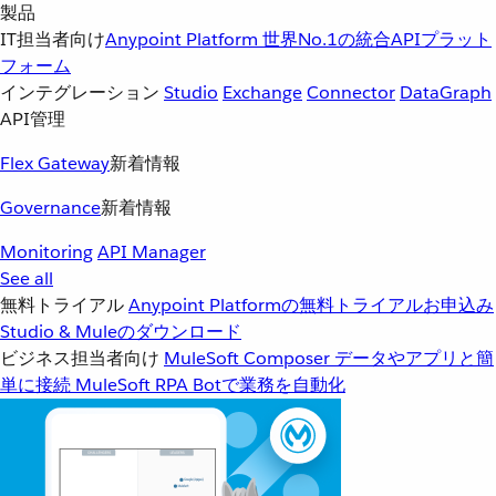
製品
IT担当者向け
Anypoint Platform
世界No.1の統合APIプラット
フォーム
インテグレーション
Studio
Exchange
Connector
DataGraph
API管理
Flex Gateway
新着情報
Governance
新着情報
Monitoring
API Manager
See all
無料トライアル
Anypoint Platformの無料トライアルお申込み
Studio & Muleのダウンロード
ビジネス担当者向け
MuleSoft Composer
データやアプリと簡
単に接続
MuleSoft RPA
Botで業務を自動化