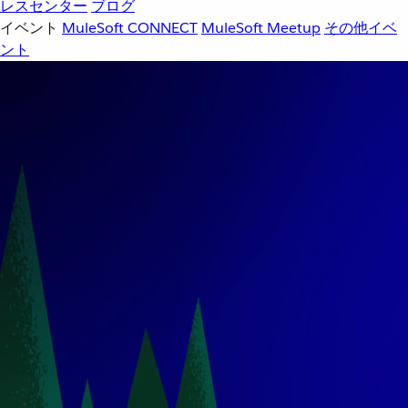
レスセンター
ブログ
イベント
MuleSoft CONNECT
MuleSoft Meetup
その他イベ
ント