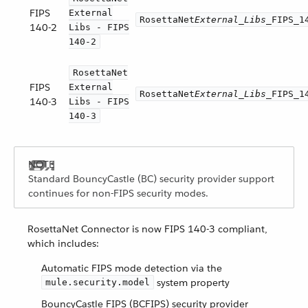
FIPS
External
RosettaNet
External_Libs
_FIPS_1
140-2
Libs - FIPS
140-2
RosettaNet
FIPS
External
RosettaNet
External_Libs
_FIPS_1
140-3
Libs - FIPS
140-3
Standard BouncyCastle (BC) security provider support
continues for non-FIPS security modes.
RosettaNet Connector is now FIPS 140-3 compliant,
which includes:
Automatic FIPS mode detection via the
system property
mule.security.model
BouncyCastle FIPS (BCFIPS) security provider