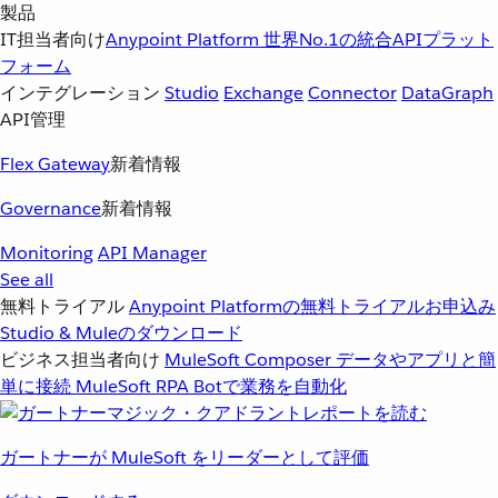
製品
IT担当者向け
Anypoint Platform
世界No.1の統合APIプラット
フォーム
インテグレーション
Studio
Exchange
Connector
DataGraph
API管理
Flex Gateway
新着情報
Governance
新着情報
Monitoring
API Manager
See all
無料トライアル
Anypoint Platformの無料トライアルお申込み
Studio & Muleのダウンロード
ビジネス担当者向け
MuleSoft Composer
データやアプリと簡
単に接続
MuleSoft RPA
Botで業務を自動化
ガートナーが MuleSoft をリーダーとして評価