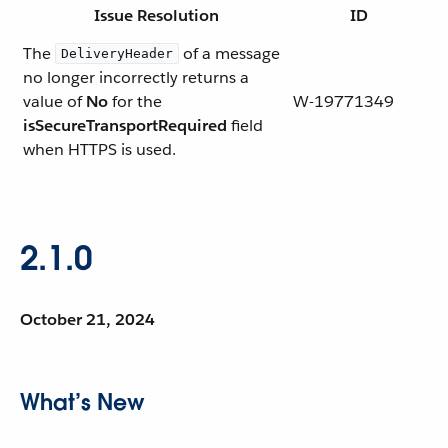
Issue Resolution
ID
The
of a message
DeliveryHeader
no longer incorrectly returns a
value of
No
for the
W-19771349
isSecureTransportRequired
field
when HTTPS is used.
2.1.0
October 21, 2024
What’s New