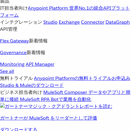
製品
IT担当者向け
Anypoint Platform
世界No.1の統合APIプラット
フォーム
インテグレーション
Studio
Exchange
Connector
DataGraph
API管理
Flex Gateway
新着情報
Governance
新着情報
Monitoring
API Manager
See all
無料トライアル
Anypoint Platformの無料トライアルお申込み
Studio & Muleのダウンロード
ビジネス担当者向け
MuleSoft Composer
データやアプリと簡
単に接続
MuleSoft RPA
Botで業務を自動化
ガートナーが MuleSoft をリーダーとして評価
ダウンロードする