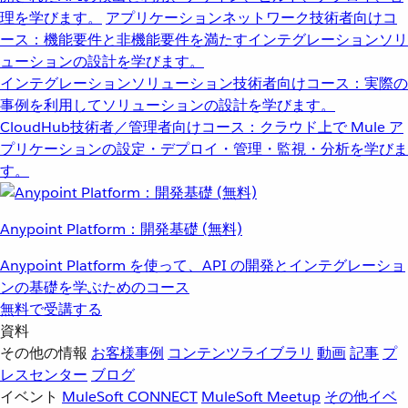
理を学びます。
アプリケーションネットワーク
技術者向けコ
ース：機能要件と非機能要件を満たすインテグレーションソリ
ューションの設計を学びます。
インテグレーションソリューション
技術者向けコース：実際の
事例を利用してソリューションの設計を学びます。
CloudHub
技術者／管理者向けコース：クラウド上で Mule ア
プリケーションの設定・デプロイ・管理・監視・分析を学びま
す。
Anypoint Platform：開発基礎 (無料)
Anypoint Platform を使って、API の開発とインテグレーショ
ンの基礎を学ぶためのコース
無料で受講する
資料
その他の情報
お客様事例
コンテンツライブラリ
動画
記事
プ
レスセンター
ブログ
イベント
MuleSoft CONNECT
MuleSoft Meetup
その他イベ