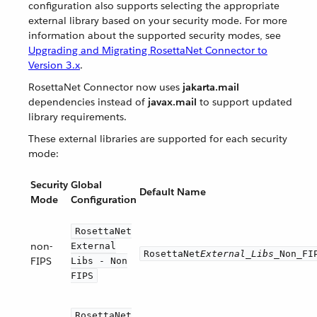
configuration also supports selecting the appropriate
external library based on your security mode. For more
information about the supported security modes, see
Upgrading and Migrating RosettaNet Connector to
Version 3.x
.
RosettaNet Connector now uses
jakarta.mail
dependencies instead of
javax.mail
to support updated
library requirements.
These external libraries are supported for each security
mode:
Security
Global
Default Name
Mode
Configuration
RosettaNet
non-
External
RosettaNet
External_Libs
_Non_FI
FIPS
Libs - Non
FIPS
RosettaNet