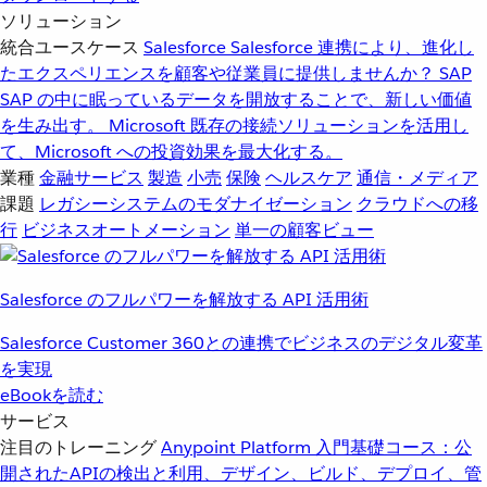
ソリューション
統合ユースケース
Salesforce
Salesforce 連携により、進化し
たエクスペリエンスを顧客や従業員に提供しませんか？
SAP
SAP の中に眠っているデータを開放することで、新しい価値
を生み出す。
Microsoft
既存の接続ソリューションを活用し
て、Microsoft への投資効果を最大化する。
業種
金融サービス
製造
小売
保険
ヘルスケア
通信・メディア
課題
レガシーシステムのモダナイゼーション
クラウドへの移
行
ビジネスオートメーション
単一の顧客ビュー
Salesforce のフルパワーを解放する API 活用術
Salesforce Customer 360との連携でビジネスのデジタル変革
を実現
eBookを読む
サービス
注目のトレーニング
Anypoint Platform 入門
基礎コース：公
開されたAPIの検出と利用、デザイン、ビルド、デプロイ、管