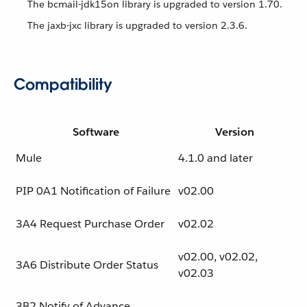
The bcmail-jdk15on library is upgraded to version 1.70.
The jaxb-jxc library is upgraded to version 2.3.6.
Compatibility
Software
Version
Mule
4.1.0 and later
PIP 0A1 Notification of Failure
v02.00
3A4 Request Purchase Order
v02.02
v02.00, v02.02,
3A6 Distribute Order Status
v02.03
3B2 Notify of Advance