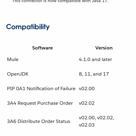
This connector is now compatible with Java 17.
Compatibility
Software
Version
Mule
4.1.0 and later
OpenJDK
8, 11, and 17
PIP 0A1 Notification of Failure
v02.00
3A4 Request Purchase Order
v02.02
v02.00, v02.02,
3A6 Distribute Order Status
v02.03