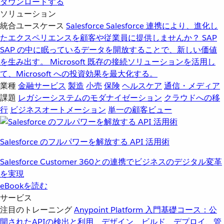
ダウンロードする
ソリューション
統合ユースケース
Salesforce
Salesforce 連携により、進化し
たエクスペリエンスを顧客や従業員に提供しませんか？
SAP
SAP の中に眠っているデータを開放することで、新しい価値
を生み出す。
Microsoft
既存の接続ソリューションを活用し
て、Microsoft への投資効果を最大化する。
業種
金融サービス
製造
小売
保険
ヘルスケア
通信・メディア
課題
レガシーシステムのモダナイゼーション
クラウドへの移
行
ビジネスオートメーション
単一の顧客ビュー
Salesforce のフルパワーを解放する API 活用術
Salesforce Customer 360との連携でビジネスのデジタル変革
を実現
eBookを読む
サービス
注目のトレーニング
Anypoint Platform 入門
基礎コース：公
開されたAPIの検出と利用、デザイン、ビルド、デプロイ、管