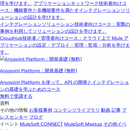
理を学びます。
アプリケーションネットワーク
技術者向けコ
ース：機能要件と非機能要件を満たすインテグレーションソリ
ューションの設計を学びます。
インテグレーションソリューション
技術者向けコース：実際の
事例を利用してソリューションの設計を学びます。
CloudHub
技術者／管理者向けコース：クラウド上で Mule ア
プリケーションの設定・デプロイ・管理・監視・分析を学びま
す。
Anypoint Platform：開発基礎 (無料)
Anypoint Platform を使って、API の開発とインテグレーショ
ンの基礎を学ぶためのコース
無料で受講する
資料
その他の情報
お客様事例
コンテンツライブラリ
動画
記事
プ
レスセンター
ブログ
イベント
MuleSoft CONNECT
MuleSoft Meetup
その他イベ