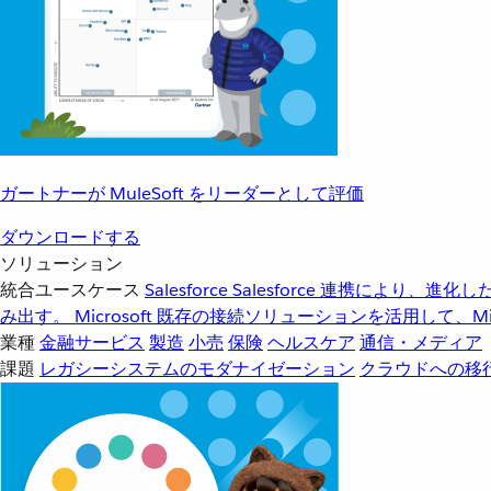
ガートナーが MuleSoft をリーダーとして評価
ダウンロードする
ソリューション
統合ユースケース
Salesforce
Salesforce 連携により、
み出す。
Microsoft
既存の接続ソリューションを活用して、Mic
業種
金融サービス
製造
小売
保険
ヘルスケア
通信・メディア
課題
レガシーシステムのモダナイゼーション
クラウドへの移