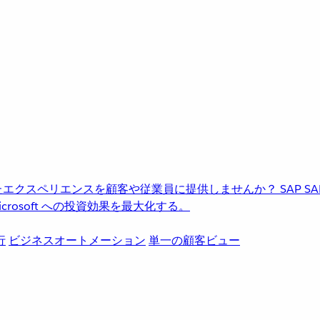
進化したエクスペリエンスを顧客や従業員に提供しませんか？
SAP
S
rosoft への投資効果を最大化する。
行
ビジネスオートメーション
単一の顧客ビュー