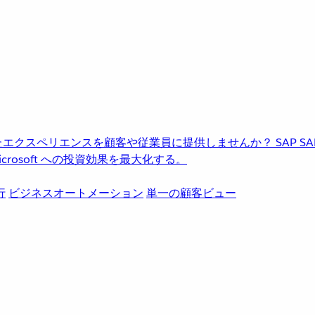
進化したエクスペリエンスを顧客や従業員に提供しませんか？
SAP
S
rosoft への投資効果を最大化する。
行
ビジネスオートメーション
単一の顧客ビュー