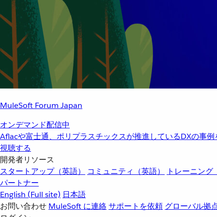
MuleSoft Forum Japan
オンデマンド配信中
Aflacや富士通、ポリプラスチックスが推進しているDXの事
視聴する
開発者リソース
スタートアップ（英語）
コミュニティ（英語）
トレーニング
パートナー
English
(Full site)
日本語
お問い合わせ
MuleSoft に連絡
サポートを依頼
グローバル拠