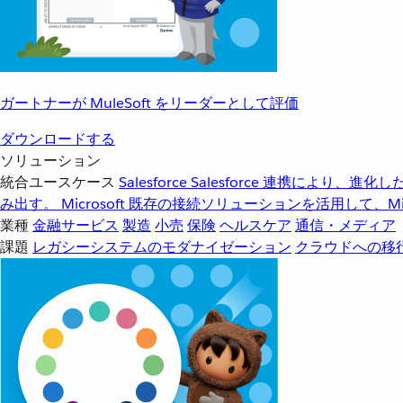
ガートナーが MuleSoft をリーダーとして評価
ダウンロードする
ソリューション
統合ユースケース
Salesforce
Salesforce 連携により、
み出す。
Microsoft
既存の接続ソリューションを活用して、Mic
業種
金融サービス
製造
小売
保険
ヘルスケア
通信・メディア
課題
レガシーシステムのモダナイゼーション
クラウドへの移