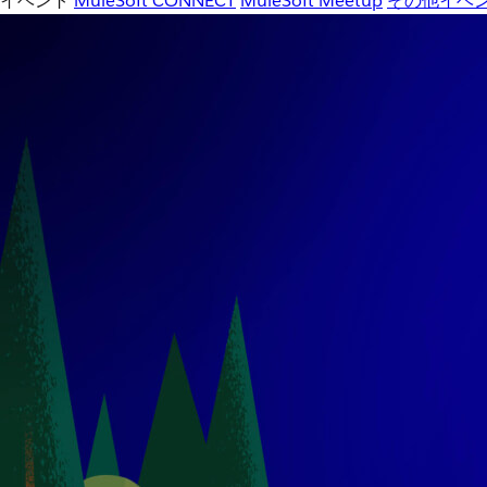
イベント
MuleSoft CONNECT
MuleSoft Meetup
その他イベ