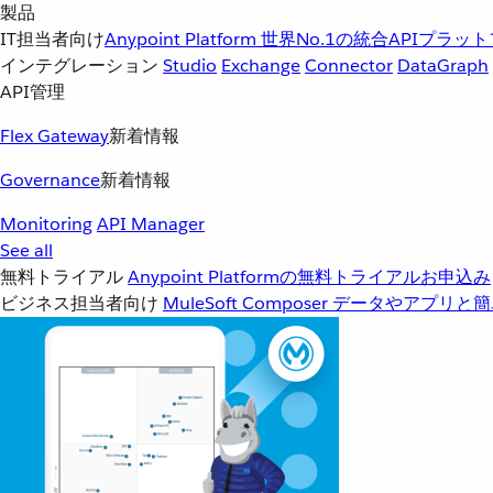
製品
IT担当者向け
Anypoint Platform
世界No.1の統合APIプラッ
インテグレーション
Studio
Exchange
Connector
DataGraph
API管理
Flex Gateway
新着情報
Governance
新着情報
Monitoring
API Manager
See all
無料トライアル
Anypoint Platformの無料トライアルお申込み
ビジネス担当者向け
MuleSoft Composer
データやアプリと簡