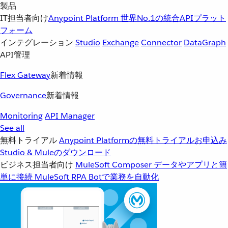
製品
IT担当者向け
Anypoint Platform
世界No.1の統合APIプラット
フォーム
インテグレーション
Studio
Exchange
Connector
DataGraph
API管理
Flex Gateway
新着情報
Governance
新着情報
Monitoring
API Manager
See all
無料トライアル
Anypoint Platformの無料トライアルお申込み
Studio & Muleのダウンロード
ビジネス担当者向け
MuleSoft Composer
データやアプリと簡
単に接続
MuleSoft RPA
Botで業務を自動化