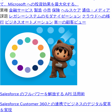
て、Microsoft への投資効果を最大化する。
業種
金融サービス
製造
小売
保険
ヘルスケア
通信・メディア
課題
レガシーシステムのモダナイゼーション
クラウドへの移
行
ビジネスオートメーション
単一の顧客ビュー
Salesforce のフルパワーを解放する API 活用術
Salesforce Customer 360との連携でビジネスのデジタル変革
を実現