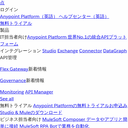
点
ログイン
Anypoint Platform（英語）
ヘルプセンター（英語）
無料トライアル
製品
IT担当者向け
Anypoint Platform
世界No.1の統合APIプラット
フォーム
インテグレーション
Studio
Exchange
Connector
DataGraph
API管理
Flex Gateway
新着情報
Governance
新着情報
Monitoring
API Manager
See all
無料トライアル
Anypoint Platformの無料トライアルお申込み
Studio & Muleのダウンロード
ビジネス担当者向け
MuleSoft Composer
データやアプリと簡
単に接続
MuleSoft RPA
Botで業務を自動化