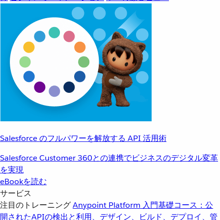
Salesforce のフルパワーを解放する API 活用術
Salesforce Customer 360との連携でビジネスのデジタル変革
を実現
eBookを読む
サービス
注目のトレーニング
Anypoint Platform 入門
基礎コース：公
開されたAPIの検出と利用、デザイン、ビルド、デプロイ、管