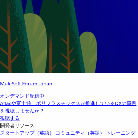
MuleSoft Forum Japan
オンデマンド配信中
Aflacや富士通、ポリプラスチックスが推進しているDXの事例
を視聴しませんか？
視聴する
開発者リソース
スタートアップ（英語）
コミュニティ（英語）
トレーニング