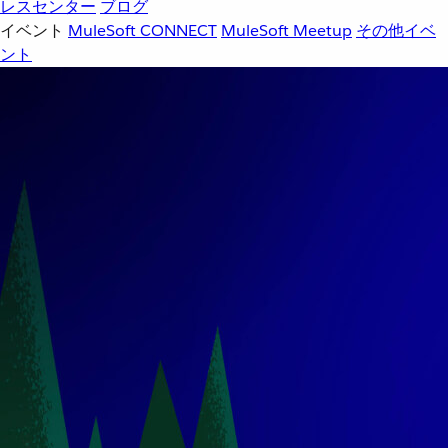
レスセンター
ブログ
イベント
MuleSoft CONNECT
MuleSoft Meetup
その他イベ
ント