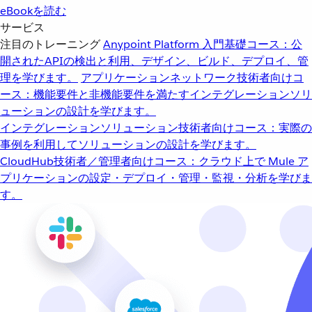
eBookを読む
サービス
注目のトレーニング
Anypoint Platform 入門
基礎コース：公
開されたAPIの検出と利用、デザイン、ビルド、デプロイ、管
理を学びます。
アプリケーションネットワーク
技術者向けコ
ース：機能要件と非機能要件を満たすインテグレーションソリ
ューションの設計を学びます。
インテグレーションソリューション
技術者向けコース：実際の
事例を利用してソリューションの設計を学びます。
CloudHub
技術者／管理者向けコース：クラウド上で Mule ア
プリケーションの設定・デプロイ・管理・監視・分析を学びま
す。