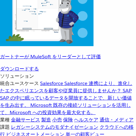
ガートナーが MuleSoft をリーダーとして評価
ダウンロードする
ソリューション
統合ユースケース
Salesforce
Salesforce 連携により、進化し
たエクスペリエンスを顧客や従業員に提供しませんか？
SAP
SAP の中に眠っているデータを開放することで、新しい価値
を生み出す。
Microsoft
既存の接続ソリューションを活用し
て、Microsoft への投資効果を最大化する。
業種
金融サービス
製造
小売
保険
ヘルスケア
通信・メディア
課題
レガシーシステムのモダナイゼーション
クラウドへの移
行
ビジネスオートメーション
単一の顧客ビュー