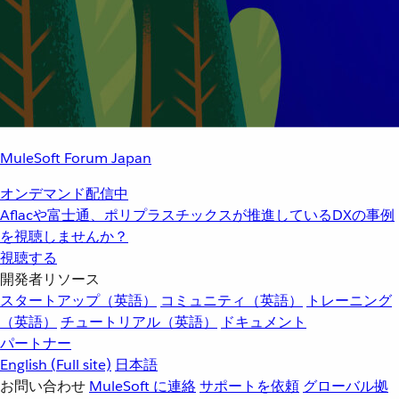
MuleSoft Forum Japan
オンデマンド配信中
Aflacや富士通、ポリプラスチックスが推進しているDXの事例
を視聴しませんか？
視聴する
開発者リソース
スタートアップ（英語）
コミュニティ（英語）
トレーニング
（英語）
チュートリアル（英語）
ドキュメント
パートナー
English
(Full site)
日本語
お問い合わせ
MuleSoft に連絡
サポートを依頼
グローバル拠