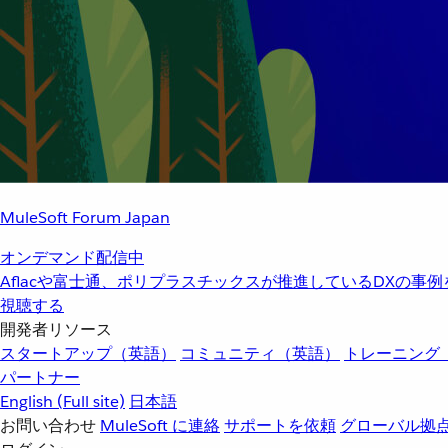
MuleSoft Forum Japan
オンデマンド配信中
Aflacや富士通、ポリプラスチックスが推進しているDXの事
視聴する
開発者リソース
スタートアップ（英語）
コミュニティ（英語）
トレーニング
パートナー
English
(Full site)
日本語
お問い合わせ
MuleSoft に連絡
サポートを依頼
グローバル拠