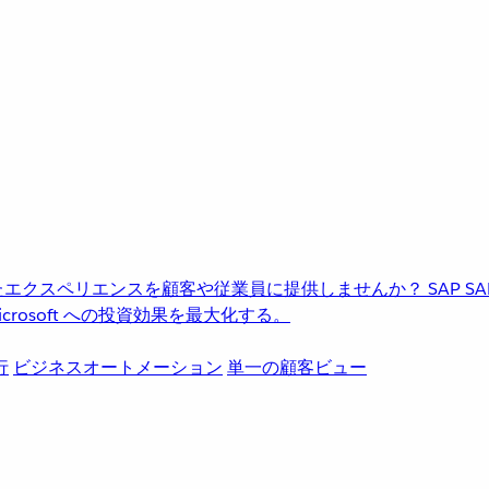
進化したエクスペリエンスを顧客や従業員に提供しませんか？
SAP
S
rosoft への投資効果を最大化する。
行
ビジネスオートメーション
単一の顧客ビュー