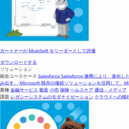
ガートナーが MuleSoft をリーダーとして評価
ダウンロードする
ソリューション
統合ユースケース
Salesforce
Salesforce 連携により、
み出す。
Microsoft
既存の接続ソリューションを活用して、Mic
業種
金融サービス
製造
小売
保険
ヘルスケア
通信・メディア
課題
レガシーシステムのモダナイゼーション
クラウドへの移