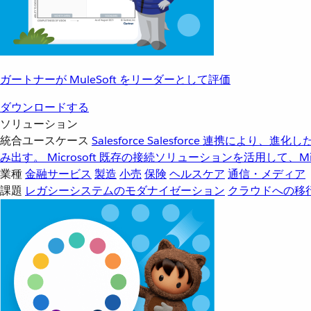
ガートナーが MuleSoft をリーダーとして評価
ダウンロードする
ソリューション
統合ユースケース
Salesforce
Salesforce 連携により、
み出す。
Microsoft
既存の接続ソリューションを活用して、Mic
業種
金融サービス
製造
小売
保険
ヘルスケア
通信・メディア
課題
レガシーシステムのモダナイゼーション
クラウドへの移