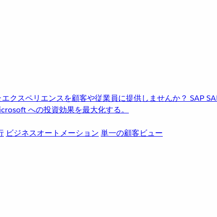
進化したエクスペリエンスを顧客や従業員に提供しませんか？
SAP
S
rosoft への投資効果を最大化する。
行
ビジネスオートメーション
単一の顧客ビュー