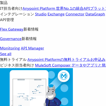
製品
IT担当者向け
Anypoint Platform
世界No.1の統合APIプラッ
インテグレーション
Studio
Exchange
Connector
DataGraph
API管理
Flex Gateway
新着情報
Governance
新着情報
Monitoring
API Manager
See all
無料トライアル
Anypoint Platformの無料トライアルお申込み
ビジネス担当者向け
MuleSoft Composer
データやアプリと簡