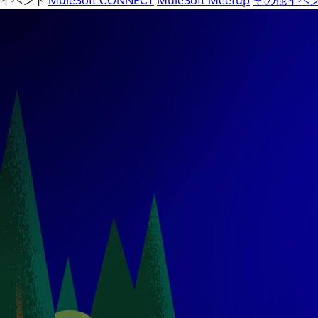
イベント
MuleSoft CONNECT
MuleSoft Meetup
その他イベ