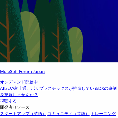
MuleSoft Forum Japan
オンデマンド配信中
Aflacや富士通、ポリプラスチックスが推進しているDXの事例
を視聴しませんか？
視聴する
開発者リソース
スタートアップ（英語）
コミュニティ（英語）
トレーニング