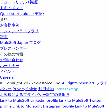
チュートリアル (英語)
ドキュメント
Quick start guides (英語)
資料
お客様事例
コンテンツライブラリ
記事
MuleSoft Japan ブログ
プレスセンター
その他の情報
お問い合わせ
パートナー
イベント
Careers
© Copyright 2025
Salesforce, Inc.
All rights reserved.
プライ
バシー
Privacy Shield
利用規約
Cookies Settings
お客様によるプライバシー設定の選択肢
Link to MuleSoft Linkedin profile
Link to MuleSoft Twitter
profile
Link to MuleSoft Instagram profile
Link to MuleSoft