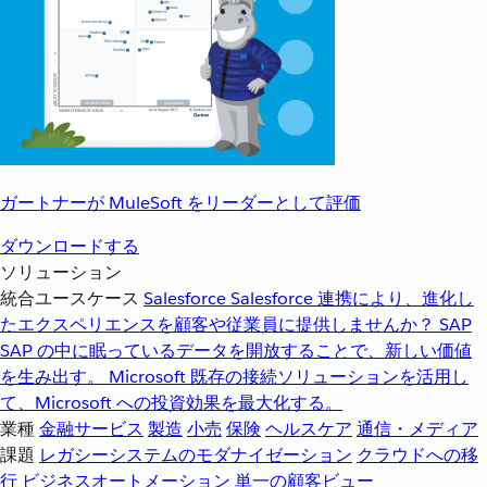
ガートナーが MuleSoft をリーダーとして評価
ダウンロードする
ソリューション
統合ユースケース
Salesforce
Salesforce 連携により、進化し
たエクスペリエンスを顧客や従業員に提供しませんか？
SAP
SAP の中に眠っているデータを開放することで、新しい価値
を生み出す。
Microsoft
既存の接続ソリューションを活用し
て、Microsoft への投資効果を最大化する。
業種
金融サービス
製造
小売
保険
ヘルスケア
通信・メディア
課題
レガシーシステムのモダナイゼーション
クラウドへの移
行
ビジネスオートメーション
単一の顧客ビュー