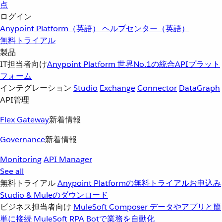
点
ログイン
Anypoint Platform（英語）
ヘルプセンター（英語）
無料トライアル
製品
IT担当者向け
Anypoint Platform
世界No.1の統合APIプラット
フォーム
インテグレーション
Studio
Exchange
Connector
DataGraph
API管理
Flex Gateway
新着情報
Governance
新着情報
Monitoring
API Manager
See all
無料トライアル
Anypoint Platformの無料トライアルお申込み
Studio & Muleのダウンロード
ビジネス担当者向け
MuleSoft Composer
データやアプリと簡
単に接続
MuleSoft RPA
Botで業務を自動化