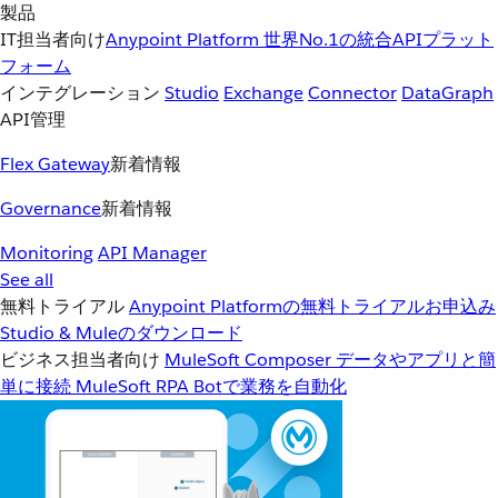
製品
IT担当者向け
Anypoint Platform
世界No.1の統合APIプラット
フォーム
インテグレーション
Studio
Exchange
Connector
DataGraph
API管理
Flex Gateway
新着情報
Governance
新着情報
Monitoring
API Manager
See all
無料トライアル
Anypoint Platformの無料トライアルお申込み
Studio & Muleのダウンロード
ビジネス担当者向け
MuleSoft Composer
データやアプリと簡
単に接続
MuleSoft RPA
Botで業務を自動化