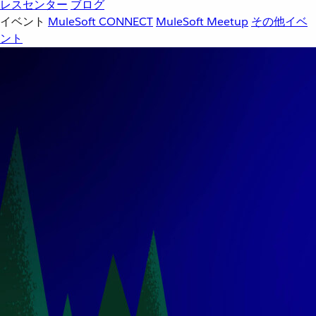
レスセンター
ブログ
イベント
MuleSoft CONNECT
MuleSoft Meetup
その他イベ
ント