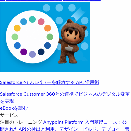
Salesforce のフルパワーを解放する API 活用術
Salesforce Customer 360との連携でビジネスのデジタル変革
を実現
eBookを読む
サービス
注目のトレーニング
Anypoint Platform 入門
基礎コース：公
開されたAPIの検出と利用、デザイン、ビルド、デプロイ、管