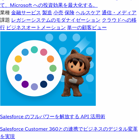
て、Microsoft への投資効果を最大化する。
業種
金融サービス
製造
小売
保険
ヘルスケア
通信・メディア
課題
レガシーシステムのモダナイゼーション
クラウドへの移
行
ビジネスオートメーション
単一の顧客ビュー
Salesforce のフルパワーを解放する API 活用術
Salesforce Customer 360との連携でビジネスのデジタル変革
を実現