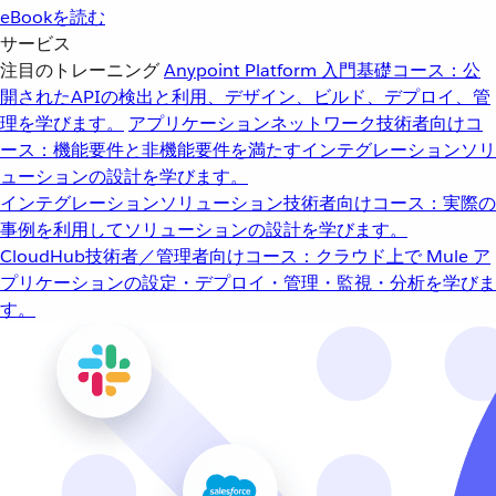
eBookを読む
サービス
注目のトレーニング
Anypoint Platform 入門
基礎コース：公
開されたAPIの検出と利用、デザイン、ビルド、デプロイ、管
理を学びます。
アプリケーションネットワーク
技術者向けコ
ース：機能要件と非機能要件を満たすインテグレーションソリ
ューションの設計を学びます。
インテグレーションソリューション
技術者向けコース：実際の
事例を利用してソリューションの設計を学びます。
CloudHub
技術者／管理者向けコース：クラウド上で Mule ア
プリケーションの設定・デプロイ・管理・監視・分析を学びま
す。