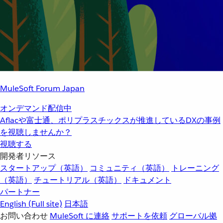
MuleSoft Forum Japan
オンデマンド配信中
Aflacや富士通、ポリプラスチックスが推進しているDXの事例
を視聴しませんか？
視聴する
開発者リソース
スタートアップ（英語）
コミュニティ（英語）
トレーニング
（英語）
チュートリアル（英語）
ドキュメント
パートナー
English
(Full site)
日本語
お問い合わせ
MuleSoft に連絡
サポートを依頼
グローバル拠