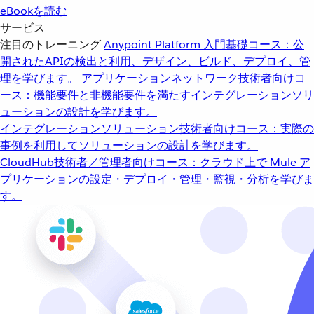
eBookを読む
サービス
注目のトレーニング
Anypoint Platform 入門
基礎コース：公
開されたAPIの検出と利用、デザイン、ビルド、デプロイ、管
理を学びます。
アプリケーションネットワーク
技術者向けコ
ース：機能要件と非機能要件を満たすインテグレーションソリ
ューションの設計を学びます。
インテグレーションソリューション
技術者向けコース：実際の
事例を利用してソリューションの設計を学びます。
CloudHub
技術者／管理者向けコース：クラウド上で Mule ア
プリケーションの設定・デプロイ・管理・監視・分析を学びま
す。