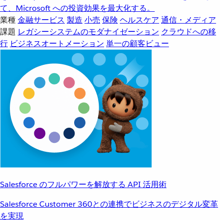
て、Microsoft への投資効果を最大化する。
業種
金融サービス
製造
小売
保険
ヘルスケア
通信・メディア
課題
レガシーシステムのモダナイゼーション
クラウドへの移
行
ビジネスオートメーション
単一の顧客ビュー
Salesforce のフルパワーを解放する API 活用術
Salesforce Customer 360との連携でビジネスのデジタル変革
を実現