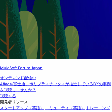
MuleSoft Forum Japan
オンデマンド配信中
Aflacや富士通、ポリプラスチックスが推進しているDXの事例
を視聴しませんか？
視聴する
開発者リソース
スタートアップ（英語）
コミュニティ（英語）
トレーニング