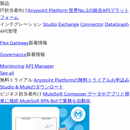
製品
IT担当者向け
Anypoint Platform
世界No.1の統合APIプラット
フォーム
インテグレーション
Studio
Exchange
Connector
DataGraph
API管理
Flex Gateway
新着情報
Governance
新着情報
Monitoring
API Manager
See all
無料トライアル
Anypoint Platformの無料トライアルお申込み
Studio & Muleのダウンロード
ビジネス担当者向け
MuleSoft Composer
データやアプリと簡
単に接続
MuleSoft RPA
Botで業務を自動化