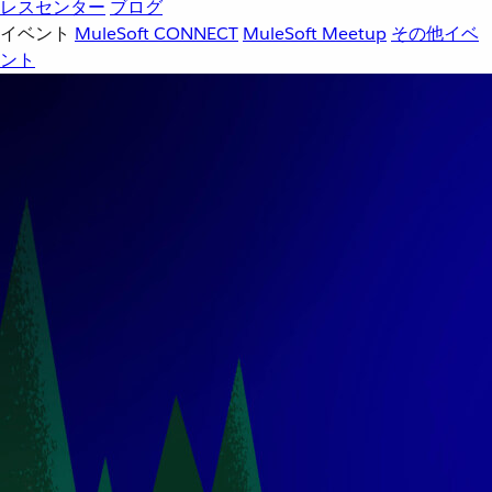
レスセンター
ブログ
イベント
MuleSoft CONNECT
MuleSoft Meetup
その他イベ
ント