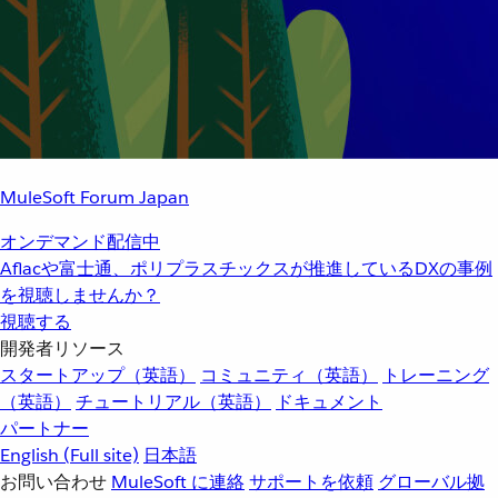
MuleSoft Forum Japan
オンデマンド配信中
Aflacや富士通、ポリプラスチックスが推進しているDXの事例
を視聴しませんか？
視聴する
開発者リソース
スタートアップ（英語）
コミュニティ（英語）
トレーニング
（英語）
チュートリアル（英語）
ドキュメント
パートナー
English
(Full site)
日本語
お問い合わせ
MuleSoft に連絡
サポートを依頼
グローバル拠