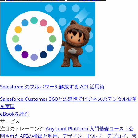
Salesforce のフルパワーを解放する API 活用術
Salesforce Customer 360との連携でビジネスのデジタル変革
を実現
eBookを読む
サービス
注目のトレーニング
Anypoint Platform 入門
基礎コース：公
開されたAPIの検出と利用、デザイン、ビルド、デプロイ、管