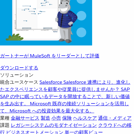
ガートナーが MuleSoft をリーダーとして評価
ダウンロードする
ソリューション
統合ユースケース
Salesforce
Salesforce 連携により、進化し
たエクスペリエンスを顧客や従業員に提供しませんか？
SAP
SAP の中に眠っているデータを開放することで、新しい価値
を生み出す。
Microsoft
既存の接続ソリューションを活用し
て、Microsoft への投資効果を最大化する。
業種
金融サービス
製造
小売
保険
ヘルスケア
通信・メディア
課題
レガシーシステムのモダナイゼーション
クラウドへの移
行
ビジネスオートメーション
単一の顧客ビュー