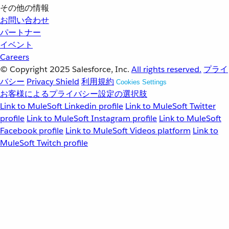
その他の情報
お問い合わせ
パートナー
イベント
Careers
© Copyright 2025
Salesforce, Inc.
All rights reserved.
プライ
バシー
Privacy Shield
利用規約
Cookies Settings
お客様によるプライバシー設定の選択肢
Link to MuleSoft Linkedin profile
Link to MuleSoft Twitter
profile
Link to MuleSoft Instagram profile
Link to MuleSoft
Facebook profile
Link to MuleSoft Videos platform
Link to
MuleSoft Twitch profile