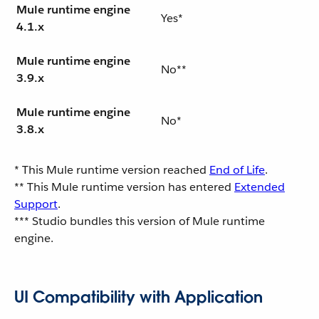
Mule runtime engine
Yes*
4.1.x
Mule runtime engine
No**
3.9.x
Mule runtime engine
No*
3.8.x
* This Mule runtime version reached
End of Life
.
** This Mule runtime version has entered
Extended
Support
.
*** Studio bundles this version of Mule runtime
engine.
UI Compatibility with Application