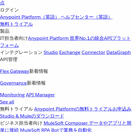
点
ログイン
Anypoint Platform（英語）
ヘルプセンター（英語）
無料トライアル
製品
IT担当者向け
Anypoint Platform
世界No.1の統合APIプラット
フォーム
インテグレーション
Studio
Exchange
Connector
DataGraph
API管理
Flex Gateway
新着情報
Governance
新着情報
Monitoring
API Manager
See all
無料トライアル
Anypoint Platformの無料トライアルお申込み
Studio & Muleのダウンロード
ビジネス担当者向け
MuleSoft Composer
データやアプリと簡
単に接続
MuleSoft RPA
Botで業務を自動化