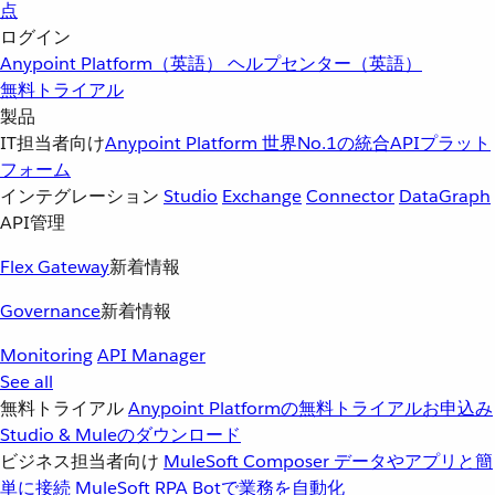
点
ログイン
Anypoint Platform（英語）
ヘルプセンター（英語）
無料トライアル
製品
IT担当者向け
Anypoint Platform
世界No.1の統合APIプラット
フォーム
インテグレーション
Studio
Exchange
Connector
DataGraph
API管理
Flex Gateway
新着情報
Governance
新着情報
Monitoring
API Manager
See all
無料トライアル
Anypoint Platformの無料トライアルお申込み
Studio & Muleのダウンロード
ビジネス担当者向け
MuleSoft Composer
データやアプリと簡
単に接続
MuleSoft RPA
Botで業務を自動化