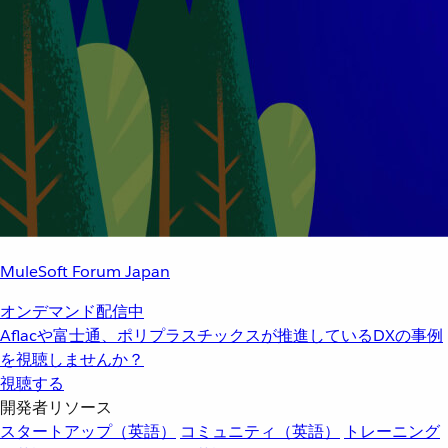
MuleSoft Forum Japan
オンデマンド配信中
Aflacや富士通、ポリプラスチックスが推進しているDXの事例
を視聴しませんか？
視聴する
開発者リソース
スタートアップ（英語）
コミュニティ（英語）
トレーニング