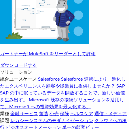
ガートナーが MuleSoft をリーダーとして評価
ダウンロードする
ソリューション
統合ユースケース
Salesforce
Salesforce 連携により、進化し
たエクスペリエンスを顧客や従業員に提供しませんか？
SAP
SAP の中に眠っているデータを開放することで、新しい価値
を生み出す。
Microsoft
既存の接続ソリューションを活用し
て、Microsoft への投資効果を最大化する。
業種
金融サービス
製造
小売
保険
ヘルスケア
通信・メディア
課題
レガシーシステムのモダナイゼーション
クラウドへの移
行
ビジネスオートメーション
単一の顧客ビュー