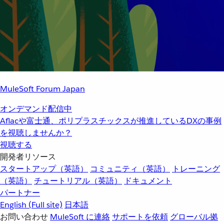
MuleSoft Forum Japan
オンデマンド配信中
Aflacや富士通、ポリプラスチックスが推進しているDXの事例
を視聴しませんか？
視聴する
開発者リソース
スタートアップ（英語）
コミュニティ（英語）
トレーニング
（英語）
チュートリアル（英語）
ドキュメント
パートナー
English
(Full site)
日本語
お問い合わせ
MuleSoft に連絡
サポートを依頼
グローバル拠