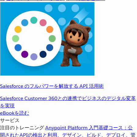
Salesforce のフルパワーを解放する API 活用術
Salesforce Customer 360との連携でビジネスのデジタル変革
を実現
eBookを読む
サービス
注目のトレーニング
Anypoint Platform 入門
基礎コース：公
開されたAPIの検出と利用、デザイン、ビルド、デプロイ、管