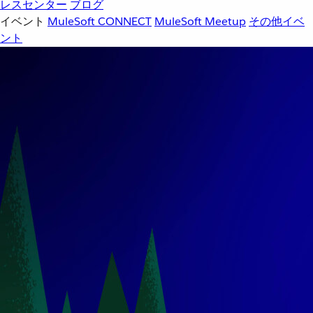
レスセンター
ブログ
イベント
MuleSoft CONNECT
MuleSoft Meetup
その他イベ
ント