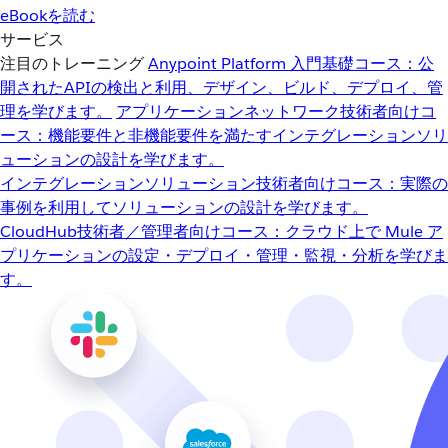
eBookを読む
サービス
注目のトレーニング
Anypoint Platform 入門
基礎コース：公
開されたAPIの検出と利用、デザイン、ビルド、デプロイ、管
理を学びます。
アプリケーションネットワーク
技術者向けコ
ース：機能要件と非機能要件を満たすインテグレーションソリ
ューションの設計を学びます。
インテグレーションソリューション
技術者向けコース：実際の
事例を利用してソリューションの設計を学びます。
CloudHub
技術者／管理者向けコース：クラウド上で Mule ア
プリケーションの設定・デプロイ・管理・監視・分析を学びま
す。