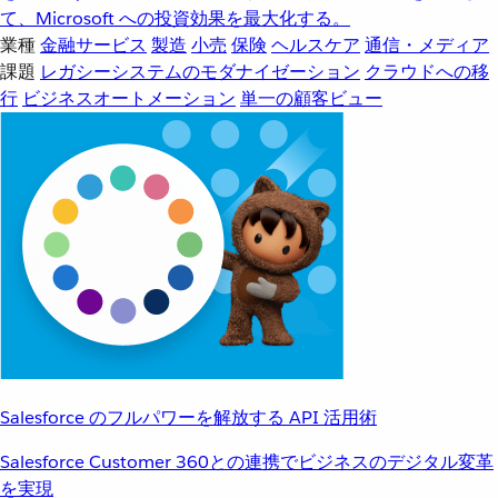
て、Microsoft への投資効果を最大化する。
業種
金融サービス
製造
小売
保険
ヘルスケア
通信・メディア
課題
レガシーシステムのモダナイゼーション
クラウドへの移
行
ビジネスオートメーション
単一の顧客ビュー
Salesforce のフルパワーを解放する API 活用術
Salesforce Customer 360との連携でビジネスのデジタル変革
を実現