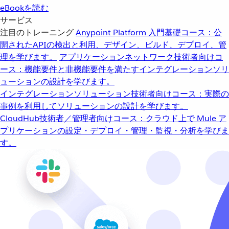
eBookを読む
サービス
注目のトレーニング
Anypoint Platform 入門
基礎コース：公
開されたAPIの検出と利用、デザイン、ビルド、デプロイ、管
理を学びます。
アプリケーションネットワーク
技術者向けコ
ース：機能要件と非機能要件を満たすインテグレーションソリ
ューションの設計を学びます。
インテグレーションソリューション
技術者向けコース：実際の
事例を利用してソリューションの設計を学びます。
CloudHub
技術者／管理者向けコース：クラウド上で Mule ア
プリケーションの設定・デプロイ・管理・監視・分析を学びま
す。