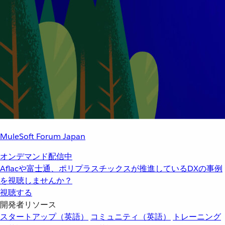
MuleSoft Forum Japan
オンデマンド配信中
Aflacや富士通、ポリプラスチックスが推進しているDXの事例
を視聴しませんか？
視聴する
開発者リソース
スタートアップ（英語）
コミュニティ（英語）
トレーニング