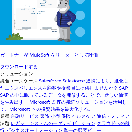
ガートナーが MuleSoft をリーダーとして評価
ダウンロードする
ソリューション
統合ユースケース
Salesforce
Salesforce 連携により、進化し
たエクスペリエンスを顧客や従業員に提供しませんか？
SAP
SAP の中に眠っているデータを開放することで、新しい価値
を生み出す。
Microsoft
既存の接続ソリューションを活用し
て、Microsoft への投資効果を最大化する。
業種
金融サービス
製造
小売
保険
ヘルスケア
通信・メディア
課題
レガシーシステムのモダナイゼーション
クラウドへの移
行
ビジネスオートメーション
単一の顧客ビュー