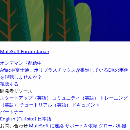
MuleSoft Forum Japan
オンデマンド配信中
Aflacや富士通、ポリプラスチックスが推進しているDXの事例
を視聴しませんか？
視聴する
開発者リソース
スタートアップ（英語）
コミュニティ（英語）
トレーニング
（英語）
チュートリアル（英語）
ドキュメント
パートナー
English
(Full site)
日本語
お問い合わせ
MuleSoft に連絡
サポートを依頼
グローバル拠