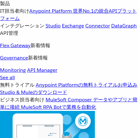
製品
IT担当者向け
Anypoint Platform
世界No.1の統合APIプラット
フォーム
インテグレーション
Studio
Exchange
Connector
DataGraph
API管理
Flex Gateway
新着情報
Governance
新着情報
Monitoring
API Manager
See all
無料トライアル
Anypoint Platformの無料トライアルお申込み
Studio & Muleのダウンロード
ビジネス担当者向け
MuleSoft Composer
データやアプリと簡
単に接続
MuleSoft RPA
Botで業務を自動化