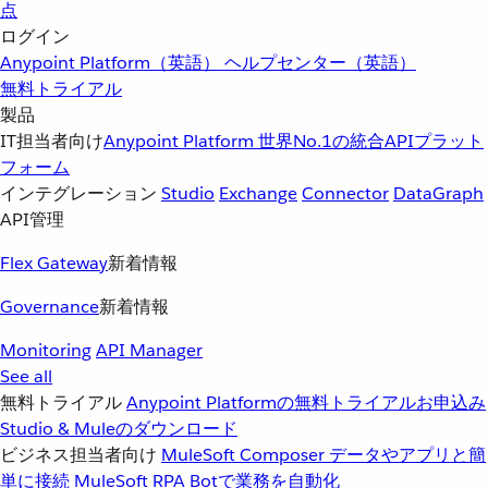
点
ログイン
Anypoint Platform（英語）
ヘルプセンター（英語）
無料トライアル
製品
IT担当者向け
Anypoint Platform
世界No.1の統合APIプラット
フォーム
インテグレーション
Studio
Exchange
Connector
DataGraph
API管理
Flex Gateway
新着情報
Governance
新着情報
Monitoring
API Manager
See all
無料トライアル
Anypoint Platformの無料トライアルお申込み
Studio & Muleのダウンロード
ビジネス担当者向け
MuleSoft Composer
データやアプリと簡
単に接続
MuleSoft RPA
Botで業務を自動化