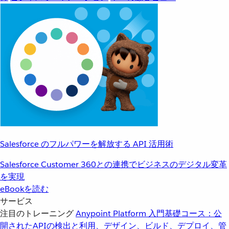
Salesforce のフルパワーを解放する API 活用術
Salesforce Customer 360との連携でビジネスのデジタル変革
を実現
eBookを読む
サービス
注目のトレーニング
Anypoint Platform 入門
基礎コース：公
開されたAPIの検出と利用、デザイン、ビルド、デプロイ、管