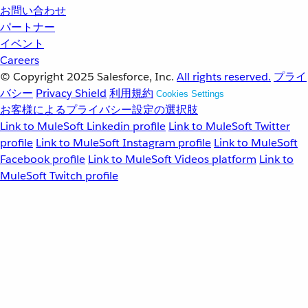
お問い合わせ
パートナー
イベント
Careers
© Copyright 2025
Salesforce, Inc.
All rights reserved.
プライ
バシー
Privacy Shield
利用規約
Cookies Settings
お客様によるプライバシー設定の選択肢
Link to MuleSoft Linkedin profile
Link to MuleSoft Twitter
profile
Link to MuleSoft Instagram profile
Link to MuleSoft
Facebook profile
Link to MuleSoft Videos platform
Link to
MuleSoft Twitch profile