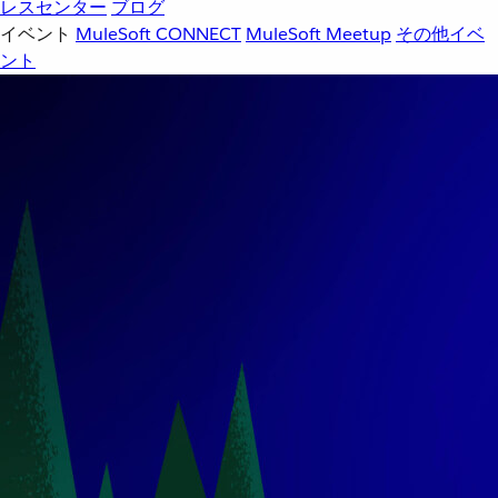
レスセンター
ブログ
イベント
MuleSoft CONNECT
MuleSoft Meetup
その他イベ
ント