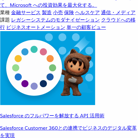
て、Microsoft への投資効果を最大化する。
業種
金融サービス
製造
小売
保険
ヘルスケア
通信・メディア
課題
レガシーシステムのモダナイゼーション
クラウドへの移
行
ビジネスオートメーション
単一の顧客ビュー
Salesforce のフルパワーを解放する API 活用術
Salesforce Customer 360との連携でビジネスのデジタル変革
を実現