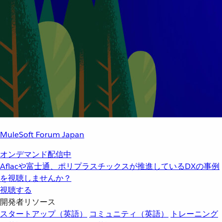
MuleSoft Forum Japan
オンデマンド配信中
Aflacや富士通、ポリプラスチックスが推進しているDXの事例
を視聴しませんか？
視聴する
開発者リソース
スタートアップ（英語）
コミュニティ（英語）
トレーニング