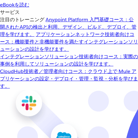
eBookを読む
サービス
注目のトレーニング
Anypoint Platform 入門
基礎コース：公
開されたAPIの検出と利用、デザイン、ビルド、デプロイ、管
理を学びます。
アプリケーションネットワーク
技術者向けコ
ース：機能要件と非機能要件を満たすインテグレーションソリ
ューションの設計を学びます。
インテグレーションソリューション
技術者向けコース：実際の
事例を利用してソリューションの設計を学びます。
CloudHub
技術者／管理者向けコース：クラウド上で Mule ア
プリケーションの設定・デプロイ・管理・監視・分析を学びま
す。