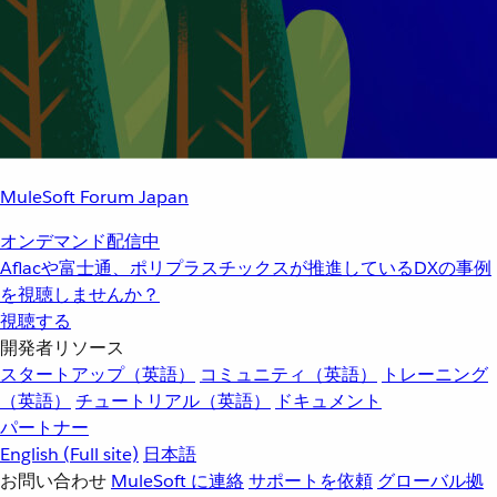
MuleSoft Forum Japan
オンデマンド配信中
Aflacや富士通、ポリプラスチックスが推進しているDXの事例
を視聴しませんか？
視聴する
開発者リソース
スタートアップ（英語）
コミュニティ（英語）
トレーニング
（英語）
チュートリアル（英語）
ドキュメント
パートナー
English
(Full site)
日本語
お問い合わせ
MuleSoft に連絡
サポートを依頼
グローバル拠