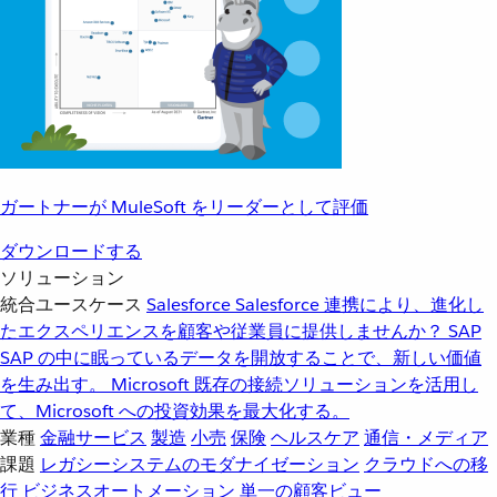
ガートナーが MuleSoft をリーダーとして評価
ダウンロードする
ソリューション
統合ユースケース
Salesforce
Salesforce 連携により、進化し
たエクスペリエンスを顧客や従業員に提供しませんか？
SAP
SAP の中に眠っているデータを開放することで、新しい価値
を生み出す。
Microsoft
既存の接続ソリューションを活用し
て、Microsoft への投資効果を最大化する。
業種
金融サービス
製造
小売
保険
ヘルスケア
通信・メディア
課題
レガシーシステムのモダナイゼーション
クラウドへの移
行
ビジネスオートメーション
単一の顧客ビュー