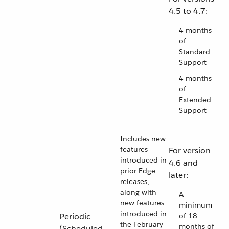
4.5 to 4.7:
4 months
of
Standard
Support
4 months
of
Extended
Support
Includes new
features
For version
introduced in
4.6 and
prior Edge
later:
releases,
along with
A
new features
minimum
introduced in
Periodic
of 18
the February
months of
(Scheduled