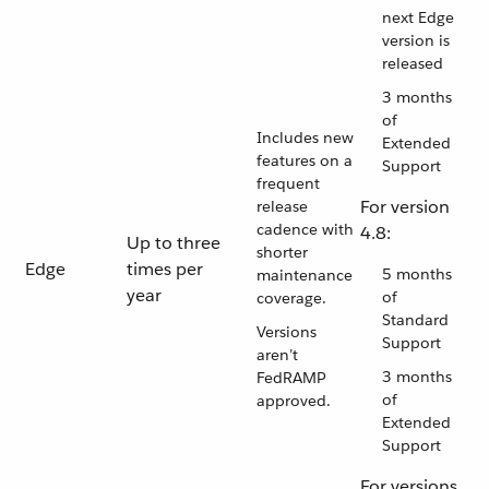
next Edge
version is
released
3 months
of
Includes new
Extended
features on a
Support
frequent
For version
release
cadence with
4.8:
Up to three
shorter
Edge
times per
5 months
maintenance
year
of
coverage.
Standard
Versions
Support
aren’t
3 months
FedRAMP
of
approved.
Extended
Support
For versions