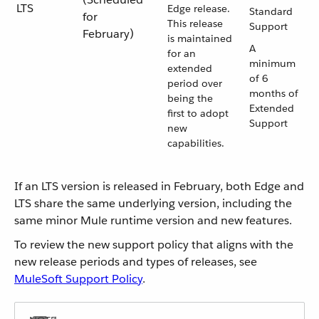
LTS
Edge release.
Standard
for
This release
Support
February)
is maintained
A
for an
minimum
extended
of 6
period over
months of
being the
Extended
first to adopt
Support
new
capabilities.
If an LTS version is released in February, both Edge and
LTS share the same underlying version, including the
same minor Mule runtime version and new features.
To review the new support policy that aligns with the
new release periods and types of releases, see
MuleSoft Support Policy
.