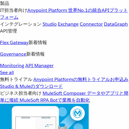
製品
IT担当者向け
Anypoint Platform
世界No.1の統合APIプラット
フォーム
インテグレーション
Studio
Exchange
Connector
DataGraph
API管理
Flex Gateway
新着情報
Governance
新着情報
Monitoring
API Manager
See all
無料トライアル
Anypoint Platformの無料トライアルお申込み
Studio & Muleのダウンロード
ビジネス担当者向け
MuleSoft Composer
データやアプリと簡
単に接続
MuleSoft RPA
Botで業務を自動化