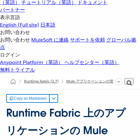
（英語）
チュートリアル（英語）
ドキュメント
パートナー
表示言語
English
(Full site)
日本語
お問い合わせ
お問い合わせ
MuleSoft に連絡
サポートを依頼
グローバル拠
点
ログイン
Anypoint Platform（英語）
ヘルプセンター（英語）
無料トライアル
Runtime Fabric
(2.7)
Mule アプリケーションの管理
Mule 
Copy as Markdown
Runtime Fabric 上のアプ
リケーションの Mule