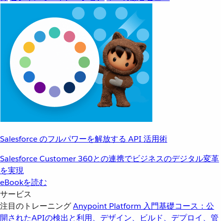
Salesforce のフルパワーを解放する API 活用術
Salesforce Customer 360との連携でビジネスのデジタル変革
を実現
eBookを読む
サービス
注目のトレーニング
Anypoint Platform 入門
基礎コース：公
開されたAPIの検出と利用、デザイン、ビルド、デプロイ、管