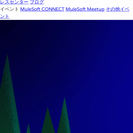
レスセンター
ブログ
イベント
MuleSoft CONNECT
MuleSoft Meetup
その他イベ
ント