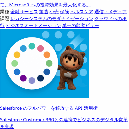
て、Microsoft への投資効果を最大化する。
業種
金融サービス
製造
小売
保険
ヘルスケア
通信・メディア
課題
レガシーシステムのモダナイゼーション
クラウドへの移
行
ビジネスオートメーション
単一の顧客ビュー
Salesforce のフルパワーを解放する API 活用術
Salesforce Customer 360との連携でビジネスのデジタル変革
を実現