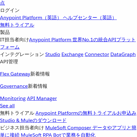
点
ログイン
Anypoint Platform（英語）
ヘルプセンター（英語）
無料トライアル
製品
IT担当者向け
Anypoint Platform
世界No.1の統合APIプラット
フォーム
インテグレーション
Studio
Exchange
Connector
DataGraph
API管理
Flex Gateway
新着情報
Governance
新着情報
Monitoring
API Manager
See all
無料トライアル
Anypoint Platformの無料トライアルお申込み
Studio & Muleのダウンロード
ビジネス担当者向け
MuleSoft Composer
データやアプリと簡
単に接続
MuleSoft RPA
Botで業務を自動化