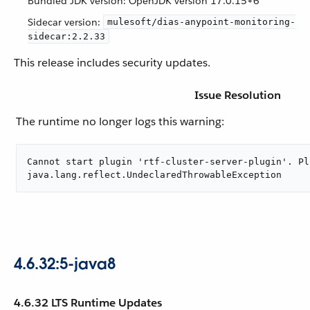
Bundled JDK version: OpenJDK version 17.0.15+6
Sidecar version:
mulesoft/dias-anypoint-monitoring-
sidecar:2.2.33
This release includes security updates.
Issue Resolution
The runtime no longer logs this warning:
Cannot start plugin 'rtf-cluster-server-plugin'. Pl
java.lang.reflect.UndeclaredThrowableException
4.6.32:5-java8
4.6.32 LTS Runtime Updates