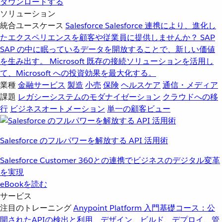
ダウンロードする
ソリューション
統合ユースケース
Salesforce
Salesforce 連携により、進化し
たエクスペリエンスを顧客や従業員に提供しませんか？
SAP
SAP の中に眠っているデータを開放することで、新しい価値
を生み出す。
Microsoft
既存の接続ソリューションを活用し
て、Microsoft への投資効果を最大化する。
業種
金融サービス
製造
小売
保険
ヘルスケア
通信・メディア
課題
レガシーシステムのモダナイゼーション
クラウドへの移
行
ビジネスオートメーション
単一の顧客ビュー
Salesforce のフルパワーを解放する API 活用術
Salesforce Customer 360との連携でビジネスのデジタル変革
を実現
eBookを読む
サービス
注目のトレーニング
Anypoint Platform 入門
基礎コース：公
開されたAPIの検出と利用、デザイン、ビルド、デプロイ、管