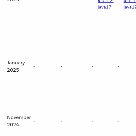
4.9.1:2-
4.9.1:
java17
java1
January
-
-
-
-
2025
November
-
-
-
-
2024