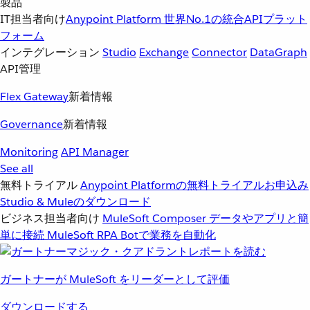
製品
IT担当者向け
Anypoint Platform
世界No.1の統合APIプラット
フォーム
インテグレーション
Studio
Exchange
Connector
DataGraph
API管理
Flex Gateway
新着情報
Governance
新着情報
Monitoring
API Manager
See all
無料トライアル
Anypoint Platformの無料トライアルお申込み
Studio & Muleのダウンロード
ビジネス担当者向け
MuleSoft Composer
データやアプリと簡
単に接続
MuleSoft RPA
Botで業務を自動化
ガートナーが MuleSoft をリーダーとして評価
ダウンロードする