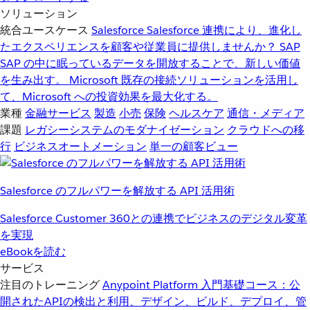
ソリューション
統合ユースケース
Salesforce
Salesforce 連携により、進化し
たエクスペリエンスを顧客や従業員に提供しませんか？
SAP
SAP の中に眠っているデータを開放することで、新しい価値
を生み出す。
Microsoft
既存の接続ソリューションを活用し
て、Microsoft への投資効果を最大化する。
業種
金融サービス
製造
小売
保険
ヘルスケア
通信・メディア
課題
レガシーシステムのモダナイゼーション
クラウドへの移
行
ビジネスオートメーション
単一の顧客ビュー
Salesforce のフルパワーを解放する API 活用術
Salesforce Customer 360との連携でビジネスのデジタル変革
を実現
eBookを読む
サービス
注目のトレーニング
Anypoint Platform 入門
基礎コース：公
開されたAPIの検出と利用、デザイン、ビルド、デプロイ、管