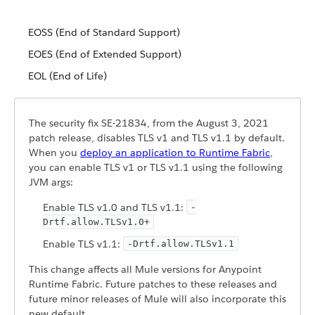
EOSS (End of Standard Support)
EOES (End of Extended Support)
EOL (End of Life)
The security fix SE-21834, from the August 3, 2021
patch release, disables TLS v1 and TLS v1.1 by default.
When you
deploy an application to Runtime Fabric
,
you can enable TLS v1 or TLS v1.1 using the following
JVM args:
Enable TLS v1.0 and TLS v1.1:
-
Drtf.allow.TLSv1.0+
Enable TLS v1.1:
-Drtf.allow.TLSv1.1
This change affects all Mule versions for Anypoint
Runtime Fabric. Future patches to these releases and
future minor releases of Mule will also incorporate this
new default.