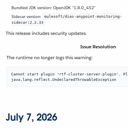
Bundled JDK version: OpenJDK "1.8.0_452"
Sidecar version:
mulesoft/dias-anypoint-monitoring-
sidecar:2.2.33
This release includes security updates.
Issue Resolution
The runtime no longer logs this warning:
Cannot start plugin 'rtf-cluster-server-plugin'. Pl
java.lang.reflect.UndeclaredThrowableException
July 7, 2026