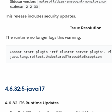
Sidecar version:
mulesoft/dias-anypoint-monitoring-
sidecar:2.2.33
This release includes security updates.
Issue Resolution
The runtime no longer logs this warning:
Cannot start plugin 'rtf-cluster-server-plugin'. Pl
java.lang.reflect.UndeclaredThrowableException
4.6.32:5-java17
4.6.32 LTS Runtime Updates