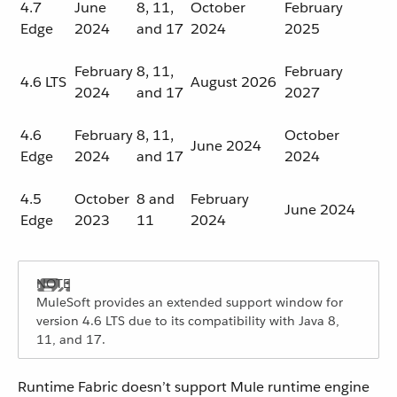
4.7
June
8, 11,
October
February
Edge
2024
and 17
2024
2025
February
8, 11,
February
4.6 LTS
August 2026
2024
and 17
2027
4.6
February
8, 11,
October
June 2024
Edge
2024
and 17
2024
4.5
October
8 and
February
June 2024
Edge
2023
11
2024
MuleSoft provides an extended support window for
version 4.6 LTS due to its compatibility with Java 8,
11, and 17.
Runtime Fabric doesn’t support Mule runtime engine