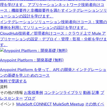
理を学びます。
アプリケーションネットワーク
技術者向けコ
ース：機能要件と非機能要件を満たすインテグレーションソリ
ューションの設計を学びます。
インテグレーションソリューション
技術者向けコース：実際の
事例を利用してソリューションの設計を学びます。
CloudHub
技術者／管理者向けコース：クラウド上で Mule ア
プリケーションの設定・デプロイ・管理・監視・分析を学びま
す。
Anypoint Platform：開発基礎 (無料)
Anypoint Platform を使って、API の開発とインテグレーショ
ンの基礎を学ぶためのコース
無料で受講する
資料
その他の情報
お客様事例
コンテンツライブラリ
動画
記事
プ
レスセンター
ブログ
イベント
MuleSoft CONNECT
MuleSoft Meetup
その他イベ