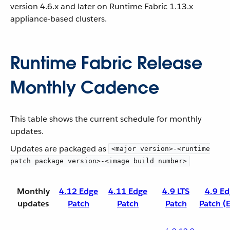
version 4.6.x and later on Runtime Fabric 1.13.x
appliance-based clusters.
Runtime Fabric Release
Monthly Cadence
This table shows the current schedule for monthly
updates.
Updates are packaged as
<major version>-<runtime
patch package version>-<image build number>
Monthly
4.12 Edge
4.11 Edge
4.9 LTS
4.9 Ed
updates
Patch
Patch
Patch
Patch (