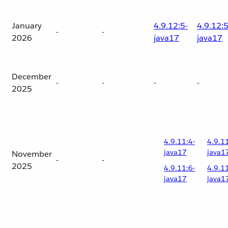
January
4.9.12:5-
4.9.12:5
-
-
2026
java17
java17
December
-
-
-
-
2025
4.9.11:4-
4.9.1
java17
java1
November
-
-
2025
4.9.11:6-
4.9.1
java17
java1