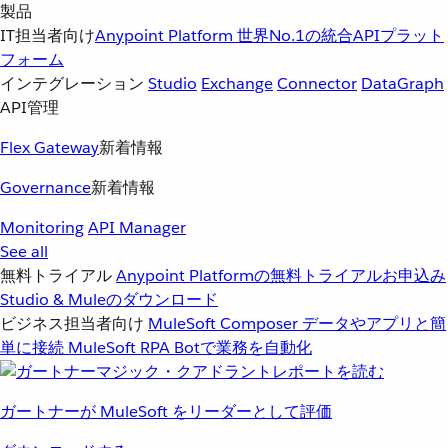
製品
IT担当者向け
Anypoint Platform
世界No.1の統合APIプラット
フォーム
インテグレーション
Studio
Exchange
Connector
DataGraph
API管理
Flex Gateway
新着情報
Governance
新着情報
Monitoring
API Manager
See all
無料トライアル
Anypoint Platformの無料トライアルお申込み
Studio & Muleのダウンロード
ビジネス担当者向け
MuleSoft Composer
データやアプリと簡
単に接続
MuleSoft RPA
Botで業務を自動化
ガートナーが MuleSoft をリーダーとして評価