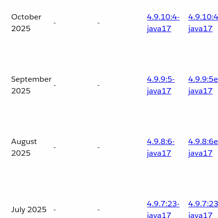
October
4.9.10:4-
4.9.10:4
-
-
2025
java17
java17
September
4.9.9:5-
4.9.9:5e
-
-
2025
java17
java17
August
4.9.8:6-
4.9.8:6e
-
-
2025
java17
java17
4.9.7:23-
4.9.7:23
July 2025
-
-
java17
java17