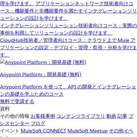
理を学びます。
アプリケーションネットワーク
技術者向けコ
ース：機能要件と非機能要件を満たすインテグレーションソリ
ューションの設計を学びます。
インテグレーションソリューション
技術者向けコース：実際の
事例を利用してソリューションの設計を学びます。
CloudHub
技術者／管理者向けコース：クラウド上で Mule ア
プリケーションの設定・デプロイ・管理・監視・分析を学びま
す。
Anypoint Platform：開発基礎 (無料)
Anypoint Platform を使って、API の開発とインテグレーショ
ンの基礎を学ぶためのコース
無料で受講する
資料
その他の情報
お客様事例
コンテンツライブラリ
動画
記事
プ
レスセンター
ブログ
イベント
MuleSoft CONNECT
MuleSoft Meetup
その他イベ