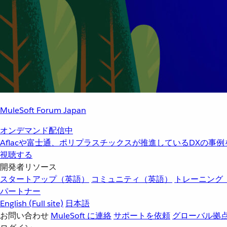
MuleSoft Forum Japan
オンデマンド配信中
Aflacや富士通、ポリプラスチックスが推進しているDXの事
視聴する
開発者リソース
スタートアップ（英語）
コミュニティ（英語）
トレーニング
パートナー
English
(Full site)
日本語
お問い合わせ
MuleSoft に連絡
サポートを依頼
グローバル拠