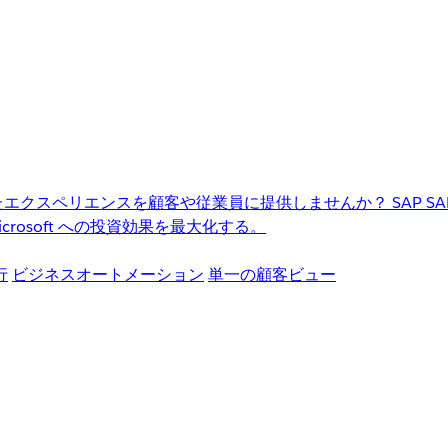
進化したエクスペリエンスを顧客や従業員に提供しませんか？
SAP
S
rosoft への投資効果を最大化する。
行
ビジネスオートメーション
単一の顧客ビュー