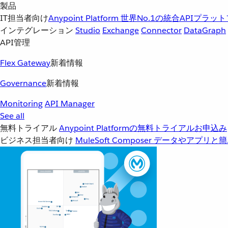
製品
IT担当者向け
Anypoint Platform
世界No.1の統合APIプラッ
インテグレーション
Studio
Exchange
Connector
DataGraph
API管理
Flex Gateway
新着情報
Governance
新着情報
Monitoring
API Manager
See all
無料トライアル
Anypoint Platformの無料トライアルお申込み
ビジネス担当者向け
MuleSoft Composer
データやアプリと簡