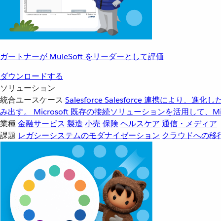
ガートナーが MuleSoft をリーダーとして評価
ダウンロードする
ソリューション
統合ユースケース
Salesforce
Salesforce 連携により、
み出す。
Microsoft
既存の接続ソリューションを活用して、Mic
業種
金融サービス
製造
小売
保険
ヘルスケア
通信・メディア
課題
レガシーシステムのモダナイゼーション
クラウドへの移