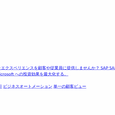
進化したエクスペリエンスを顧客や従業員に提供しませんか？
SAP
S
rosoft への投資効果を最大化する。
行
ビジネスオートメーション
単一の顧客ビュー