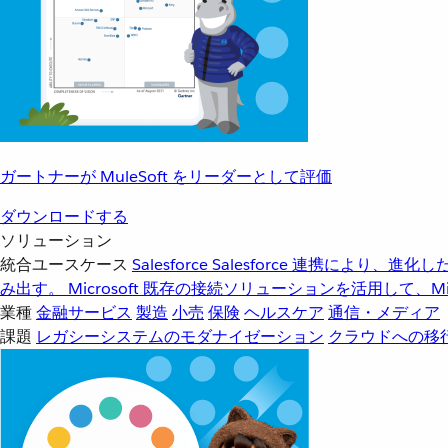
ガートナーが MuleSoft をリーダーとして評価
ダウンロードする
ソリューション
統合ユースケース
Salesforce
Salesforce 連携により、
み出す。
Microsoft
既存の接続ソリューションを活用して、Mic
業種
金融サービス
製造
小売
保険
ヘルスケア
通信・メディア
課題
レガシーシステムのモダナイゼーション
クラウドへの移