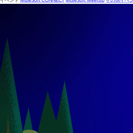
イベント
MuleSoft CONNECT
MuleSoft Meetup
その他イベ