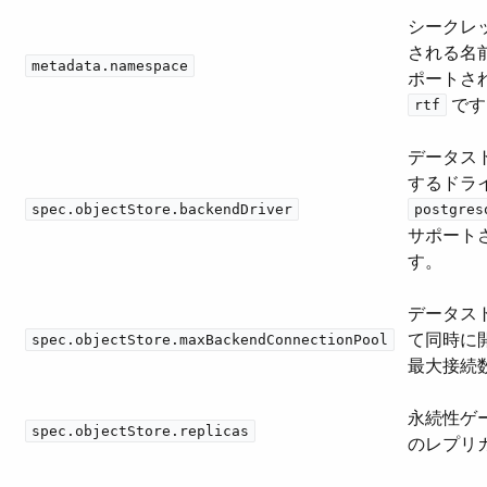
シークレ
される名
metadata.namespace
ポートされ
​ で
rtf
データス
するドライ
spec.objectStore.backendDriver
postgres
サポート
す。
データス
て同時に
spec.objectStore.maxBackendConnectionPool
最大接続
永続性ゲ
spec.objectStore.replicas
のレプリ