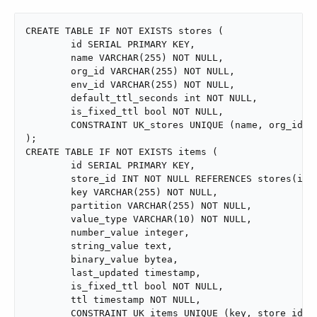
CREATE TABLE IF NOT EXISTS stores (

	id SERIAL PRIMARY KEY,

	name VARCHAR(255) NOT NULL,

	org_id VARCHAR(255) NOT NULL,

	env_id VARCHAR(255) NOT NULL,

	default_ttl_seconds int NOT NULL,

	is_fixed_ttl bool NOT NULL,

	CONSTRAINT UK_stores UNIQUE (name, org_id, env_id)

);

CREATE TABLE IF NOT EXISTS items (

	id SERIAL PRIMARY KEY,

	store_id INT NOT NULL REFERENCES stores(id),

	key VARCHAR(255) NOT NULL,

	partition VARCHAR(255) NOT NULL,

	value_type VARCHAR(10) NOT NULL,

	number_value integer,

	string_value text,

	binary_value bytea,

	last_updated timestamp,

	is_fixed_ttl bool NOT NULL,

	ttl timestamp NOT NULL,

	CONSTRAINT UK_items UNIQUE (key, store_id, partition)
