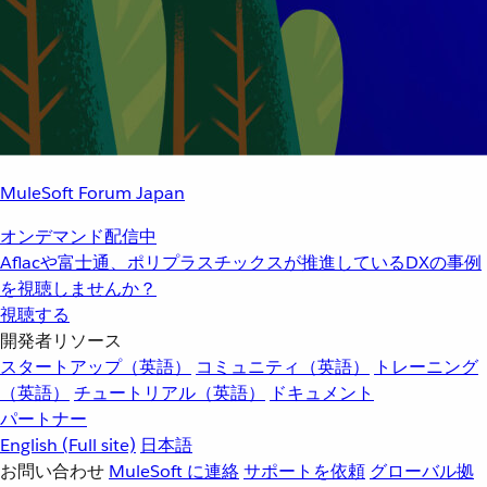
MuleSoft Forum Japan
オンデマンド配信中
Aflacや富士通、ポリプラスチックスが推進しているDXの事例
を視聴しませんか？
視聴する
開発者リソース
スタートアップ（英語）
コミュニティ（英語）
トレーニング
（英語）
チュートリアル（英語）
ドキュメント
パートナー
English
(Full site)
日本語
お問い合わせ
MuleSoft に連絡
サポートを依頼
グローバル拠