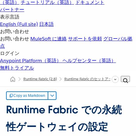
（英語）
チュートリアル（英語）
ドキュメント
パートナー
表示言語
English
(Full site)
日本語
お問い合わせ
お問い合わせ
MuleSoft に連絡
サポートを依頼
グローバル拠
点
ログイン
Anypoint Platform（英語）
ヘルプセンター（英語）
無料トライアル
Runtime Fabric
(2.8)
Runtime Fabric のセットアップ
Runtim
Copy as Markdown
Runtime Fabric での永続
性ゲートウェイの設定