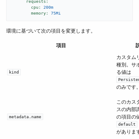
requests:
cpu:
200m
memory:
75Mi
環境に基づいて次の項目を変更します。
項目
カスタム
種別。サ
る値は ​
kind
Persiste
のみです
このカス
スの内部
の項目の値
metadata.name
default
がありま