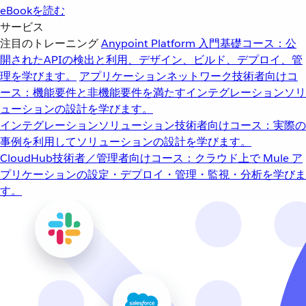
eBookを読む
サービス
注目のトレーニング
Anypoint Platform 入門
基礎コース：公
開されたAPIの検出と利用、デザイン、ビルド、デプロイ、管
理を学びます。
アプリケーションネットワーク
技術者向けコ
ース：機能要件と非機能要件を満たすインテグレーションソリ
ューションの設計を学びます。
インテグレーションソリューション
技術者向けコース：実際の
事例を利用してソリューションの設計を学びます。
CloudHub
技術者／管理者向けコース：クラウド上で Mule ア
プリケーションの設定・デプロイ・管理・監視・分析を学びま
す。