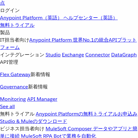
点
ログイン
Anypoint Platform（英語）
ヘルプセンター（英語）
無料トライアル
製品
IT担当者向け
Anypoint Platform
世界No.1の統合APIプラット
フォーム
インテグレーション
Studio
Exchange
Connector
DataGraph
API管理
Flex Gateway
新着情報
Governance
新着情報
Monitoring
API Manager
See all
無料トライアル
Anypoint Platformの無料トライアルお申込み
Studio & Muleのダウンロード
ビジネス担当者向け
MuleSoft Composer
データやアプリと簡
単に接続
MuleSoft RPA
Botで業務を自動化