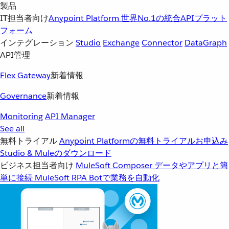
製品
IT担当者向け
Anypoint Platform
世界No.1の統合APIプラット
フォーム
インテグレーション
Studio
Exchange
Connector
DataGraph
API管理
Flex Gateway
新着情報
Governance
新着情報
Monitoring
API Manager
See all
無料トライアル
Anypoint Platformの無料トライアルお申込み
Studio & Muleのダウンロード
ビジネス担当者向け
MuleSoft Composer
データやアプリと簡
単に接続
MuleSoft RPA
Botで業務を自動化