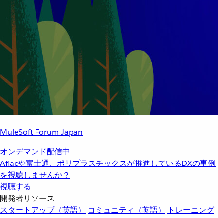
MuleSoft Forum Japan
オンデマンド配信中
Aflacや富士通、ポリプラスチックスが推進しているDXの事例
を視聴しませんか？
視聴する
開発者リソース
スタートアップ（英語）
コミュニティ（英語）
トレーニング