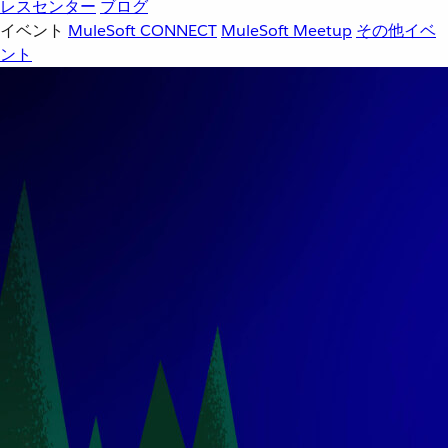
レスセンター
ブログ
イベント
MuleSoft CONNECT
MuleSoft Meetup
その他イベ
ント