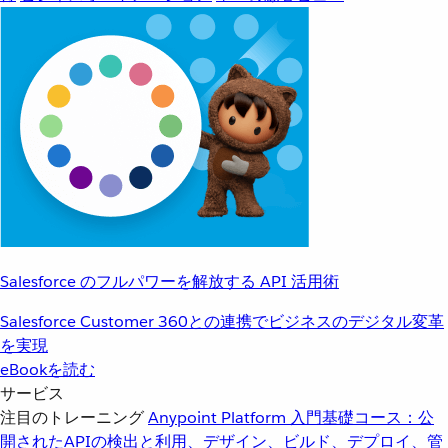
Salesforce のフルパワーを解放する API 活用術
Salesforce Customer 360との連携でビジネスのデジタル変革
を実現
eBookを読む
サービス
注目のトレーニング
Anypoint Platform 入門
基礎コース：公
開されたAPIの検出と利用、デザイン、ビルド、デプロイ、管