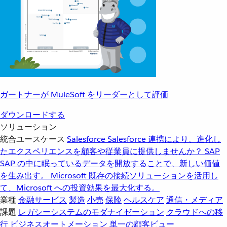
ガートナーが MuleSoft をリーダーとして評価
ダウンロードする
ソリューション
統合ユースケース
Salesforce
Salesforce 連携により、進化し
たエクスペリエンスを顧客や従業員に提供しませんか？
SAP
SAP の中に眠っているデータを開放することで、新しい価値
を生み出す。
Microsoft
既存の接続ソリューションを活用し
て、Microsoft への投資効果を最大化する。
業種
金融サービス
製造
小売
保険
ヘルスケア
通信・メディア
課題
レガシーシステムのモダナイゼーション
クラウドへの移
行
ビジネスオートメーション
単一の顧客ビュー