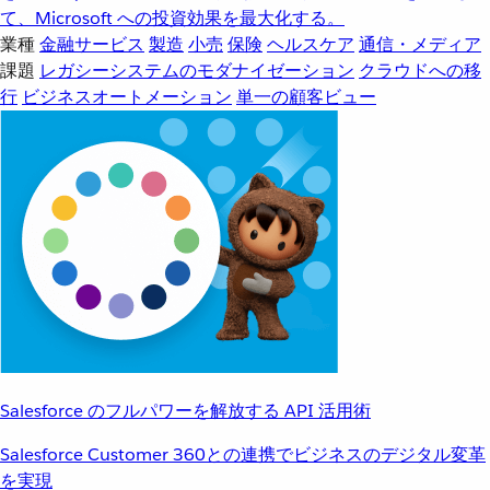
て、Microsoft への投資効果を最大化する。
業種
金融サービス
製造
小売
保険
ヘルスケア
通信・メディア
課題
レガシーシステムのモダナイゼーション
クラウドへの移
行
ビジネスオートメーション
単一の顧客ビュー
Salesforce のフルパワーを解放する API 活用術
Salesforce Customer 360との連携でビジネスのデジタル変革
を実現