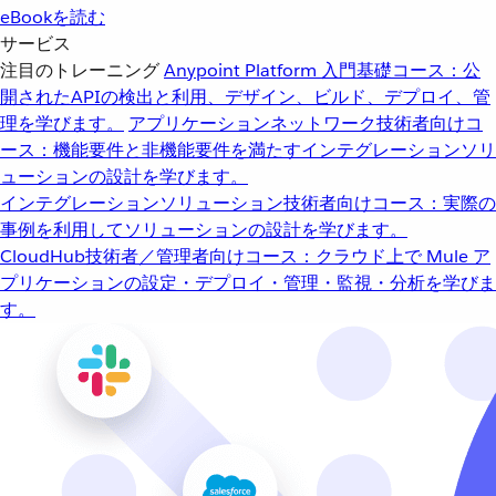
eBookを読む
サービス
注目のトレーニング
Anypoint Platform 入門
基礎コース：公
開されたAPIの検出と利用、デザイン、ビルド、デプロイ、管
理を学びます。
アプリケーションネットワーク
技術者向けコ
ース：機能要件と非機能要件を満たすインテグレーションソリ
ューションの設計を学びます。
インテグレーションソリューション
技術者向けコース：実際の
事例を利用してソリューションの設計を学びます。
CloudHub
技術者／管理者向けコース：クラウド上で Mule ア
プリケーションの設定・デプロイ・管理・監視・分析を学びま
す。