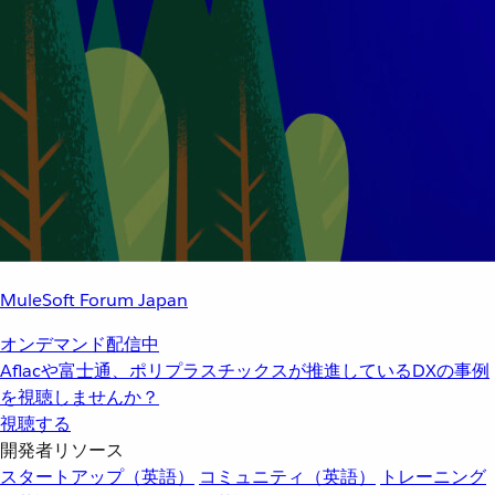
MuleSoft Forum Japan
オンデマンド配信中
Aflacや富士通、ポリプラスチックスが推進しているDXの事例
を視聴しませんか？
視聴する
開発者リソース
スタートアップ（英語）
コミュニティ（英語）
トレーニング