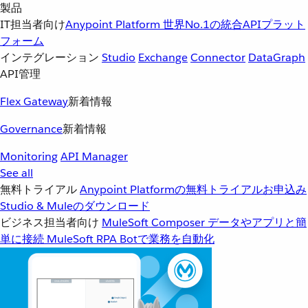
製品
IT担当者向け
Anypoint Platform
世界No.1の統合APIプラット
フォーム
インテグレーション
Studio
Exchange
Connector
DataGraph
API管理
Flex Gateway
新着情報
Governance
新着情報
Monitoring
API Manager
See all
無料トライアル
Anypoint Platformの無料トライアルお申込み
Studio & Muleのダウンロード
ビジネス担当者向け
MuleSoft Composer
データやアプリと簡
単に接続
MuleSoft RPA
Botで業務を自動化