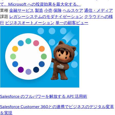
て、Microsoft への投資効果を最大化する。
業種
金融サービス
製造
小売
保険
ヘルスケア
通信・メディア
課題
レガシーシステムのモダナイゼーション
クラウドへの移
行
ビジネスオートメーション
単一の顧客ビュー
Salesforce のフルパワーを解放する API 活用術
Salesforce Customer 360との連携でビジネスのデジタル変革
を実現