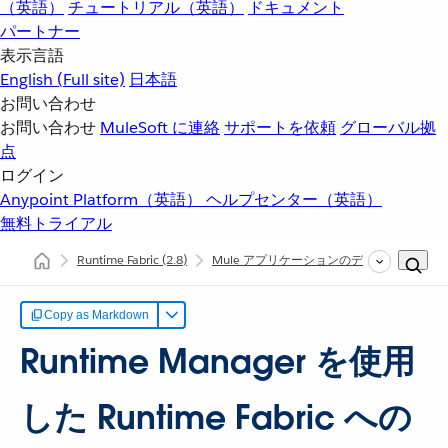
（英語）
チュートリアル（英語）
ドキュメント
パートナー
表示言語
English
(Full site)
日本語
お問い合わせ
お問い合わせ
MuleSoft に連絡
サポートを依頼
グローバル拠
点
ログイン
Anypoint Platform（英語）
ヘルプセンター（英語）
無料トライアル
Runtime Fabric
(2.8)
Mule アプリケーションのデプロイ
Ru
Copy as Markdown
Runtime Manager を使用
した Runtime Fabric への