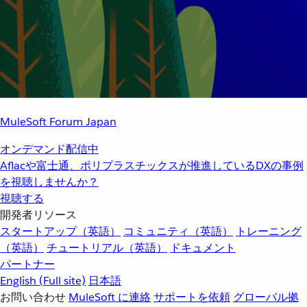
MuleSoft Forum Japan
オンデマンド配信中
Aflacや富士通、ポリプラスチックスが推進しているDXの事例
を視聴しませんか？
視聴する
開発者リソース
スタートアップ（英語）
コミュニティ（英語）
トレーニング
（英語）
チュートリアル（英語）
ドキュメント
パートナー
English
(Full site)
日本語
お問い合わせ
MuleSoft に連絡
サポートを依頼
グローバル拠