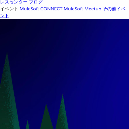
レスセンター
ブログ
イベント
MuleSoft CONNECT
MuleSoft Meetup
その他イベ
ント