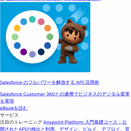
Salesforce のフルパワーを解放する API 活用術
Salesforce Customer 360との連携でビジネスのデジタル変革
を実現
eBookを読む
サービス
注目のトレーニング
Anypoint Platform 入門
基礎コース：公
開されたAPIの検出と利用、デザイン、ビルド、デプロイ、管