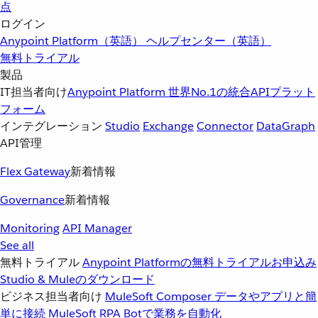
点
ログイン
Anypoint Platform（英語）
ヘルプセンター（英語）
無料トライアル
製品
IT担当者向け
Anypoint Platform
世界No.1の統合APIプラット
フォーム
インテグレーション
Studio
Exchange
Connector
DataGraph
API管理
Flex Gateway
新着情報
Governance
新着情報
Monitoring
API Manager
See all
無料トライアル
Anypoint Platformの無料トライアルお申込み
Studio & Muleのダウンロード
ビジネス担当者向け
MuleSoft Composer
データやアプリと簡
単に接続
MuleSoft RPA
Botで業務を自動化