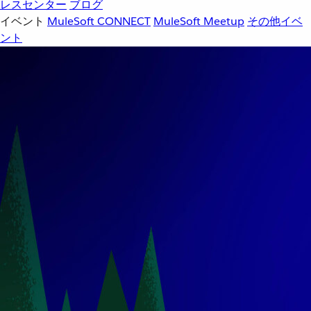
レスセンター
ブログ
イベント
MuleSoft CONNECT
MuleSoft Meetup
その他イベ
ント