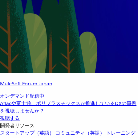
MuleSoft Forum Japan
オンデマンド配信中
Aflacや富士通、ポリプラスチックスが推進しているDXの事例
を視聴しませんか？
視聴する
開発者リソース
スタートアップ（英語）
コミュニティ（英語）
トレーニング