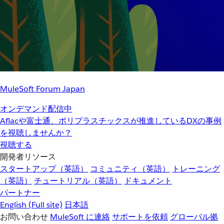
MuleSoft Forum Japan
オンデマンド配信中
Aflacや富士通、ポリプラスチックスが推進しているDXの事例
を視聴しませんか？
視聴する
開発者リソース
スタートアップ（英語）
コミュニティ（英語）
トレーニング
（英語）
チュートリアル（英語）
ドキュメント
パートナー
English
(Full site)
日本語
お問い合わせ
MuleSoft に連絡
サポートを依頼
グローバル拠