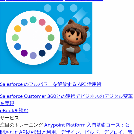
Salesforce のフルパワーを解放する API 活用術
Salesforce Customer 360との連携でビジネスのデジタル変革
を実現
eBookを読む
サービス
注目のトレーニング
Anypoint Platform 入門
基礎コース：公
開されたAPIの検出と利用、デザイン、ビルド、デプロイ、管