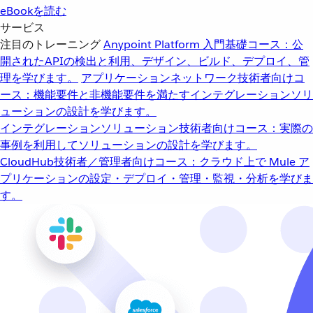
eBookを読む
サービス
注目のトレーニング
Anypoint Platform 入門
基礎コース：公
開されたAPIの検出と利用、デザイン、ビルド、デプロイ、管
理を学びます。
アプリケーションネットワーク
技術者向けコ
ース：機能要件と非機能要件を満たすインテグレーションソリ
ューションの設計を学びます。
インテグレーションソリューション
技術者向けコース：実際の
事例を利用してソリューションの設計を学びます。
CloudHub
技術者／管理者向けコース：クラウド上で Mule ア
プリケーションの設定・デプロイ・管理・監視・分析を学びま
す。