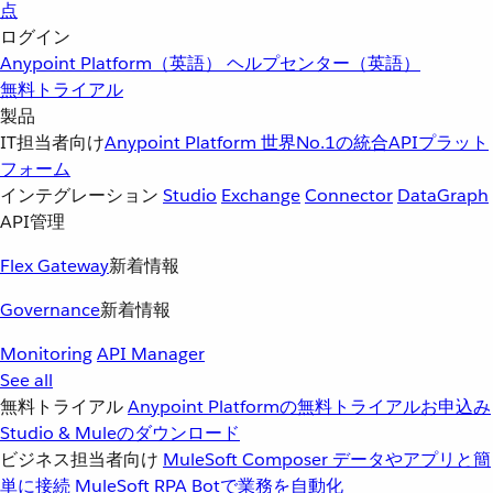
点
ログイン
Anypoint Platform（英語）
ヘルプセンター（英語）
無料トライアル
製品
IT担当者向け
Anypoint Platform
世界No.1の統合APIプラット
フォーム
インテグレーション
Studio
Exchange
Connector
DataGraph
API管理
Flex Gateway
新着情報
Governance
新着情報
Monitoring
API Manager
See all
無料トライアル
Anypoint Platformの無料トライアルお申込み
Studio & Muleのダウンロード
ビジネス担当者向け
MuleSoft Composer
データやアプリと簡
単に接続
MuleSoft RPA
Botで業務を自動化