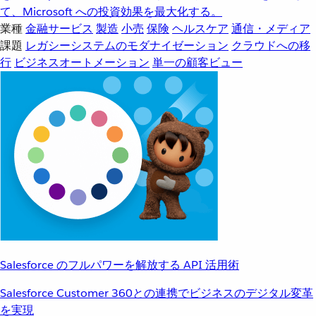
て、Microsoft への投資効果を最大化する。
業種
金融サービス
製造
小売
保険
ヘルスケア
通信・メディア
課題
レガシーシステムのモダナイゼーション
クラウドへの移
行
ビジネスオートメーション
単一の顧客ビュー
Salesforce のフルパワーを解放する API 活用術
Salesforce Customer 360との連携でビジネスのデジタル変革
を実現