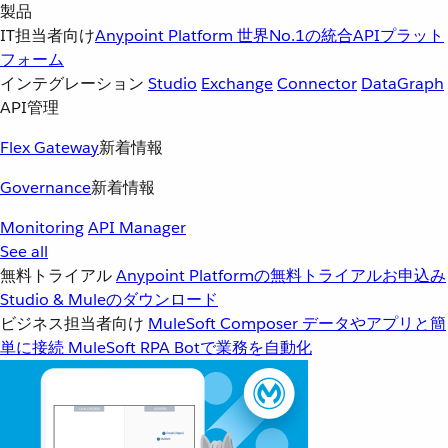
製品
IT担当者向け
Anypoint Platform
世界No.1の統合APIプラット
フォーム
インテグレーション
Studio
Exchange
Connector
DataGraph
API管理
Flex Gateway
新着情報
Governance
新着情報
Monitoring
API Manager
See all
無料トライアル
Anypoint Platformの無料トライアルお申込み
Studio & Muleのダウンロード
ビジネス担当者向け
MuleSoft Composer
データやアプリと簡
単に接続
MuleSoft RPA
Botで業務を自動化