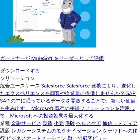
ガートナーが MuleSoft をリーダーとして評価
ダウンロードする
ソリューション
統合ユースケース
Salesforce
Salesforce 連携により、進化し
たエクスペリエンスを顧客や従業員に提供しませんか？
SAP
SAP の中に眠っているデータを開放することで、新しい価値
を生み出す。
Microsoft
既存の接続ソリューションを活用し
て、Microsoft への投資効果を最大化する。
業種
金融サービス
製造
小売
保険
ヘルスケア
通信・メディア
課題
レガシーシステムのモダナイゼーション
クラウドへの移
行
ビジネスオートメーション
単一の顧客ビュー