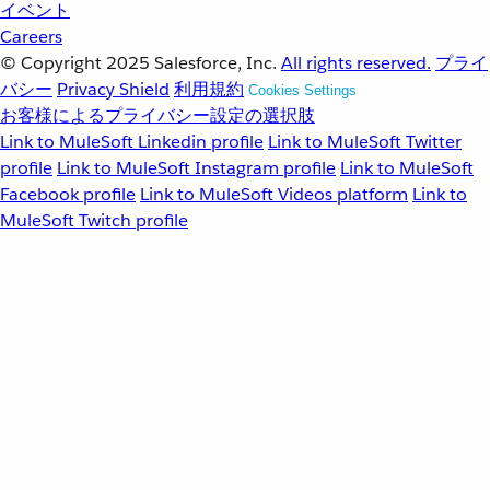
イベント
Careers
© Copyright 2025
Salesforce, Inc.
All rights reserved.
プライ
バシー
Privacy Shield
利用規約
Cookies Settings
お客様によるプライバシー設定の選択肢
Link to MuleSoft Linkedin profile
Link to MuleSoft Twitter
profile
Link to MuleSoft Instagram profile
Link to MuleSoft
Facebook profile
Link to MuleSoft Videos platform
Link to
MuleSoft Twitch profile