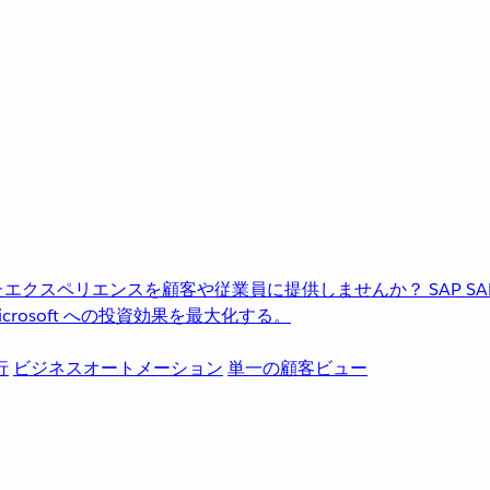
進化したエクスペリエンスを顧客や従業員に提供しませんか？
SAP
S
rosoft への投資効果を最大化する。
行
ビジネスオートメーション
単一の顧客ビュー