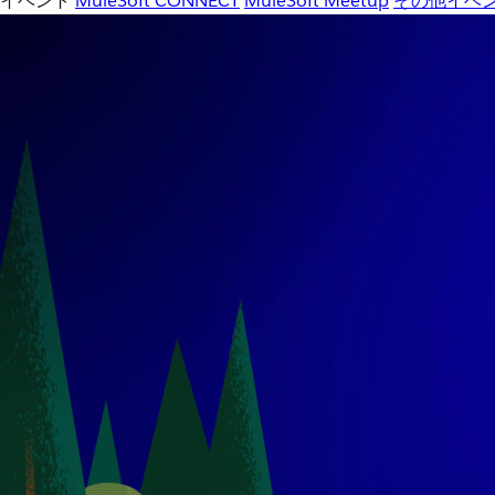
イベント
MuleSoft CONNECT
MuleSoft Meetup
その他イベ