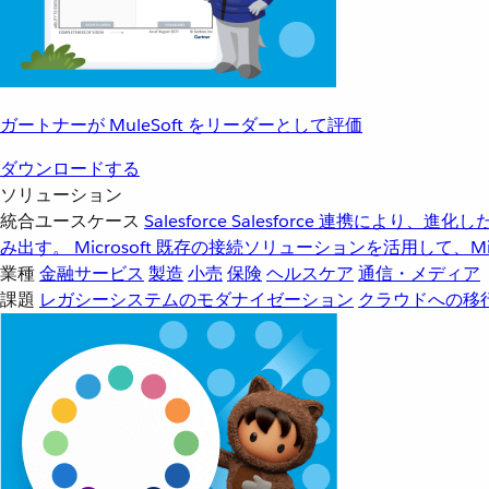
ガートナーが MuleSoft をリーダーとして評価
ダウンロードする
ソリューション
統合ユースケース
Salesforce
Salesforce 連携により、
み出す。
Microsoft
既存の接続ソリューションを活用して、Mic
業種
金融サービス
製造
小売
保険
ヘルスケア
通信・メディア
課題
レガシーシステムのモダナイゼーション
クラウドへの移