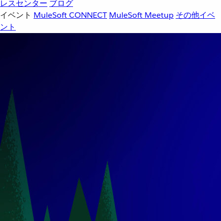
レスセンター
ブログ
イベント
MuleSoft CONNECT
MuleSoft Meetup
その他イベ
ント