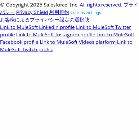
© Copyright 2025
Salesforce, Inc.
All rights reserved.
プライ
バシー
Privacy Shield
利用規約
Cookies Settings
お客様によるプライバシー設定の選択肢
Link to MuleSoft Linkedin profile
Link to MuleSoft Twitter
profile
Link to MuleSoft Instagram profile
Link to MuleSoft
Facebook profile
Link to MuleSoft Videos platform
Link to
MuleSoft Twitch profile