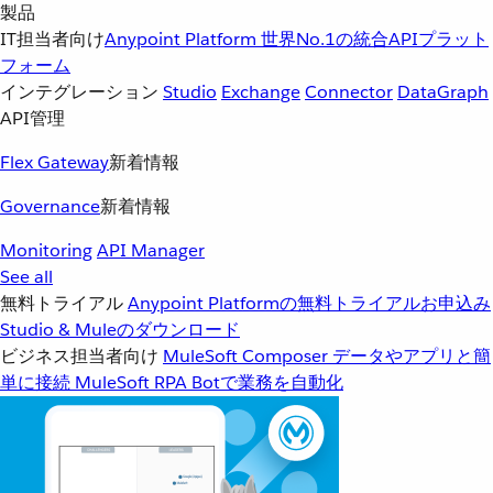
製品
IT担当者向け
Anypoint Platform
世界No.1の統合APIプラット
フォーム
インテグレーション
Studio
Exchange
Connector
DataGraph
API管理
Flex Gateway
新着情報
Governance
新着情報
Monitoring
API Manager
See all
無料トライアル
Anypoint Platformの無料トライアルお申込み
Studio & Muleのダウンロード
ビジネス担当者向け
MuleSoft Composer
データやアプリと簡
単に接続
MuleSoft RPA
Botで業務を自動化