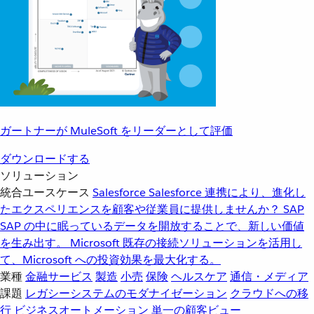
ガートナーが MuleSoft をリーダーとして評価
ダウンロードする
ソリューション
統合ユースケース
Salesforce
Salesforce 連携により、進化し
たエクスペリエンスを顧客や従業員に提供しませんか？
SAP
SAP の中に眠っているデータを開放することで、新しい価値
を生み出す。
Microsoft
既存の接続ソリューションを活用し
て、Microsoft への投資効果を最大化する。
業種
金融サービス
製造
小売
保険
ヘルスケア
通信・メディア
課題
レガシーシステムのモダナイゼーション
クラウドへの移
行
ビジネスオートメーション
単一の顧客ビュー