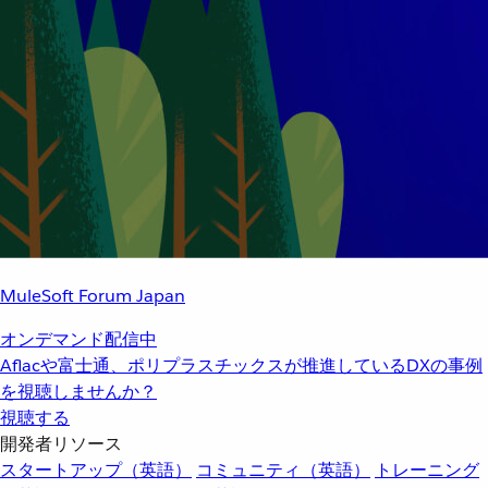
MuleSoft Forum Japan
オンデマンド配信中
Aflacや富士通、ポリプラスチックスが推進しているDXの事例
を視聴しませんか？
視聴する
開発者リソース
スタートアップ（英語）
コミュニティ（英語）
トレーニング