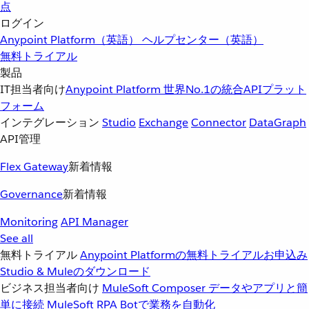
点
ログイン
Anypoint Platform（英語）
ヘルプセンター（英語）
無料トライアル
製品
IT担当者向け
Anypoint Platform
世界No.1の統合APIプラット
フォーム
インテグレーション
Studio
Exchange
Connector
DataGraph
API管理
Flex Gateway
新着情報
Governance
新着情報
Monitoring
API Manager
See all
無料トライアル
Anypoint Platformの無料トライアルお申込み
Studio & Muleのダウンロード
ビジネス担当者向け
MuleSoft Composer
データやアプリと簡
単に接続
MuleSoft RPA
Botで業務を自動化