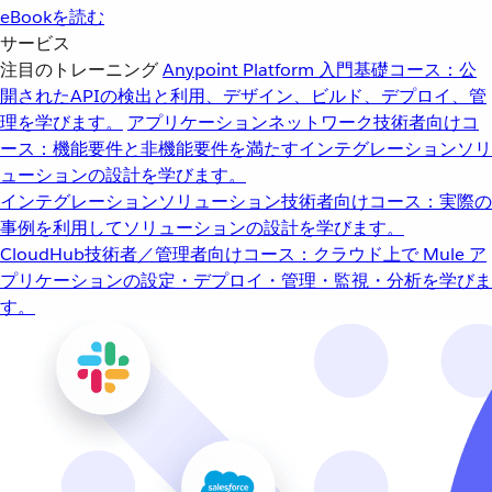
eBookを読む
サービス
注目のトレーニング
Anypoint Platform 入門
基礎コース：公
開されたAPIの検出と利用、デザイン、ビルド、デプロイ、管
理を学びます。
アプリケーションネットワーク
技術者向けコ
ース：機能要件と非機能要件を満たすインテグレーションソリ
ューションの設計を学びます。
インテグレーションソリューション
技術者向けコース：実際の
事例を利用してソリューションの設計を学びます。
CloudHub
技術者／管理者向けコース：クラウド上で Mule ア
プリケーションの設定・デプロイ・管理・監視・分析を学びま
す。