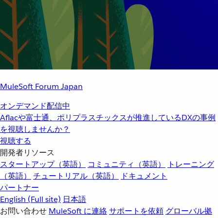
MuleSoft Forum Japan
オンデマンド配信中
Aflacや富士通、ポリプラスチックスが推進しているDXの事例
を視聴しませんか？
視聴する
開発者リソース
スタートアップ（英語）
コミュニティ（英語）
トレーニング
（英語）
チュートリアル（英語）
ドキュメント
パートナー
English
(Full site)
日本語
お問い合わせ
MuleSoft に連絡
サポートを依頼
グローバル拠