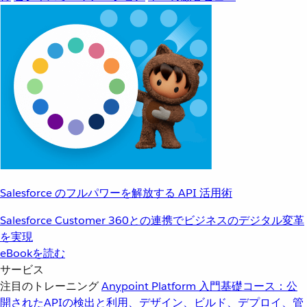
Salesforce のフルパワーを解放する API 活用術
Salesforce Customer 360との連携でビジネスのデジタル変革
を実現
eBookを読む
サービス
注目のトレーニング
Anypoint Platform 入門
基礎コース：公
開されたAPIの検出と利用、デザイン、ビルド、デプロイ、管