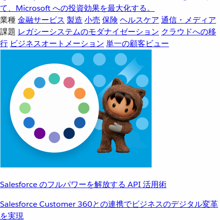
て、Microsoft への投資効果を最大化する。
業種
金融サービス
製造
小売
保険
ヘルスケア
通信・メディア
課題
レガシーシステムのモダナイゼーション
クラウドへの移
行
ビジネスオートメーション
単一の顧客ビュー
Salesforce のフルパワーを解放する API 活用術
Salesforce Customer 360との連携でビジネスのデジタル変革
を実現