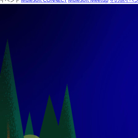
イベント
MuleSoft CONNECT
MuleSoft Meetup
その他イベ