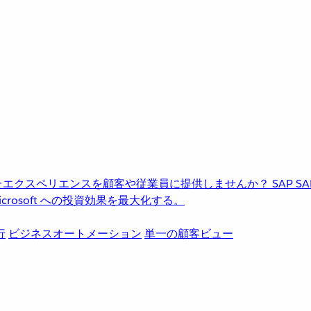
進化したエクスペリエンスを顧客や従業員に提供しませんか？
SAP
S
rosoft への投資効果を最大化する。
行
ビジネスオートメーション
単一の顧客ビュー