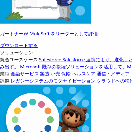
ガートナーが MuleSoft をリーダーとして評価
ダウンロードする
ソリューション
統合ユースケース
Salesforce
Salesforce 連携により、
み出す。
Microsoft
既存の接続ソリューションを活用して、Mic
業種
金融サービス
製造
小売
保険
ヘルスケア
通信・メディア
課題
レガシーシステムのモダナイゼーション
クラウドへの移