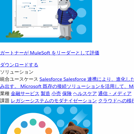
ガートナーが MuleSoft をリーダーとして評価
ダウンロードする
ソリューション
統合ユースケース
Salesforce
Salesforce 連携により、
み出す。
Microsoft
既存の接続ソリューションを活用して、Mic
業種
金融サービス
製造
小売
保険
ヘルスケア
通信・メディア
課題
レガシーシステムのモダナイゼーション
クラウドへの移