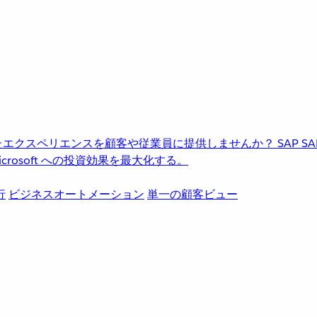
進化したエクスペリエンスを顧客や従業員に提供しませんか？
SAP
S
rosoft への投資効果を最大化する。
行
ビジネスオートメーション
単一の顧客ビュー