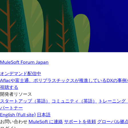
MuleSoft Forum Japan
オンデマンド配信中
Aflacや富士通、ポリプラスチックスが推進しているDXの事
視聴する
開発者リソース
スタートアップ（英語）
コミュニティ（英語）
トレーニング
パートナー
English
(Full site)
日本語
お問い合わせ
MuleSoft に連絡
サポートを依頼
グローバル拠