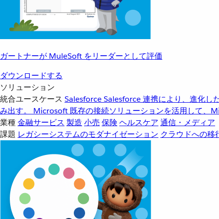
ガートナーが MuleSoft をリーダーとして評価
ダウンロードする
ソリューション
統合ユースケース
Salesforce
Salesforce 連携により、
み出す。
Microsoft
既存の接続ソリューションを活用して、Mic
業種
金融サービス
製造
小売
保険
ヘルスケア
通信・メディア
課題
レガシーシステムのモダナイゼーション
クラウドへの移