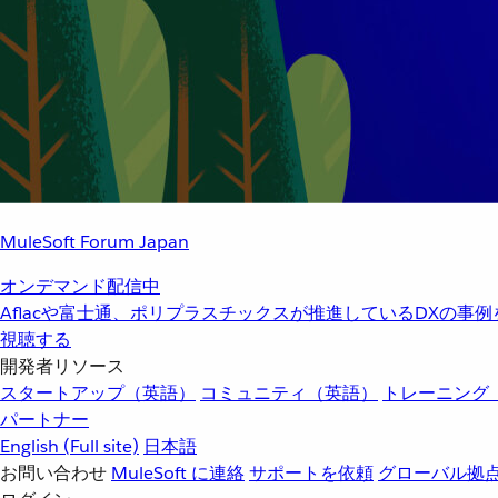
MuleSoft Forum Japan
オンデマンド配信中
Aflacや富士通、ポリプラスチックスが推進しているDXの事
視聴する
開発者リソース
スタートアップ（英語）
コミュニティ（英語）
トレーニング
パートナー
English
(Full site)
日本語
お問い合わせ
MuleSoft に連絡
サポートを依頼
グローバル拠