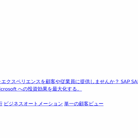
進化したエクスペリエンスを顧客や従業員に提供しませんか？
SAP
S
rosoft への投資効果を最大化する。
行
ビジネスオートメーション
単一の顧客ビュー