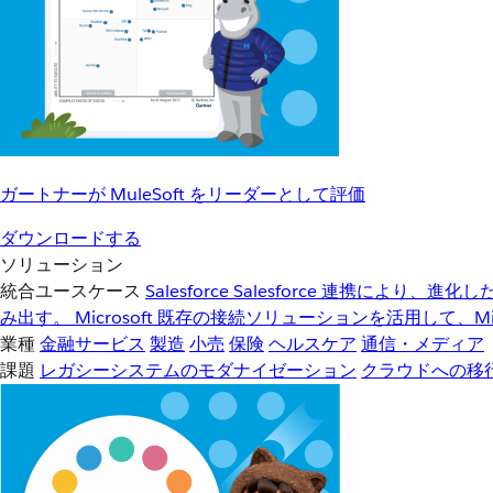
ガートナーが MuleSoft をリーダーとして評価
ダウンロードする
ソリューション
統合ユースケース
Salesforce
Salesforce 連携により、
み出す。
Microsoft
既存の接続ソリューションを活用して、Mic
業種
金融サービス
製造
小売
保険
ヘルスケア
通信・メディア
課題
レガシーシステムのモダナイゼーション
クラウドへの移