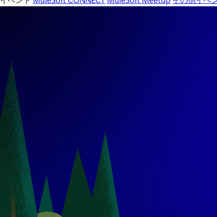
イベント
MuleSoft CONNECT
MuleSoft Meetup
その他イベ