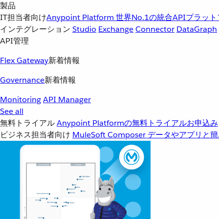
製品
IT担当者向け
Anypoint Platform
世界No.1の統合APIプラッ
インテグレーション
Studio
Exchange
Connector
DataGraph
API管理
Flex Gateway
新着情報
Governance
新着情報
Monitoring
API Manager
See all
無料トライアル
Anypoint Platformの無料トライアルお申込み
ビジネス担当者向け
MuleSoft Composer
データやアプリと簡