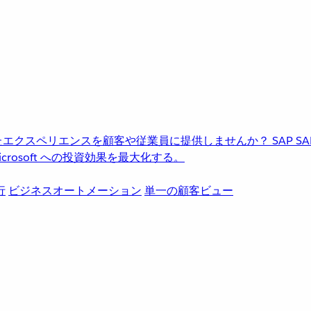
進化したエクスペリエンスを顧客や従業員に提供しませんか？
SAP
S
rosoft への投資効果を最大化する。
行
ビジネスオートメーション
単一の顧客ビュー