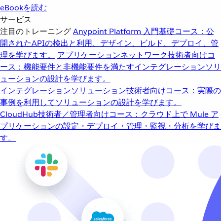
eBookを読む
サービス
注目のトレーニング
Anypoint Platform 入門
基礎コース：公
開されたAPIの検出と利用、デザイン、ビルド、デプロイ、管
理を学びます。
アプリケーションネットワーク
技術者向けコ
ース：機能要件と非機能要件を満たすインテグレーションソリ
ューションの設計を学びます。
インテグレーションソリューション
技術者向けコース：実際の
事例を利用してソリューションの設計を学びます。
CloudHub
技術者／管理者向けコース：クラウド上で Mule ア
プリケーションの設定・デプロイ・管理・監視・分析を学びま
す。