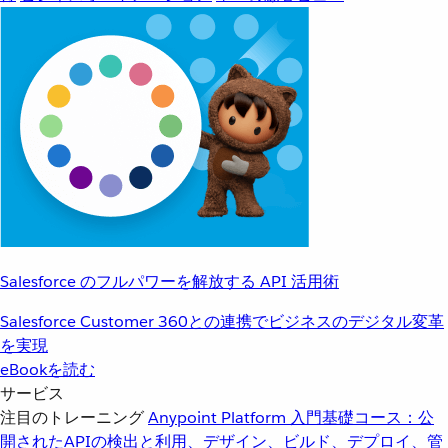
Salesforce のフルパワーを解放する API 活用術
Salesforce Customer 360との連携でビジネスのデジタル変革
を実現
eBookを読む
サービス
注目のトレーニング
Anypoint Platform 入門
基礎コース：公
開されたAPIの検出と利用、デザイン、ビルド、デプロイ、管