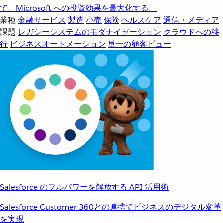
て、Microsoft への投資効果を最大化する。
業種
金融サービス
製造
小売
保険
ヘルスケア
通信・メディア
課題
レガシーシステムのモダナイゼーション
クラウドへの移
行
ビジネスオートメーション
単一の顧客ビュー
Salesforce のフルパワーを解放する API 活用術
Salesforce Customer 360との連携でビジネスのデジタル変革
を実現