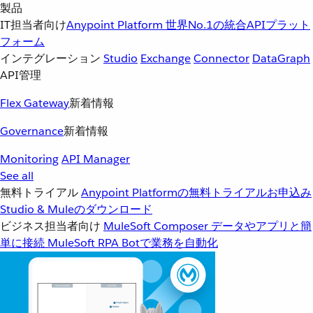
製品
IT担当者向け
Anypoint Platform
世界No.1の統合APIプラット
フォーム
インテグレーション
Studio
Exchange
Connector
DataGraph
API管理
Flex Gateway
新着情報
Governance
新着情報
Monitoring
API Manager
See all
無料トライアル
Anypoint Platformの無料トライアルお申込み
Studio & Muleのダウンロード
ビジネス担当者向け
MuleSoft Composer
データやアプリと簡
単に接続
MuleSoft RPA
Botで業務を自動化