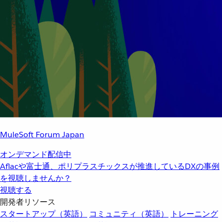
MuleSoft Forum Japan
オンデマンド配信中
Aflacや富士通、ポリプラスチックスが推進しているDXの事例
を視聴しませんか？
視聴する
開発者リソース
スタートアップ（英語）
コミュニティ（英語）
トレーニング