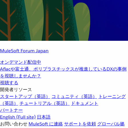
MuleSoft Forum Japan
オンデマンド配信中
Aflacや富士通、ポリプラスチックスが推進しているDXの事例
を視聴しませんか？
視聴する
開発者リソース
スタートアップ（英語）
コミュニティ（英語）
トレーニング
（英語）
チュートリアル（英語）
ドキュメント
パートナー
English
(Full site)
日本語
お問い合わせ
MuleSoft に連絡
サポートを依頼
グローバル拠