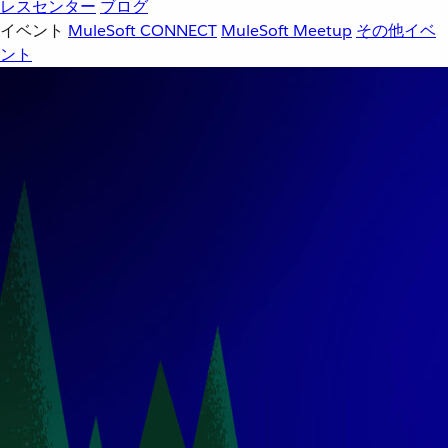
レスセンター
ブログ
イベント
MuleSoft CONNECT
MuleSoft Meetup
その他イベ
ント