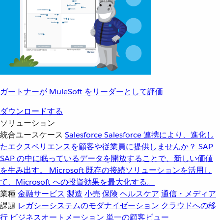
ガートナーが MuleSoft をリーダーとして評価
ダウンロードする
ソリューション
統合ユースケース
Salesforce
Salesforce 連携により、進化し
たエクスペリエンスを顧客や従業員に提供しませんか？
SAP
SAP の中に眠っているデータを開放することで、新しい価値
を生み出す。
Microsoft
既存の接続ソリューションを活用し
て、Microsoft への投資効果を最大化する。
業種
金融サービス
製造
小売
保険
ヘルスケア
通信・メディア
課題
レガシーシステムのモダナイゼーション
クラウドへの移
行
ビジネスオートメーション
単一の顧客ビュー