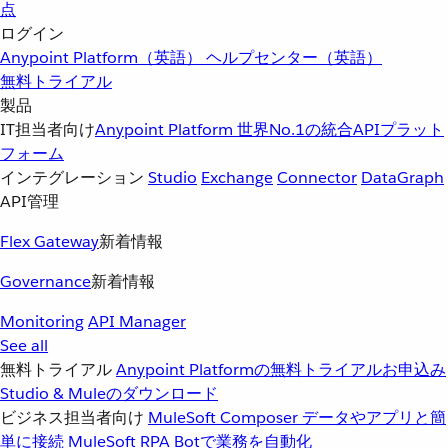
点
ログイン
Anypoint Platform（英語）
ヘルプセンター（英語）
無料トライアル
製品
IT担当者向け
Anypoint Platform
世界No.1の統合APIプラット
フォーム
インテグレーション
Studio
Exchange
Connector
DataGraph
API管理
Flex Gateway
新着情報
Governance
新着情報
Monitoring
API Manager
See all
無料トライアル
Anypoint Platformの無料トライアルお申込み
Studio & Muleのダウンロード
ビジネス担当者向け
MuleSoft Composer
データやアプリと簡
単に接続
MuleSoft RPA
Botで業務を自動化