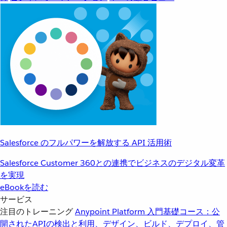
Salesforce のフルパワーを解放する API 活用術
Salesforce Customer 360との連携でビジネスのデジタル変革
を実現
eBookを読む
サービス
注目のトレーニング
Anypoint Platform 入門
基礎コース：公
開されたAPIの検出と利用、デザイン、ビルド、デプロイ、管