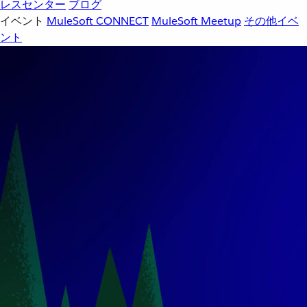
レスセンター
ブログ
イベント
MuleSoft CONNECT
MuleSoft Meetup
その他イベ
ント