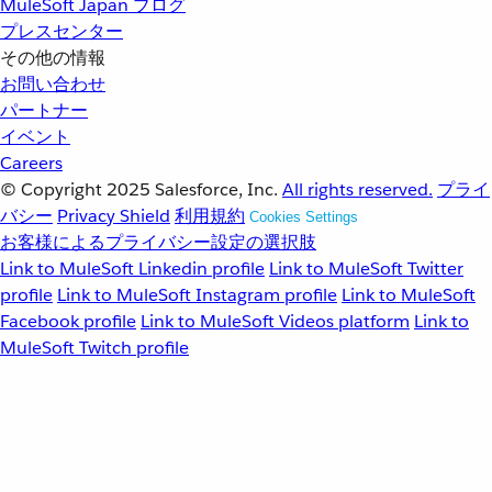
MuleSoft Japan ブログ
プレスセンター
その他の情報
お問い合わせ
パートナー
イベント
Careers
© Copyright 2025
Salesforce, Inc.
All rights reserved.
プライ
バシー
Privacy Shield
利用規約
Cookies Settings
お客様によるプライバシー設定の選択肢
Link to MuleSoft Linkedin profile
Link to MuleSoft Twitter
profile
Link to MuleSoft Instagram profile
Link to MuleSoft
Facebook profile
Link to MuleSoft Videos platform
Link to
MuleSoft Twitch profile