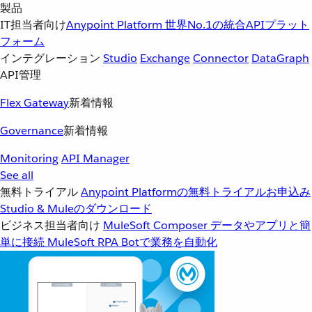
製品
IT担当者向け
Anypoint Platform
世界No.1の統合APIプラット
フォーム
インテグレーション
Studio
Exchange
Connector
DataGraph
API管理
Flex Gateway
新着情報
Governance
新着情報
Monitoring
API Manager
See all
無料トライアル
Anypoint Platformの無料トライアルお申込み
Studio & Muleのダウンロード
ビジネス担当者向け
MuleSoft Composer
データやアプリと簡
単に接続
MuleSoft RPA
Botで業務を自動化