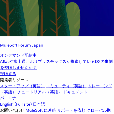
MuleSoft Forum Japan
オンデマンド配信中
Aflacや富士通、ポリプラスチックスが推進しているDXの事例
を視聴しませんか？
視聴する
開発者リソース
スタートアップ（英語）
コミュニティ（英語）
トレーニング
（英語）
チュートリアル（英語）
ドキュメント
パートナー
English
(Full site)
日本語
お問い合わせ
MuleSoft に連絡
サポートを依頼
グローバル拠