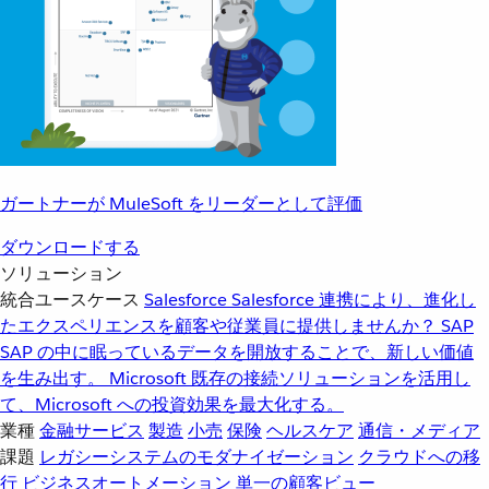
ガートナーが MuleSoft をリーダーとして評価
ダウンロードする
ソリューション
統合ユースケース
Salesforce
Salesforce 連携により、進化し
たエクスペリエンスを顧客や従業員に提供しませんか？
SAP
SAP の中に眠っているデータを開放することで、新しい価値
を生み出す。
Microsoft
既存の接続ソリューションを活用し
て、Microsoft への投資効果を最大化する。
業種
金融サービス
製造
小売
保険
ヘルスケア
通信・メディア
課題
レガシーシステムのモダナイゼーション
クラウドへの移
行
ビジネスオートメーション
単一の顧客ビュー