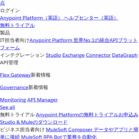
点
ログイン
Anypoint Platform（英語）
ヘルプセンター（英語）
無料トライアル
製品
IT担当者向け
Anypoint Platform
世界No.1の統合APIプラット
フォーム
インテグレーション
Studio
Exchange
Connector
DataGraph
API管理
Flex Gateway
新着情報
Governance
新着情報
Monitoring
API Manager
See all
無料トライアル
Anypoint Platformの無料トライアルお申込み
Studio & Muleのダウンロード
ビジネス担当者向け
MuleSoft Composer
データやアプリと簡
単に接続
MuleSoft RPA
Botで業務を自動化