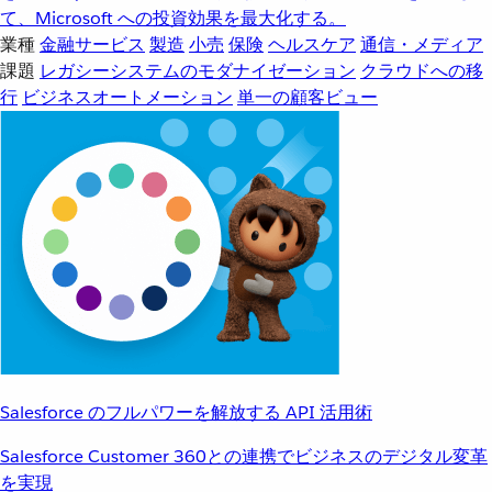
て、Microsoft への投資効果を最大化する。
業種
金融サービス
製造
小売
保険
ヘルスケア
通信・メディア
課題
レガシーシステムのモダナイゼーション
クラウドへの移
行
ビジネスオートメーション
単一の顧客ビュー
Salesforce のフルパワーを解放する API 活用術
Salesforce Customer 360との連携でビジネスのデジタル変革
を実現