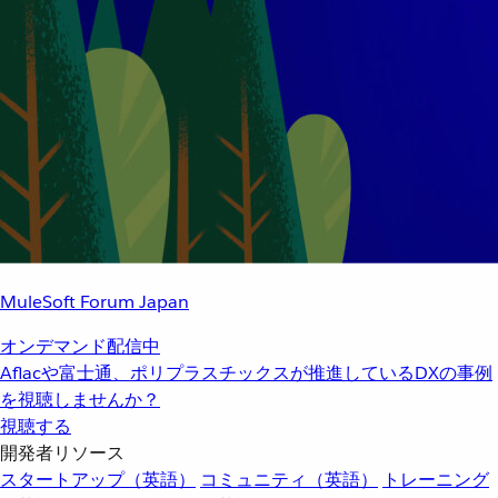
MuleSoft Forum Japan
オンデマンド配信中
Aflacや富士通、ポリプラスチックスが推進しているDXの事例
を視聴しませんか？
視聴する
開発者リソース
スタートアップ（英語）
コミュニティ（英語）
トレーニング