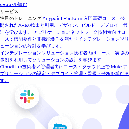
eBookを読む
サービス
注目のトレーニング
Anypoint Platform 入門
基礎コース：公
開されたAPIの検出と利用、デザイン、ビルド、デプロイ、管
理を学びます。
アプリケーションネットワーク
技術者向けコ
ース：機能要件と非機能要件を満たすインテグレーションソリ
ューションの設計を学びます。
インテグレーションソリューション
技術者向けコース：実際の
事例を利用してソリューションの設計を学びます。
CloudHub
技術者／管理者向けコース：クラウド上で Mule ア
プリケーションの設定・デプロイ・管理・監視・分析を学びま
す。