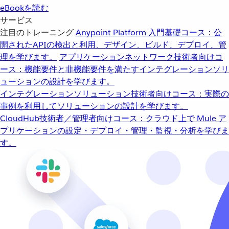
eBookを読む
サービス
注目のトレーニング
Anypoint Platform 入門
基礎コース：公
開されたAPIの検出と利用、デザイン、ビルド、デプロイ、管
理を学びます。
アプリケーションネットワーク
技術者向けコ
ース：機能要件と非機能要件を満たすインテグレーションソリ
ューションの設計を学びます。
インテグレーションソリューション
技術者向けコース：実際の
事例を利用してソリューションの設計を学びます。
CloudHub
技術者／管理者向けコース：クラウド上で Mule ア
プリケーションの設定・デプロイ・管理・監視・分析を学びま
す。