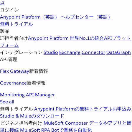
点
ログイン
Anypoint Platform（英語）
ヘルプセンター（英語）
無料トライアル
製品
IT担当者向け
Anypoint Platform
世界No.1の統合APIプラット
フォーム
インテグレーション
Studio
Exchange
Connector
DataGraph
API管理
Flex Gateway
新着情報
Governance
新着情報
Monitoring
API Manager
See all
無料トライアル
Anypoint Platformの無料トライアルお申込み
Studio & Muleのダウンロード
ビジネス担当者向け
MuleSoft Composer
データやアプリと簡
単に接続
MuleSoft RPA
Botで業務を自動化