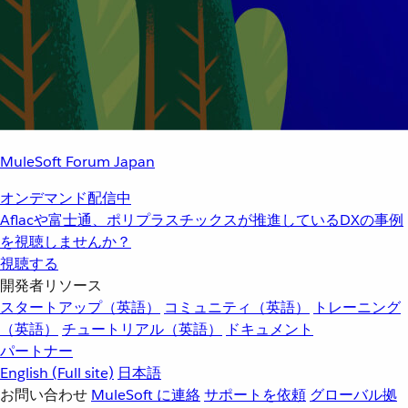
MuleSoft Forum Japan
オンデマンド配信中
Aflacや富士通、ポリプラスチックスが推進しているDXの事例
を視聴しませんか？
視聴する
開発者リソース
スタートアップ（英語）
コミュニティ（英語）
トレーニング
（英語）
チュートリアル（英語）
ドキュメント
パートナー
English
(Full site)
日本語
お問い合わせ
MuleSoft に連絡
サポートを依頼
グローバル拠