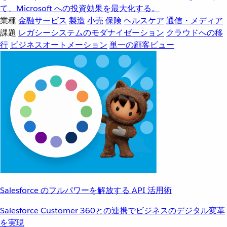
て、Microsoft への投資効果を最大化する。
業種
金融サービス
製造
小売
保険
ヘルスケア
通信・メディア
課題
レガシーシステムのモダナイゼーション
クラウドへの移
行
ビジネスオートメーション
単一の顧客ビュー
Salesforce のフルパワーを解放する API 活用術
Salesforce Customer 360との連携でビジネスのデジタル変革
を実現