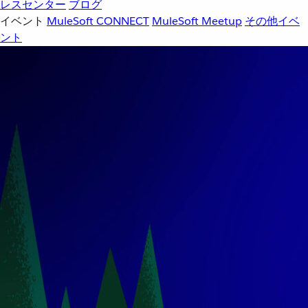
レスセンター
ブログ
イベント
MuleSoft CONNECT
MuleSoft Meetup
その他イベ
ント