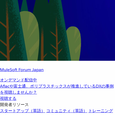
MuleSoft Forum Japan
オンデマンド配信中
Aflacや富士通、ポリプラスチックスが推進しているDXの事例
を視聴しませんか？
視聴する
開発者リソース
スタートアップ（英語）
コミュニティ（英語）
トレーニング