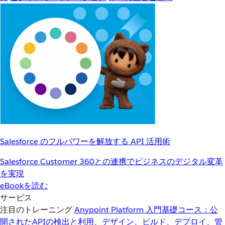
Salesforce のフルパワーを解放する API 活用術
Salesforce Customer 360との連携でビジネスのデジタル変革
を実現
eBookを読む
サービス
注目のトレーニング
Anypoint Platform 入門
基礎コース：公
開されたAPIの検出と利用、デザイン、ビルド、デプロイ、管