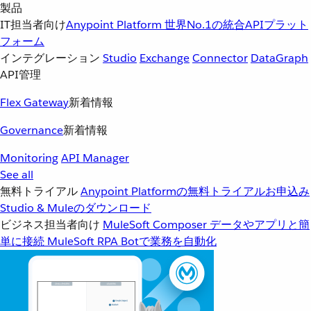
製品
IT担当者向け
Anypoint Platform
世界No.1の統合APIプラット
フォーム
インテグレーション
Studio
Exchange
Connector
DataGraph
API管理
Flex Gateway
新着情報
Governance
新着情報
Monitoring
API Manager
See all
無料トライアル
Anypoint Platformの無料トライアルお申込み
Studio & Muleのダウンロード
ビジネス担当者向け
MuleSoft Composer
データやアプリと簡
単に接続
MuleSoft RPA
Botで業務を自動化