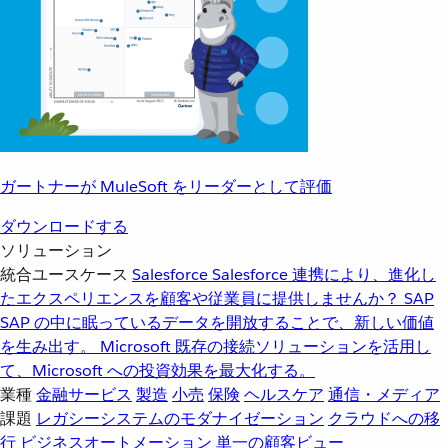
ガートナーが MuleSoft をリーダーとして評価
ダウンロードする
ソリューション
統合ユースケース
Salesforce
Salesforce 連携により、進化し
たエクスペリエンスを顧客や従業員に提供しませんか？
SAP
SAP の中に眠っているデータを開放することで、新しい価値
を生み出す。
Microsoft
既存の接続ソリューションを活用し
て、Microsoft への投資効果を最大化する。
業種
金融サービス
製造
小売
保険
ヘルスケア
通信・メディア
課題
レガシーシステムのモダナイゼーション
クラウドへの移
行
ビジネスオートメーション
単一の顧客ビュー