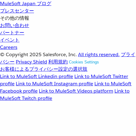
MuleSoft Japan ブログ
プレスセンター
その他の情報
お問い合わせ
パートナー
イベント
Careers
© Copyright 2025
Salesforce, Inc.
All rights reserved.
プライ
バシー
Privacy Shield
利用規約
Cookies Settings
お客様によるプライバシー設定の選択肢
Link to MuleSoft Linkedin profile
Link to MuleSoft Twitter
profile
Link to MuleSoft Instagram profile
Link to MuleSoft
Facebook profile
Link to MuleSoft Videos platform
Link to
MuleSoft Twitch profile