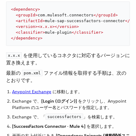
<
dependency
>
<
groupId
>
com.mulesoft.connectors
</
groupId
>
<
artifactId
>
mule-sap-successfactors-connector
</
ar
<
version
>
<
x.x.x
>
</
version
>
<
classifier
>
mule-plugin
</
classifier
>
</
dependency
>
​ を使用しているコネクタに対応するバージョンに
x.x.x
置き換えます。
最新の ​
​ ファイル情報を取得する手順は、次の
pom.xml
とおりです。
Anypoint Exchange
​ に移動します。
Exchange で、​
[Login (ログイン)]
​ をクリックし、Anypoint
Platform のユーザー名とパスワードを指定します。
Exchange で、「​
​」を検索します。
successfactors
[SuccessFactors Connector - Mule 4]
​ を選択します。
画面の右上付近にある ​
[Dependency Snippets (連動関係スニ