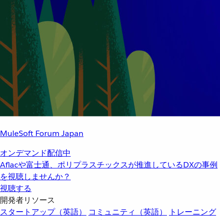
MuleSoft Forum Japan
オンデマンド配信中
Aflacや富士通、ポリプラスチックスが推進しているDXの事例
を視聴しませんか？
視聴する
開発者リソース
スタートアップ（英語）
コミュニティ（英語）
トレーニング