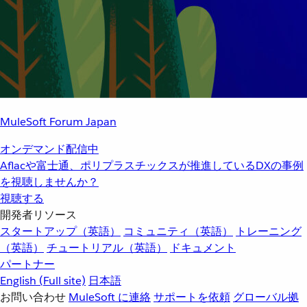
MuleSoft Forum Japan
オンデマンド配信中
Aflacや富士通、ポリプラスチックスが推進しているDXの事例
を視聴しませんか？
視聴する
開発者リソース
スタートアップ（英語）
コミュニティ（英語）
トレーニング
（英語）
チュートリアル（英語）
ドキュメント
パートナー
English
(Full site)
日本語
お問い合わせ
MuleSoft に連絡
サポートを依頼
グローバル拠