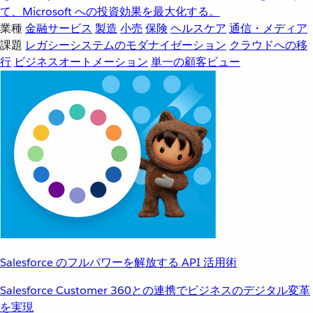
て、Microsoft への投資効果を最大化する。
業種
金融サービス
製造
小売
保険
ヘルスケア
通信・メディア
課題
レガシーシステムのモダナイゼーション
クラウドへの移
行
ビジネスオートメーション
単一の顧客ビュー
Salesforce のフルパワーを解放する API 活用術
Salesforce Customer 360との連携でビジネスのデジタル変革
を実現