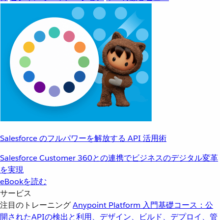
Salesforce のフルパワーを解放する API 活用術
Salesforce Customer 360との連携でビジネスのデジタル変革
を実現
eBookを読む
サービス
注目のトレーニング
Anypoint Platform 入門
基礎コース：公
開されたAPIの検出と利用、デザイン、ビルド、デプロイ、管