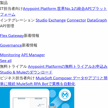
製品
IT担当者向け
Anypoint Platform
世界No.1の統合APIプラット
フォーム
インテグレーション
Studio
Exchange
Connector
DataGraph
API管理
Flex Gateway
新着情報
Governance
新着情報
Monitoring
API Manager
See all
無料トライアル
Anypoint Platformの無料トライアルお申込み
Studio & Muleのダウンロード
ビジネス担当者向け
MuleSoft Composer
データやアプリと簡
単に接続
MuleSoft RPA
Botで業務を自動化