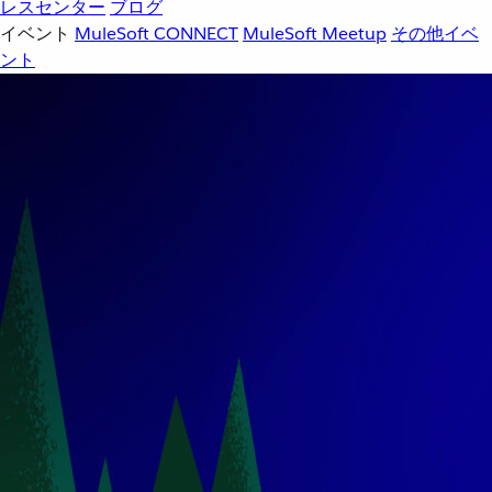
レスセンター
ブログ
イベント
MuleSoft CONNECT
MuleSoft Meetup
その他イベ
ント