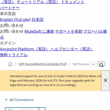
（英語）
チュートリアル（英語）
ドキュメント
パートナー
表示言語
English
(Full site)
日本語
お問い合わせ
お問い合わせ
MuleSoft に連絡
サポートを依頼
グローバル拠
点
ログイン
Anypoint Platform（英語）
ヘルプセンター（英語）
無料トライアル
SAP SuccessFactors Connector
(5.0)
SAP SuccessFactors Con
Standard support for Java 8 and 11 ends in March 2025 for Mule 4.8
Edge and February 2026 for 4.6 LTS. Plan your upgrade path for
apps that are running on Java 8 or 11 accordingly.
All Connectors