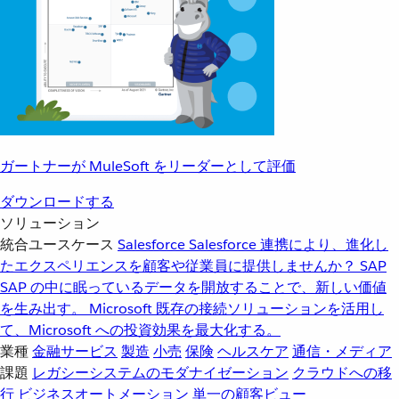
ガートナーが MuleSoft をリーダーとして評価
ダウンロードする
ソリューション
統合ユースケース
Salesforce
Salesforce 連携により、進化し
たエクスペリエンスを顧客や従業員に提供しませんか？
SAP
SAP の中に眠っているデータを開放することで、新しい価値
を生み出す。
Microsoft
既存の接続ソリューションを活用し
て、Microsoft への投資効果を最大化する。
業種
金融サービス
製造
小売
保険
ヘルスケア
通信・メディア
課題
レガシーシステムのモダナイゼーション
クラウドへの移
行
ビジネスオートメーション
単一の顧客ビュー