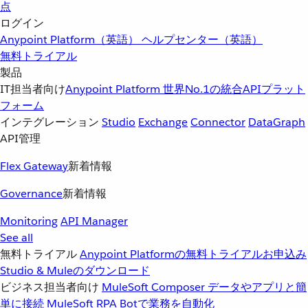
点
ログイン
Anypoint Platform（英語）
ヘルプセンター（英語）
無料トライアル
製品
IT担当者向け
Anypoint Platform
世界No.1の統合APIプラット
フォーム
インテグレーション
Studio
Exchange
Connector
DataGraph
API管理
Flex Gateway
新着情報
Governance
新着情報
Monitoring
API Manager
See all
無料トライアル
Anypoint Platformの無料トライアルお申込み
Studio & Muleのダウンロード
ビジネス担当者向け
MuleSoft Composer
データやアプリと簡
単に接続
MuleSoft RPA
Botで業務を自動化