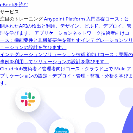
eBookを読む
サービス
注目のトレーニング
Anypoint Platform 入門
基礎コース：公
開されたAPIの検出と利用、デザイン、ビルド、デプロイ、管
理を学びます。
アプリケーションネットワーク
技術者向けコ
ース：機能要件と非機能要件を満たすインテグレーションソリ
ューションの設計を学びます。
インテグレーションソリューション
技術者向けコース：実際の
事例を利用してソリューションの設計を学びます。
CloudHub
技術者／管理者向けコース：クラウド上で Mule ア
プリケーションの設定・デプロイ・管理・監視・分析を学びま
す。