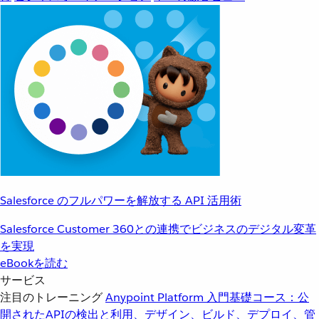
Salesforce のフルパワーを解放する API 活用術
Salesforce Customer 360との連携でビジネスのデジタル変革
を実現
eBookを読む
サービス
注目のトレーニング
Anypoint Platform 入門
基礎コース：公
開されたAPIの検出と利用、デザイン、ビルド、デプロイ、管