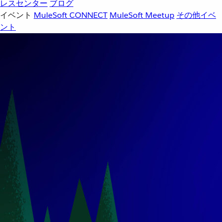
レスセンター
ブログ
イベント
MuleSoft CONNECT
MuleSoft Meetup
その他イベ
ント