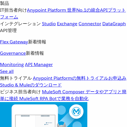
製品
IT担当者向け
Anypoint Platform
世界No.1の統合APIプラット
フォーム
インテグレーション
Studio
Exchange
Connector
DataGraph
API管理
Flex Gateway
新着情報
Governance
新着情報
Monitoring
API Manager
See all
無料トライアル
Anypoint Platformの無料トライアルお申込み
Studio & Muleのダウンロード
ビジネス担当者向け
MuleSoft Composer
データやアプリと簡
単に接続
MuleSoft RPA
Botで業務を自動化