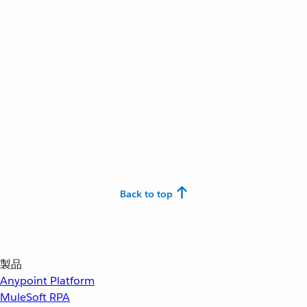
Back to top
製品
Anypoint Platform
MuleSoft RPA