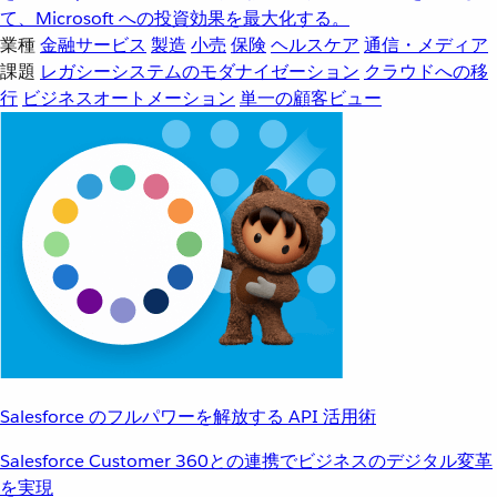
て、Microsoft への投資効果を最大化する。
業種
金融サービス
製造
小売
保険
ヘルスケア
通信・メディア
課題
レガシーシステムのモダナイゼーション
クラウドへの移
行
ビジネスオートメーション
単一の顧客ビュー
Salesforce のフルパワーを解放する API 活用術
Salesforce Customer 360との連携でビジネスのデジタル変革
を実現