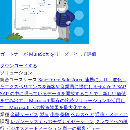
ガートナーが MuleSoft をリーダーとして評価
ダウンロードする
ソリューション
統合ユースケース
Salesforce
Salesforce 連携により、進化し
たエクスペリエンスを顧客や従業員に提供しませんか？
SAP
SAP の中に眠っているデータを開放することで、新しい価値
を生み出す。
Microsoft
既存の接続ソリューションを活用し
て、Microsoft への投資効果を最大化する。
業種
金融サービス
製造
小売
保険
ヘルスケア
通信・メディア
課題
レガシーシステムのモダナイゼーション
クラウドへの移
行
ビジネスオートメーション
単一の顧客ビュー