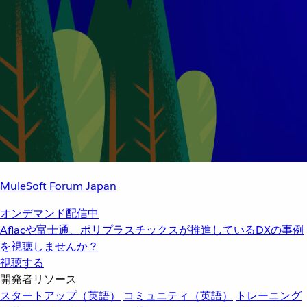
MuleSoft Forum Japan
オンデマンド配信中
Aflacや富士通、ポリプラスチックスが推進しているDXの事例
を視聴しませんか？
視聴する
開発者リソース
スタートアップ（英語）
コミュニティ（英語）
トレーニング