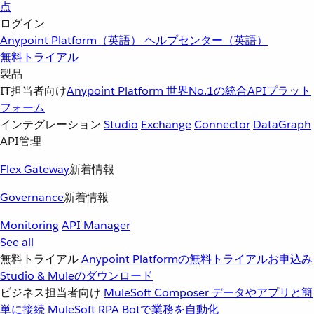
点
ログイン
Anypoint Platform（英語）
ヘルプセンター（英語）
無料トライアル
製品
IT担当者向け
Anypoint Platform
世界No.1の統合APIプラット
フォーム
インテグレーション
Studio
Exchange
Connector
DataGraph
API管理
Flex Gateway
新着情報
Governance
新着情報
Monitoring
API Manager
See all
無料トライアル
Anypoint Platformの無料トライアルお申込み
Studio & Muleのダウンロード
ビジネス担当者向け
MuleSoft Composer
データやアプリと簡
単に接続
MuleSoft RPA
Botで業務を自動化