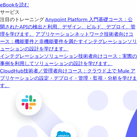
eBookを読む
サービス
注目のトレーニング
Anypoint Platform 入門
基礎コース：公
開されたAPIの検出と利用、デザイン、ビルド、デプロイ、管
理を学びます。
アプリケーションネットワーク
技術者向けコ
ース：機能要件と非機能要件を満たすインテグレーションソリ
ューションの設計を学びます。
インテグレーションソリューション
技術者向けコース：実際の
事例を利用してソリューションの設計を学びます。
CloudHub
技術者／管理者向けコース：クラウド上で Mule ア
プリケーションの設定・デプロイ・管理・監視・分析を学びま
す。