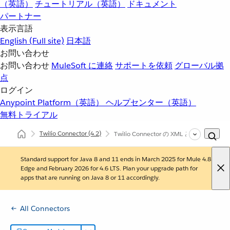
（英語）
チュートリアル（英語）
ドキュメント
パートナー
表示言語
English
(Full site)
日本語
お問い合わせ
お問い合わせ
MuleSoft に連絡
サポートを依頼
グローバル拠
点
ログイン
Anypoint Platform（英語）
ヘルプセンター（英語）
無料トライアル
Twilio Connector
(4.2)
Twilio Connector の XML と Maven の
Standard support for Java 8 and 11 ends in March 2025 for Mule 4.8
Edge and February 2026 for 4.6 LTS. Plan your upgrade path for
apps that are running on Java 8 or 11 accordingly.
All Connectors