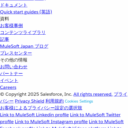
ドキュメント
Quick start guides (英語)
資料
お客様事例
コンテンツライブラリ
記事
MuleSoft Japan ブログ
プレスセンター
その他の情報
お問い合わせ
パートナー
イベント
Careers
© Copyright 2025
Salesforce, Inc.
All rights reserved.
プライ
バシー
Privacy Shield
利用規約
Cookies Settings
お客様によるプライバシー設定の選択肢
Link to MuleSoft Linkedin profile
Link to MuleSoft Twitter
profile
Link to MuleSoft Instagram profile
Link to MuleSoft