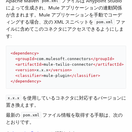
Apache Maven ​
​ ファイルは Anypoint Studio
pom.xml
によって生成され、Mule アプリケーションの連動関係
が含まれます。Mule アプリケーションを手動でコーデ
ィングする場合、次の XML スニペットを ​
​ ファ
pom.xml
イルに含めてこのコネクタにアクセスできるようにしま
す:
<
dependency
>
<
groupId
>
com.mulesoft.connectors
</
groupId
>
<
artifactId
>
mule-twilio-connector
</
artifactId
>
<
version
>
x.x.x
</
version
>
<
classifier
>
mule-plugin
</
classifier
>
</
dependency
>
​ を使用しているコネクタに対応するバージョンに
x.x.x
置き換えます。
最新の ​
​ ファイル情報を取得する手順は、次の
pom.xml
とおりです。