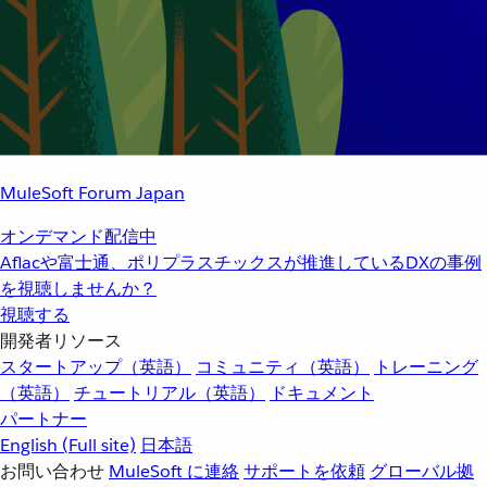
MuleSoft Forum Japan
オンデマンド配信中
Aflacや富士通、ポリプラスチックスが推進しているDXの事例
を視聴しませんか？
視聴する
開発者リソース
スタートアップ（英語）
コミュニティ（英語）
トレーニング
（英語）
チュートリアル（英語）
ドキュメント
パートナー
English
(Full site)
日本語
お問い合わせ
MuleSoft に連絡
サポートを依頼
グローバル拠