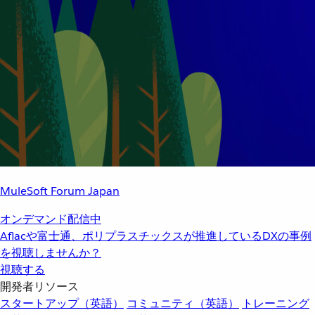
MuleSoft Forum Japan
オンデマンド配信中
Aflacや富士通、ポリプラスチックスが推進しているDXの事例
を視聴しませんか？
視聴する
開発者リソース
スタートアップ（英語）
コミュニティ（英語）
トレーニング