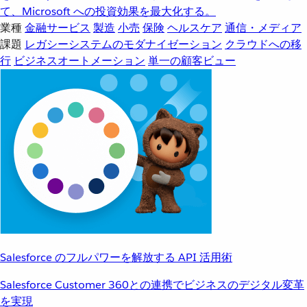
て、Microsoft への投資効果を最大化する。
業種
金融サービス
製造
小売
保険
ヘルスケア
通信・メディア
課題
レガシーシステムのモダナイゼーション
クラウドへの移
行
ビジネスオートメーション
単一の顧客ビュー
Salesforce のフルパワーを解放する API 活用術
Salesforce Customer 360との連携でビジネスのデジタル変革
を実現