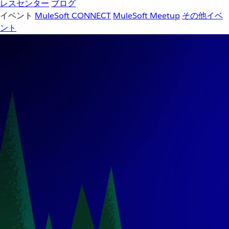
レスセンター
ブログ
イベント
MuleSoft CONNECT
MuleSoft Meetup
その他イベ
ント