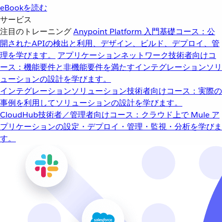
eBookを読む
サービス
注目のトレーニング
Anypoint Platform 入門
基礎コース：公
開されたAPIの検出と利用、デザイン、ビルド、デプロイ、管
理を学びます。
アプリケーションネットワーク
技術者向けコ
ース：機能要件と非機能要件を満たすインテグレーションソリ
ューションの設計を学びます。
インテグレーションソリューション
技術者向けコース：実際の
事例を利用してソリューションの設計を学びます。
CloudHub
技術者／管理者向けコース：クラウド上で Mule ア
プリケーションの設定・デプロイ・管理・監視・分析を学びま
す。