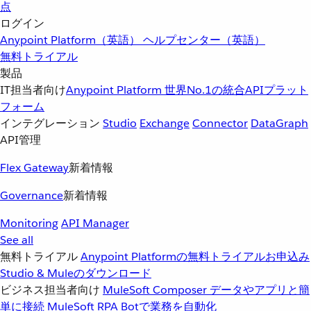
点
ログイン
Anypoint Platform（英語）
ヘルプセンター（英語）
無料トライアル
製品
IT担当者向け
Anypoint Platform
世界No.1の統合APIプラット
フォーム
インテグレーション
Studio
Exchange
Connector
DataGraph
API管理
Flex Gateway
新着情報
Governance
新着情報
Monitoring
API Manager
See all
無料トライアル
Anypoint Platformの無料トライアルお申込み
Studio & Muleのダウンロード
ビジネス担当者向け
MuleSoft Composer
データやアプリと簡
単に接続
MuleSoft RPA
Botで業務を自動化