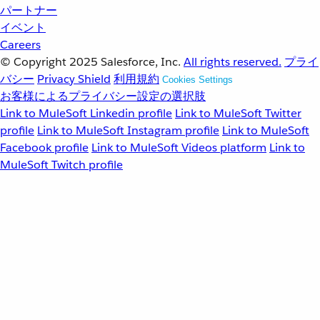
パートナー
イベント
Careers
© Copyright 2025
Salesforce, Inc.
All rights reserved.
プライ
バシー
Privacy Shield
利用規約
Cookies Settings
お客様によるプライバシー設定の選択肢
Link to MuleSoft Linkedin profile
Link to MuleSoft Twitter
profile
Link to MuleSoft Instagram profile
Link to MuleSoft
Facebook profile
Link to MuleSoft Videos platform
Link to
MuleSoft Twitch profile