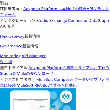
製品
IT担当者向け
Anypoint Platform
世界No.1の統合APIプラット
フォーム
インテグレーション
Studio
Exchange
Connector
DataGraph
API管理
Flex Gateway
新着情報
Governance
新着情報
Monitoring
API Manager
See all
無料トライアル
Anypoint Platformの無料トライアルお申込み
Studio & Muleのダウンロード
ビジネス担当者向け
MuleSoft Composer
データやアプリと簡
単に接続
MuleSoft RPA
Botで業務を自動化