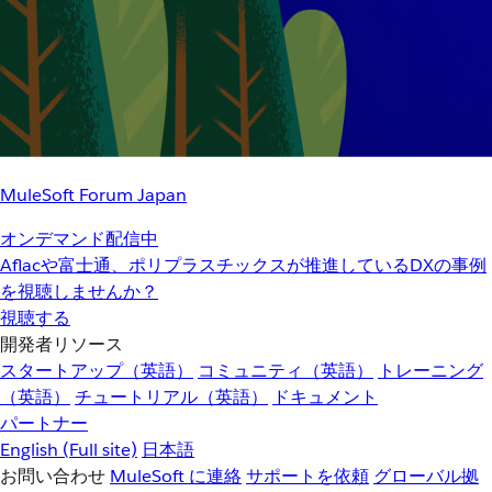
MuleSoft Forum Japan
オンデマンド配信中
Aflacや富士通、ポリプラスチックスが推進しているDXの事例
を視聴しませんか？
視聴する
開発者リソース
スタートアップ（英語）
コミュニティ（英語）
トレーニング
（英語）
チュートリアル（英語）
ドキュメント
パートナー
English
(Full site)
日本語
お問い合わせ
MuleSoft に連絡
サポートを依頼
グローバル拠