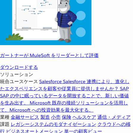
ガートナーが MuleSoft をリーダーとして評価
ダウンロードする
ソリューション
統合ユースケース
Salesforce
Salesforce 連携により、進化し
たエクスペリエンスを顧客や従業員に提供しませんか？
SAP
SAP の中に眠っているデータを開放することで、新しい価値
を生み出す。
Microsoft
既存の接続ソリューションを活用し
て、Microsoft への投資効果を最大化する。
業種
金融サービス
製造
小売
保険
ヘルスケア
通信・メディア
課題
レガシーシステムのモダナイゼーション
クラウドへの移
行
ビジネスオートメーション
単一の顧客ビュー