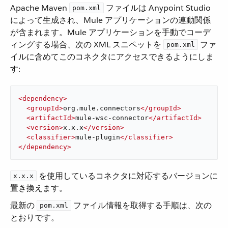
Apache Maven ​
​ ファイルは Anypoint Studio
pom.xml
によって生成され、Mule アプリケーションの連動関係
が含まれます。Mule アプリケーションを手動でコーデ
ィングする場合、次の XML スニペットを ​
​ ファ
pom.xml
イルに含めてこのコネクタにアクセスできるようにしま
す:
<
dependency
>
<
groupId
>
org.mule.connectors
</
groupId
>
<
artifactId
>
mule-wsc-connector
</
artifactId
>
<
version
>
x.x.x
</
version
>
<
classifier
>
mule-plugin
</
classifier
>
</
dependency
>
​ を使用しているコネクタに対応するバージョンに
x.x.x
置き換えます。
最新の ​
​ ファイル情報を取得する手順は、次の
pom.xml
とおりです。