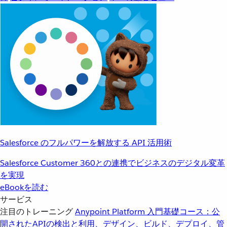
Salesforce のフルパワーを解放する API 活用術
Salesforce Customer 360との連携でビジネスのデジタル変革
を実現
eBookを読む
サービス
注目のトレーニング
Anypoint Platform 入門
基礎コース：公
開されたAPIの検出と利用、デザイン、ビルド、デプロイ、管