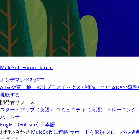
MuleSoft Forum Japan
オンデマンド配信中
Aflacや富士通、ポリプラスチックスが推進しているDXの事
視聴する
開発者リソース
スタートアップ（英語）
コミュニティ（英語）
トレーニング
パートナー
English
(Full site)
日本語
お問い合わせ
MuleSoft に連絡
サポートを依頼
グローバル拠