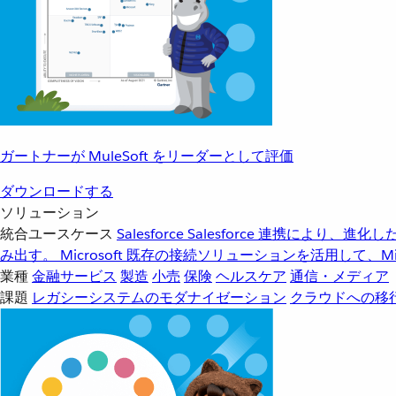
ガートナーが MuleSoft をリーダーとして評価
ダウンロードする
ソリューション
統合ユースケース
Salesforce
Salesforce 連携により、
み出す。
Microsoft
既存の接続ソリューションを活用して、Mic
業種
金融サービス
製造
小売
保険
ヘルスケア
通信・メディア
課題
レガシーシステムのモダナイゼーション
クラウドへの移