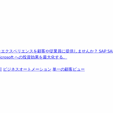
進化したエクスペリエンスを顧客や従業員に提供しませんか？
SAP
S
rosoft への投資効果を最大化する。
行
ビジネスオートメーション
単一の顧客ビュー