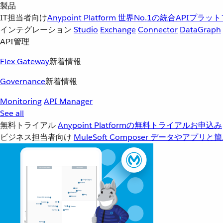
製品
IT担当者向け
Anypoint Platform
世界No.1の統合APIプラッ
インテグレーション
Studio
Exchange
Connector
DataGraph
API管理
Flex Gateway
新着情報
Governance
新着情報
Monitoring
API Manager
See all
無料トライアル
Anypoint Platformの無料トライアルお申込み
ビジネス担当者向け
MuleSoft Composer
データやアプリと簡