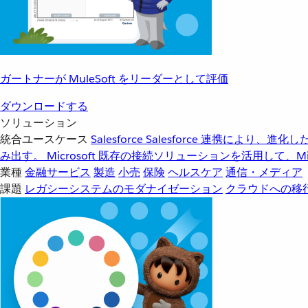
ガートナーが MuleSoft をリーダーとして評価
ダウンロードする
ソリューション
統合ユースケース
Salesforce
Salesforce 連携により、
み出す。
Microsoft
既存の接続ソリューションを活用して、Mic
業種
金融サービス
製造
小売
保険
ヘルスケア
通信・メディア
課題
レガシーシステムのモダナイゼーション
クラウドへの移