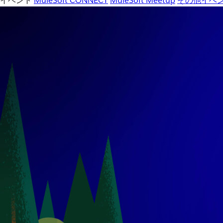
イベント
MuleSoft CONNECT
MuleSoft Meetup
その他イベ