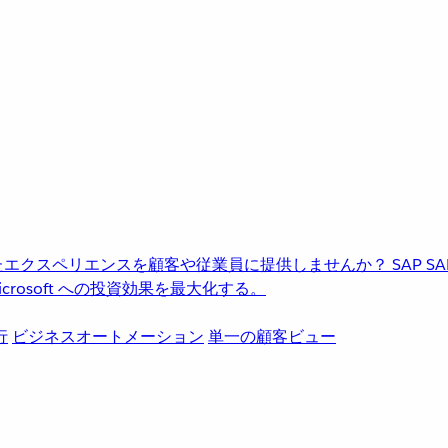
進化したエクスペリエンスを顧客や従業員に提供しませんか？
SAP
S
rosoft への投資効果を最大化する。
行
ビジネスオートメーション
単一の顧客ビュー