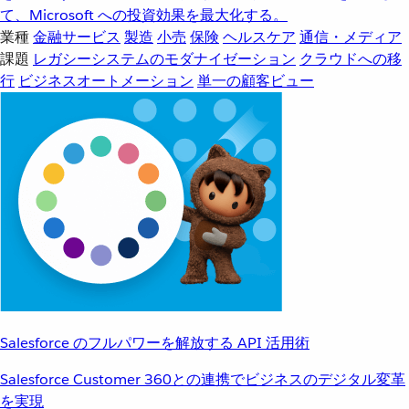
て、Microsoft への投資効果を最大化する。
業種
金融サービス
製造
小売
保険
ヘルスケア
通信・メディア
課題
レガシーシステムのモダナイゼーション
クラウドへの移
行
ビジネスオートメーション
単一の顧客ビュー
Salesforce のフルパワーを解放する API 活用術
Salesforce Customer 360との連携でビジネスのデジタル変革
を実現