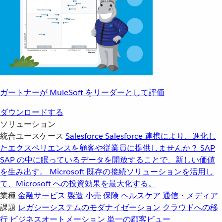
ガートナーが MuleSoft をリーダーとして評価
ダウンロードする
ソリューション
統合ユースケース
Salesforce
Salesforce 連携により、進化し
たエクスペリエンスを顧客や従業員に提供しませんか？
SAP
SAP の中に眠っているデータを開放することで、新しい価値
を生み出す。
Microsoft
既存の接続ソリューションを活用し
て、Microsoft への投資効果を最大化する。
業種
金融サービス
製造
小売
保険
ヘルスケア
通信・メディア
課題
レガシーシステムのモダナイゼーション
クラウドへの移
行
ビジネスオートメーション
単一の顧客ビュー