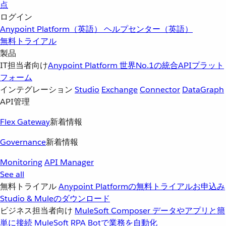
点
ログイン
Anypoint Platform（英語）
ヘルプセンター（英語）
無料トライアル
製品
IT担当者向け
Anypoint Platform
世界No.1の統合APIプラット
フォーム
インテグレーション
Studio
Exchange
Connector
DataGraph
API管理
Flex Gateway
新着情報
Governance
新着情報
Monitoring
API Manager
See all
無料トライアル
Anypoint Platformの無料トライアルお申込み
Studio & Muleのダウンロード
ビジネス担当者向け
MuleSoft Composer
データやアプリと簡
単に接続
MuleSoft RPA
Botで業務を自動化