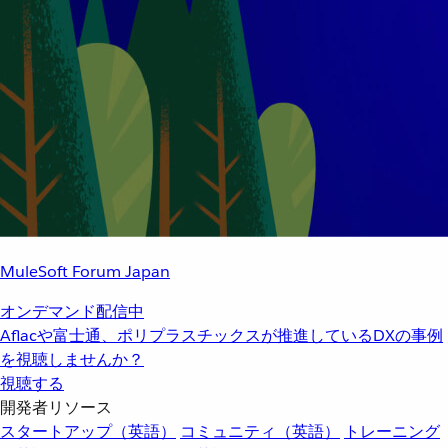
MuleSoft Forum Japan
オンデマンド配信中
Aflacや富士通、ポリプラスチックスが推進しているDXの事例
を視聴しませんか？
視聴する
開発者リソース
スタートアップ（英語）
コミュニティ（英語）
トレーニング