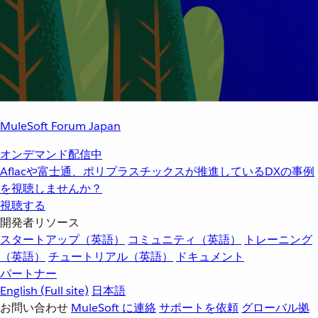
MuleSoft Forum Japan
オンデマンド配信中
Aflacや富士通、ポリプラスチックスが推進しているDXの事例
を視聴しませんか？
視聴する
開発者リソース
スタートアップ（英語）
コミュニティ（英語）
トレーニング
（英語）
チュートリアル（英語）
ドキュメント
パートナー
English
(Full site)
日本語
お問い合わせ
MuleSoft に連絡
サポートを依頼
グローバル拠