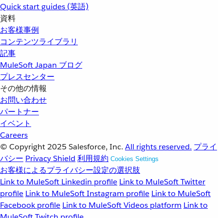
Quick start guides (英語)
資料
お客様事例
コンテンツライブラリ
記事
MuleSoft Japan ブログ
プレスセンター
その他の情報
お問い合わせ
パートナー
イベント
Careers
© Copyright 2025
Salesforce, Inc.
All rights reserved.
プライ
バシー
Privacy Shield
利用規約
Cookies Settings
お客様によるプライバシー設定の選択肢
Link to MuleSoft Linkedin profile
Link to MuleSoft Twitter
profile
Link to MuleSoft Instagram profile
Link to MuleSoft
Facebook profile
Link to MuleSoft Videos platform
Link to
MuleSoft Twitch profile