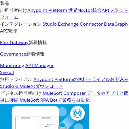
製品
IT担当者向け
Anypoint Platform
世界No.1の統合APIプラット
フォーム
インテグレーション
Studio
Exchange
Connector
DataGraph
API管理
Flex Gateway
新着情報
Governance
新着情報
Monitoring
API Manager
See all
無料トライアル
Anypoint Platformの無料トライアルお申込み
Studio & Muleのダウンロード
ビジネス担当者向け
MuleSoft Composer
データやアプリと簡
単に接続
MuleSoft RPA
Botで業務を自動化