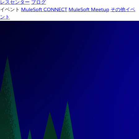
レスセンター
ブログ
イベント
MuleSoft CONNECT
MuleSoft Meetup
その他イベ
ント