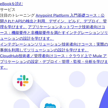
eBookを読む
サービス
注目のトレーニング
Anypoint Platform 入門
基礎コース：公
開されたAPIの検出と利用、デザイン、ビルド、デプロイ、管
理を学びます。
アプリケーションネットワーク
技術者向けコ
ース：機能要件と非機能要件を満たすインテグレーションソリ
ューションの設計を学びます。
インテグレーションソリューション
技術者向けコース：実際の
事例を利用してソリューションの設計を学びます。
CloudHub
技術者／管理者向けコース：クラウド上で Mule ア
プリケーションの設定・デプロイ・管理・監視・分析を学びま
す。