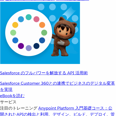
Salesforce のフルパワーを解放する API 活用術
Salesforce Customer 360との連携でビジネスのデジタル変革
を実現
eBookを読む
サービス
注目のトレーニング
Anypoint Platform 入門
基礎コース：公
開されたAPIの検出と利用、デザイン、ビルド、デプロイ、管