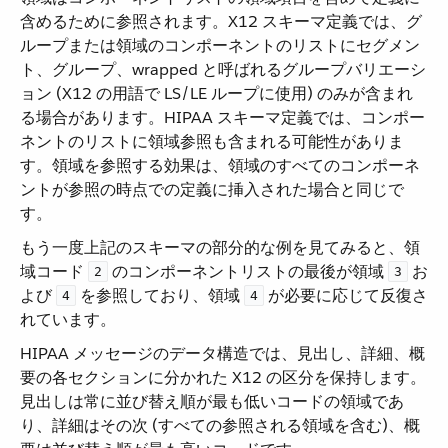
含めるために参照されます。X12 スキーマ定義では、グ
ループまたは領域のコンポーネントのリストにセグメン
ト、グループ、wrapped と呼ばれるグループバリエーシ
ョン (X12 の用語で LS/LE ループに使用) のみが含まれ
る場合があります。HIPAA スキーマ定義では、コンポー
ネントのリストに領域参照も含まれる可能性がありま
す。領域を参照する効果は、領域のすべてのコンポーネ
ントが参照の時点での定義に挿入された場合と同じで
す。
もう一度上記のスキーマの部分的な例を見てみると、領
域コード ​
​ のコンポーネントリストの最後が領域 ​
​ お
2
3
よび ​
​ を参照しており、領域 ​
​ が必要に応じて反復さ
4
4
れています。
HIPAA メッセージのデータ構造では、見出し、詳細、概
要の各セクションに分かれた X12 の区分を保持します。
見出しは常に並び替え順が最も低いコードの領域であ
り、詳細はその次 (すべての参照される領域を含む)、概