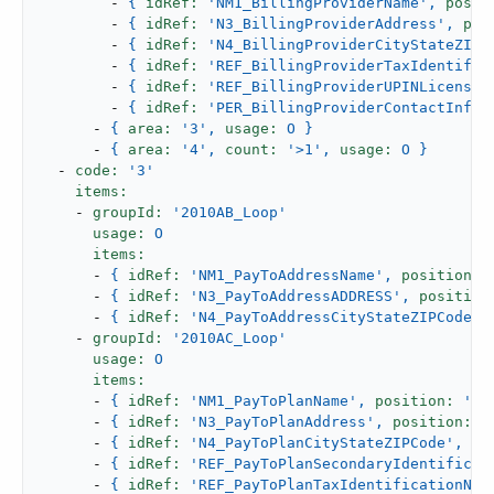
-
{
idRef:
'NM1_BillingProviderName'
,
posit
-
{
idRef:
'N3_BillingProviderAddress'
,
pos
-
{
idRef:
'N4_BillingProviderCityStateZIPC
-
{
idRef:
'REF_BillingProviderTaxIdentific
-
{
idRef:
'REF_BillingProviderUPINLicenseI
-
{
idRef:
'PER_BillingProviderContactInfor
-
{
area:
'3'
,
usage:
O
}
-
{
area:
'4'
,
count:
'>1'
,
usage:
O
}
-
code:
'3'
items:
-
groupId:
'2010AB_Loop'
usage:
O
items:
-
{
idRef:
'NM1_PayToAddressName'
,
position:
-
{
idRef:
'N3_PayToAddressADDRESS'
,
position
-
{
idRef:
'N4_PayToAddressCityStateZIPCode'
,
-
groupId:
'2010AC_Loop'
usage:
O
items:
-
{
idRef:
'NM1_PayToPlanName'
,
position:
'04
-
{
idRef:
'N3_PayToPlanAddress'
,
position:
'
-
{
idRef:
'N4_PayToPlanCityStateZIPCode'
,
po
-
{
idRef:
'REF_PayToPlanSecondaryIdentificat
-
{
idRef:
'REF_PayToPlanTaxIdentificationNum