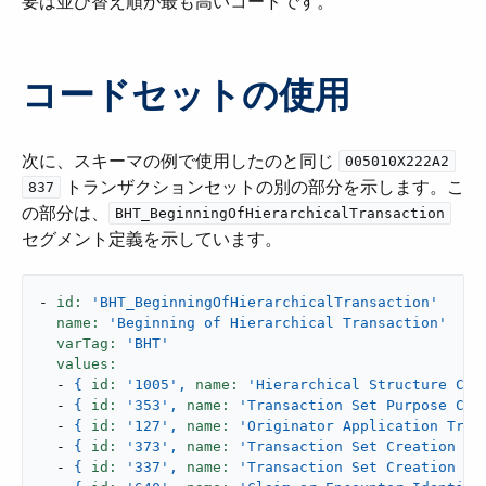
要は並び替え順が最も高いコードです。
コードセットの使用
次に、スキーマの例で使用したのと同じ ​
​
005010X222A2
​ トランザクションセットの別の部分を示します。こ
837
の部分は、​
BHT_BeginningOfHierarchicalTransaction
セグメント定義を示しています。
-
id:
'BHT_BeginningOfHierarchicalTransaction'
name:
'Beginning of Hierarchical Transaction'
varTag:
'BHT'
values:
-
{
id:
'1005'
,
name:
'Hierarchical Structure Cod
-
{
id:
'353'
,
name:
'Transaction Set Purpose Cod
-
{
id:
'127'
,
name:
'Originator Application Tran
-
{
id:
'373'
,
name:
'Transaction Set Creation Da
-
{
id:
'337'
,
name:
'Transaction Set Creation Ti