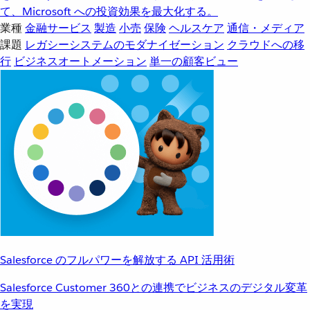
て、Microsoft への投資効果を最大化する。
業種
金融サービス
製造
小売
保険
ヘルスケア
通信・メディア
課題
レガシーシステムのモダナイゼーション
クラウドへの移
行
ビジネスオートメーション
単一の顧客ビュー
Salesforce のフルパワーを解放する API 活用術
Salesforce Customer 360との連携でビジネスのデジタル変革
を実現