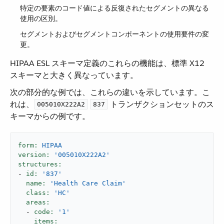
特定の要素のコード値による反復されたセグメントの異なる
使用の区別。
セグメントおよびセグメントコンポーネントの使用要件の変
更。
HIPAA ESL スキーマ定義のこれらの機能は、標準 X12
スキーマと大きく異なっています。
次の部分的な例では、これらの違いを示しています。こ
れは、​
​
​ トランザクションセットのス
005010X222A2
837
キーマからの例です。
form:
HIPAA
version:
'005010X222A2'
structures:
-
id:
'837'
name:
'Health Care Claim'
class:
'HC'
areas:
-
code:
'1'
items: