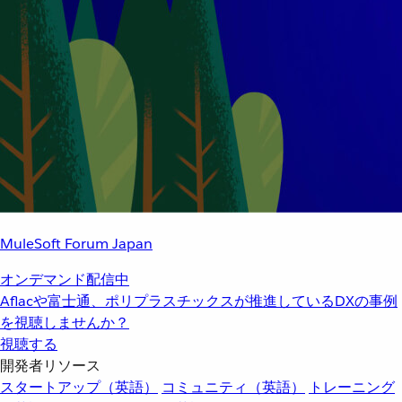
MuleSoft Forum Japan
オンデマンド配信中
Aflacや富士通、ポリプラスチックスが推進しているDXの事例
を視聴しませんか？
視聴する
開発者リソース
スタートアップ（英語）
コミュニティ（英語）
トレーニング