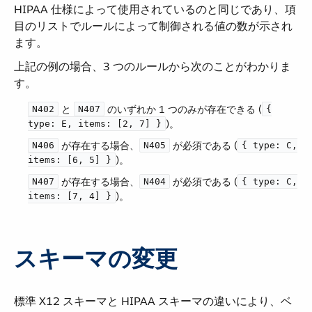
HIPAA 仕様によって使用されているのと同じであり、項
目のリストでルールによって制御される値の数が示され
ます。
上記の例の場合、3 つのルールから次のことがわかりま
す。
​ と ​
​ のいずれか 1 つのみが存在できる (​
N402
N407
{
​)。
type: E, items: [2, 7] }
​ が存在する場合、​
​ が必須である (​
N406
N405
{ type: C,
​)。
items: [6, 5] }
​ が存在する場合、​
​ が必須である (​
N407
N404
{ type: C,
​)。
items: [7, 4] }
スキーマの変更
標準 X12 スキーマと HIPAA スキーマの違いにより、ベ