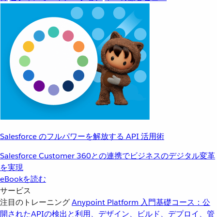
Salesforce のフルパワーを解放する API 活用術
Salesforce Customer 360との連携でビジネスのデジタル変革
を実現
eBookを読む
サービス
注目のトレーニング
Anypoint Platform 入門
基礎コース：公
開されたAPIの検出と利用、デザイン、ビルド、デプロイ、管