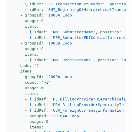
-
{
idRef:
'ST_TransactionSetHeader'
,
position:
-
{
idRef:
'BHT_BeginningOfHierarchicalTransact
-
groupId:
'1000A_Loop'
usage:
O
items:
-
{
idRef:
'NM1_SubmitterName'
,
position:
'02
-
{
idRef:
'PER_SubmitterEDIContactInformatio
-
groupId:
'1000B_Loop'
usage:
O
items:
-
{
idRef:
'NM1_ReceiverName'
,
position:
'050
-
code:
'2'
items:
-
groupId:
'2000A_Loop'
count:
'>1'
usage:
M
items:
-
{
idRef:
'HL_BillingProviderHierarchicalLev
-
{
idRef:
'PRV_BillingProviderSpecialtyInfor
-
{
idRef:
'CUR_ForeignCurrencyInformation'
,
-
groupId:
'2010AA_Loop'
usage:
O
items: