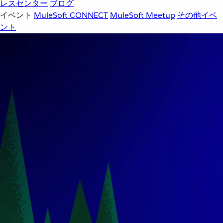
レスセンター
ブログ
イベント
MuleSoft CONNECT
MuleSoft Meetup
その他イベ
ント