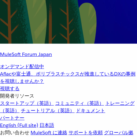
MuleSoft Forum Japan
オンデマンド配信中
Aflacや富士通、ポリプラスチックスが推進しているDXの事例
を視聴しませんか？
視聴する
開発者リソース
スタートアップ（英語）
コミュニティ（英語）
トレーニング
（英語）
チュートリアル（英語）
ドキュメント
パートナー
English
(Full site)
日本語
お問い合わせ
MuleSoft に連絡
サポートを依頼
グローバル拠