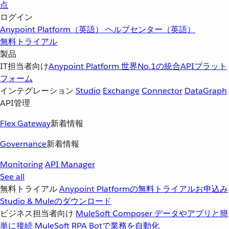
点
ログイン
Anypoint Platform（英語）
ヘルプセンター（英語）
無料トライアル
製品
IT担当者向け
Anypoint Platform
世界No.1の統合APIプラット
フォーム
インテグレーション
Studio
Exchange
Connector
DataGraph
API管理
Flex Gateway
新着情報
Governance
新着情報
Monitoring
API Manager
See all
無料トライアル
Anypoint Platformの無料トライアルお申込み
Studio & Muleのダウンロード
ビジネス担当者向け
MuleSoft Composer
データやアプリと簡
単に接続
MuleSoft RPA
Botで業務を自動化