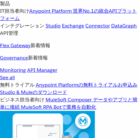
製品
IT担当者向け
Anypoint Platform
世界No.1の統合APIプラット
フォーム
インテグレーション
Studio
Exchange
Connector
DataGraph
API管理
Flex Gateway
新着情報
Governance
新着情報
Monitoring
API Manager
See all
無料トライアル
Anypoint Platformの無料トライアルお申込み
Studio & Muleのダウンロード
ビジネス担当者向け
MuleSoft Composer
データやアプリと簡
単に接続
MuleSoft RPA
Botで業務を自動化