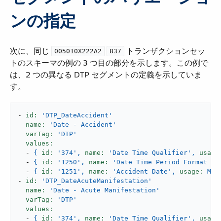
ンの指定
次に、同じ ​
​
​ トランザクションセッ
005010X222A2
837
トのスキーマの例の 3 つ目の部分を示します。この例で
は、2 つの異なる DTP セグメントの定義を示していま
す。
-
id:
'DTP_DateAccident'
name:
'Date - Accident'
varTag:
'DTP'
values:
-
{
id:
'374'
,
name:
'Date Time Qualifier'
,
usage
-
{
id:
'1250'
,
name:
'Date Time Period Format Qu
-
{
id:
'1251'
,
name:
'Accident Date'
,
usage:
M,
-
id:
'DTP_DateAcuteManifestation'
name:
'Date - Acute Manifestation'
varTag:
'DTP'
values:
-
{
id:
'374'
,
name:
'Date Time Qualifier'
,
usage