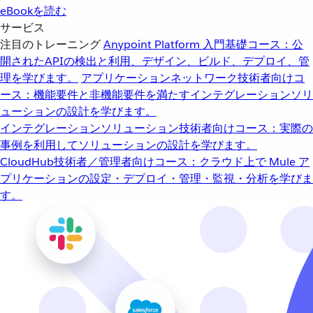
eBookを読む
サービス
注目のトレーニング
Anypoint Platform 入門
基礎コース：公
開されたAPIの検出と利用、デザイン、ビルド、デプロイ、管
理を学びます。
アプリケーションネットワーク
技術者向けコ
ース：機能要件と非機能要件を満たすインテグレーションソリ
ューションの設計を学びます。
インテグレーションソリューション
技術者向けコース：実際の
事例を利用してソリューションの設計を学びます。
CloudHub
技術者／管理者向けコース：クラウド上で Mule ア
プリケーションの設定・デプロイ・管理・監視・分析を学びま
す。