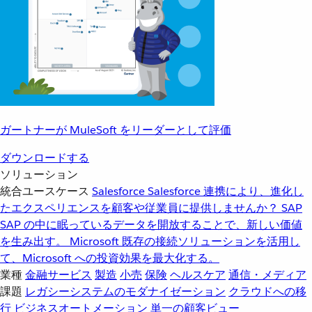
ガートナーが MuleSoft をリーダーとして評価
ダウンロードする
ソリューション
統合ユースケース
Salesforce
Salesforce 連携により、進化し
たエクスペリエンスを顧客や従業員に提供しませんか？
SAP
SAP の中に眠っているデータを開放することで、新しい価値
を生み出す。
Microsoft
既存の接続ソリューションを活用し
て、Microsoft への投資効果を最大化する。
業種
金融サービス
製造
小売
保険
ヘルスケア
通信・メディア
課題
レガシーシステムのモダナイゼーション
クラウドへの移
行
ビジネスオートメーション
単一の顧客ビュー