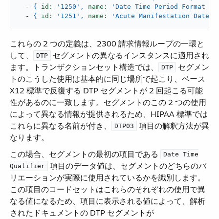
-
{
id:
'1250'
,
name:
'Date Time Period Format Qu
-
{
id:
'1251'
,
name:
'Acute Manifestation Date'
,
これらの 2 つの定義は、2300 請求情報ループの一環と
して、​
​ セグメントの異なるインスタンスに適用され
DTP
ます。トランザクションセット構造では、​
​ セグメン
DTP
トのこうした使用は基本的に同じ場所で起こり、ベース
X12 標準で反復する DTP セグメントが 2 回起こる可能
性があるのに一致します。セグメントのこの 2 つの使用
によって異なる情報が提供されるため、HIPAA 標準では
これらに異なる名前が付き、​
​ 項目の解釈方法が異
DTP03
なります。
この場合、セグメントの最初の項目である ​
Date Time
​ 項目のデータ値は、セグメントのどちらのバ
Qualifier
リエーションが実際に使用されているかを識別します。
この項目のコードセットはこれらのそれぞれの使用で異
なる値になるため、項目に表示される値によって、解析
されたドキュメントの DTP セグメントが ​