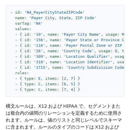
-
id:
'N4_PayerCityStateZIPCode'
name:
'Payer City, State, ZIP Code'
varTag:
'N4'
values:
-
{
id:
'19'
,
name:
'Payer City Name'
,
usage:
M,
-
{
id:
'156'
,
name:
'Payer State or Province Cod
-
{
id:
'116'
,
name:
'Payer Postal Zone or ZIP Co
-
{
id:
'26'
,
name:
'Country Code'
,
usage:
O,
typ
-
{
id:
'309'
,
name:
'Location Qualifier'
,
usage:
-
{
id:
'310'
,
name:
'Location Identifier'
,
usage
-
{
id:
'1715'
,
name:
'Country Subdivision Code'
,
rules:
-
{
type:
E,
items:
[2,
7
]
}
-
{
type:
C,
items:
[6,
5
]
}
-
{
type:
C,
items:
[7,
4
]
}
構文ルールは、X12 および HIPAA で、セグメントまた
は複合内の値間のリレーションを定義するために使用さ
れます。ルールは、値のリストと同じレベルでスキーマ
に含まれます。ルールのタイプのコードは X12 および