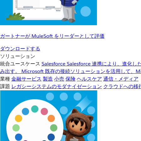
ガートナーが MuleSoft をリーダーとして評価
ダウンロードする
ソリューション
統合ユースケース
Salesforce
Salesforce 連携により、
み出す。
Microsoft
既存の接続ソリューションを活用して、Mic
業種
金融サービス
製造
小売
保険
ヘルスケア
通信・メディア
課題
レガシーシステムのモダナイゼーション
クラウドへの移