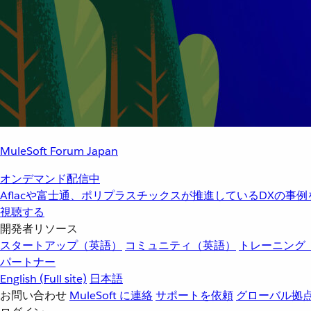
MuleSoft Forum Japan
オンデマンド配信中
Aflacや富士通、ポリプラスチックスが推進しているDXの事
視聴する
開発者リソース
スタートアップ（英語）
コミュニティ（英語）
トレーニング
パートナー
English
(Full site)
日本語
お問い合わせ
MuleSoft に連絡
サポートを依頼
グローバル拠