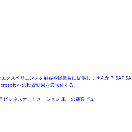
進化したエクスペリエンスを顧客や従業員に提供しませんか？
SAP
S
rosoft への投資効果を最大化する。
行
ビジネスオートメーション
単一の顧客ビュー