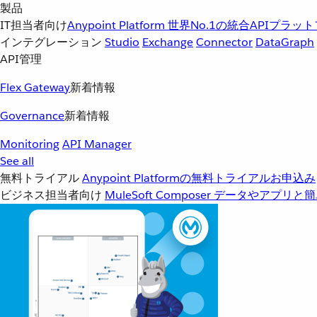
製品
IT担当者向け
Anypoint Platform
世界No.1の統合APIプラッ
インテグレーション
Studio
Exchange
Connector
DataGraph
API管理
Flex Gateway
新着情報
Governance
新着情報
Monitoring
API Manager
See all
無料トライアル
Anypoint Platformの無料トライアルお申込み
ビジネス担当者向け
MuleSoft Composer
データやアプリと簡