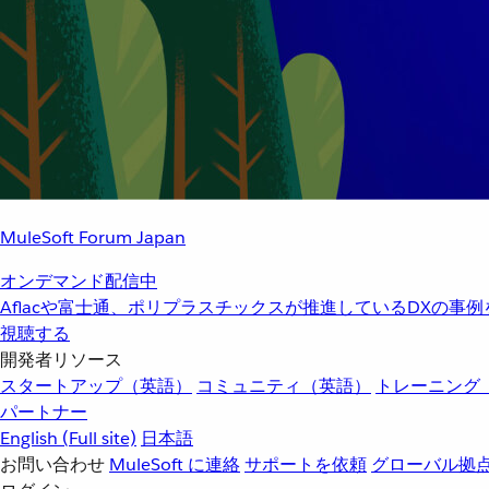
MuleSoft Forum Japan
オンデマンド配信中
Aflacや富士通、ポリプラスチックスが推進しているDXの事
視聴する
開発者リソース
スタートアップ（英語）
コミュニティ（英語）
トレーニング
パートナー
English
(Full site)
日本語
お問い合わせ
MuleSoft に連絡
サポートを依頼
グローバル拠