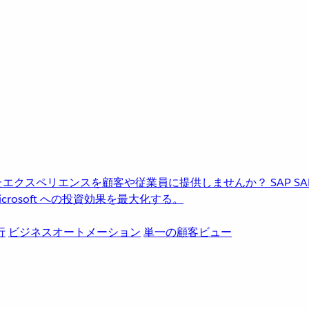
進化したエクスペリエンスを顧客や従業員に提供しませんか？
SAP
S
rosoft への投資効果を最大化する。
行
ビジネスオートメーション
単一の顧客ビュー