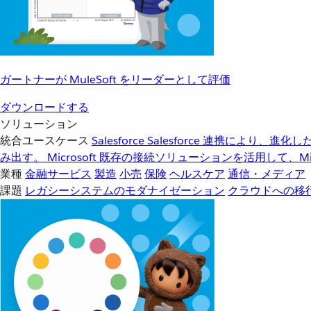
ガートナーが MuleSoft をリーダーとして評価
ダウンロードする
ソリューション
統合ユースケース
Salesforce
Salesforce 連携により、
み出す。
Microsoft
既存の接続ソリューションを活用して、Mic
業種
金融サービス
製造
小売
保険
ヘルスケア
通信・メディア
課題
レガシーシステムのモダナイゼーション
クラウドへの移