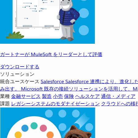
ガートナーが MuleSoft をリーダーとして評価
ダウンロードする
ソリューション
統合ユースケース
Salesforce
Salesforce 連携により、
み出す。
Microsoft
既存の接続ソリューションを活用して、Mic
業種
金融サービス
製造
小売
保険
ヘルスケア
通信・メディア
課題
レガシーシステムのモダナイゼーション
クラウドへの移