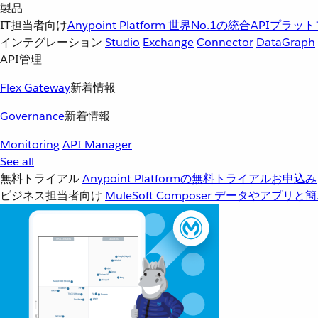
製品
IT担当者向け
Anypoint Platform
世界No.1の統合APIプラッ
インテグレーション
Studio
Exchange
Connector
DataGraph
API管理
Flex Gateway
新着情報
Governance
新着情報
Monitoring
API Manager
See all
無料トライアル
Anypoint Platformの無料トライアルお申込み
ビジネス担当者向け
MuleSoft Composer
データやアプリと簡