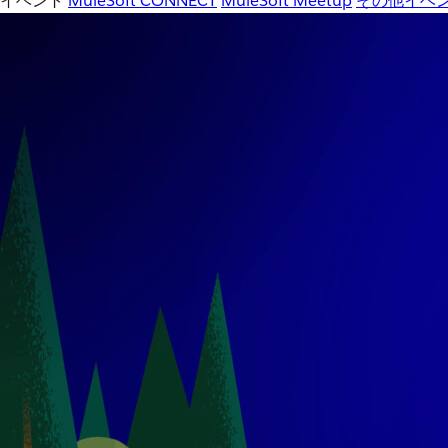
イベント
MuleSoft CONNECT
MuleSoft Meetup
その他イベ