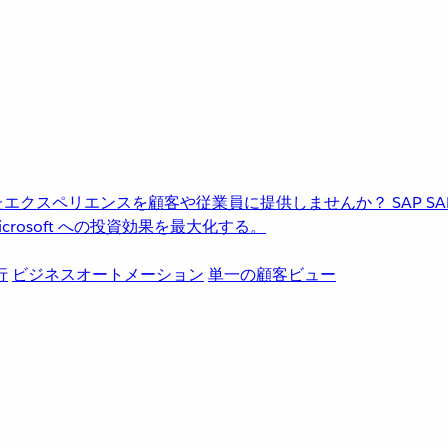
進化したエクスペリエンスを顧客や従業員に提供しませんか？
SAP
S
rosoft への投資効果を最大化する。
行
ビジネスオートメーション
単一の顧客ビュー