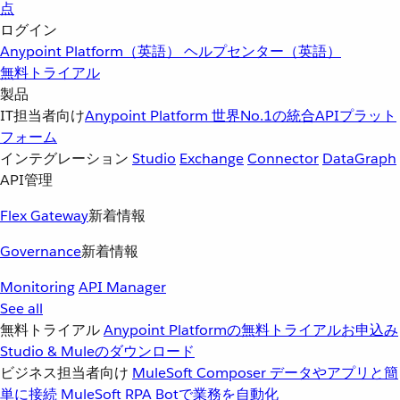
点
ログイン
Anypoint Platform（英語）
ヘルプセンター（英語）
無料トライアル
製品
IT担当者向け
Anypoint Platform
世界No.1の統合APIプラット
フォーム
インテグレーション
Studio
Exchange
Connector
DataGraph
API管理
Flex Gateway
新着情報
Governance
新着情報
Monitoring
API Manager
See all
無料トライアル
Anypoint Platformの無料トライアルお申込み
Studio & Muleのダウンロード
ビジネス担当者向け
MuleSoft Composer
データやアプリと簡
単に接続
MuleSoft RPA
Botで業務を自動化