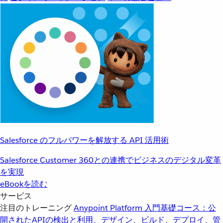
Salesforce のフルパワーを解放する API 活用術
Salesforce Customer 360との連携でビジネスのデジタル変革
を実現
eBookを読む
サービス
注目のトレーニング
Anypoint Platform 入門
基礎コース：公
開されたAPIの検出と利用、デザイン、ビルド、デプロイ、管