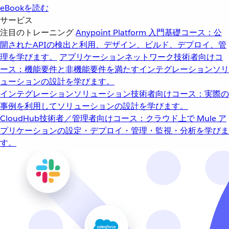
eBookを読む
サービス
注目のトレーニング
Anypoint Platform 入門
基礎コース：公
開されたAPIの検出と利用、デザイン、ビルド、デプロイ、管
理を学びます。
アプリケーションネットワーク
技術者向けコ
ース：機能要件と非機能要件を満たすインテグレーションソリ
ューションの設計を学びます。
インテグレーションソリューション
技術者向けコース：実際の
事例を利用してソリューションの設計を学びます。
CloudHub
技術者／管理者向けコース：クラウド上で Mule ア
プリケーションの設定・デプロイ・管理・監視・分析を学びま
す。