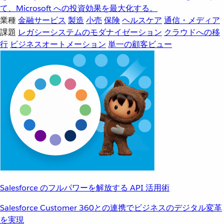
て、Microsoft への投資効果を最大化する。
業種
金融サービス
製造
小売
保険
ヘルスケア
通信・メディア
課題
レガシーシステムのモダナイゼーション
クラウドへの移
行
ビジネスオートメーション
単一の顧客ビュー
Salesforce のフルパワーを解放する API 活用術
Salesforce Customer 360との連携でビジネスのデジタル変革
を実現