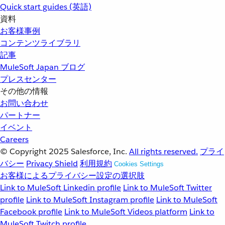
Quick start guides (英語)
資料
お客様事例
コンテンツライブラリ
記事
MuleSoft Japan ブログ
プレスセンター
その他の情報
お問い合わせ
パートナー
イベント
Careers
© Copyright 2025
Salesforce, Inc.
All rights reserved.
プライ
バシー
Privacy Shield
利用規約
Cookies Settings
お客様によるプライバシー設定の選択肢
Link to MuleSoft Linkedin profile
Link to MuleSoft Twitter
profile
Link to MuleSoft Instagram profile
Link to MuleSoft
Facebook profile
Link to MuleSoft Videos platform
Link to
MuleSoft Twitch profile