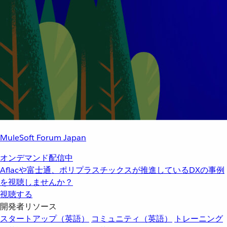
MuleSoft Forum Japan
オンデマンド配信中
Aflacや富士通、ポリプラスチックスが推進しているDXの事例
を視聴しませんか？
視聴する
開発者リソース
スタートアップ（英語）
コミュニティ（英語）
トレーニング