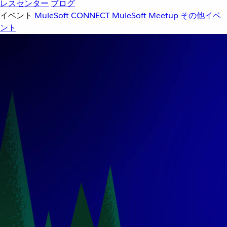
レスセンター
ブログ
イベント
MuleSoft CONNECT
MuleSoft Meetup
その他イベ
ント