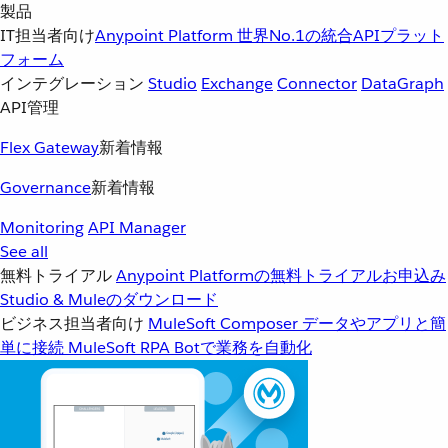
製品
IT担当者向け
Anypoint Platform
世界No.1の統合APIプラット
フォーム
インテグレーション
Studio
Exchange
Connector
DataGraph
API管理
Flex Gateway
新着情報
Governance
新着情報
Monitoring
API Manager
See all
無料トライアル
Anypoint Platformの無料トライアルお申込み
Studio & Muleのダウンロード
ビジネス担当者向け
MuleSoft Composer
データやアプリと簡
単に接続
MuleSoft RPA
Botで業務を自動化