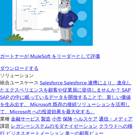
ガートナーが MuleSoft をリーダーとして評価
ダウンロードする
ソリューション
統合ユースケース
Salesforce
Salesforce 連携により、進化し
たエクスペリエンスを顧客や従業員に提供しませんか？
SAP
SAP の中に眠っているデータを開放することで、新しい価値
を生み出す。
Microsoft
既存の接続ソリューションを活用し
て、Microsoft への投資効果を最大化する。
業種
金融サービス
製造
小売
保険
ヘルスケア
通信・メディア
課題
レガシーシステムのモダナイゼーション
クラウドへの移
行
ビジネスオートメーション
単一の顧客ビュー