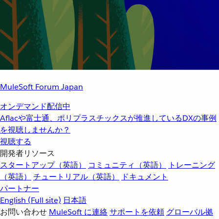
MuleSoft Forum Japan
オンデマンド配信中
Aflacや富士通、ポリプラスチックスが推進しているDXの事例
を視聴しませんか？
視聴する
開発者リソース
スタートアップ（英語）
コミュニティ（英語）
トレーニング
（英語）
チュートリアル（英語）
ドキュメント
パートナー
English
(Full site)
日本語
お問い合わせ
MuleSoft に連絡
サポートを依頼
グローバル拠