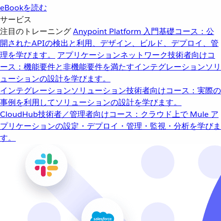
eBookを読む
サービス
注目のトレーニング
Anypoint Platform 入門
基礎コース：公
開されたAPIの検出と利用、デザイン、ビルド、デプロイ、管
理を学びます。
アプリケーションネットワーク
技術者向けコ
ース：機能要件と非機能要件を満たすインテグレーションソリ
ューションの設計を学びます。
インテグレーションソリューション
技術者向けコース：実際の
事例を利用してソリューションの設計を学びます。
CloudHub
技術者／管理者向けコース：クラウド上で Mule ア
プリケーションの設定・デプロイ・管理・監視・分析を学びま
す。