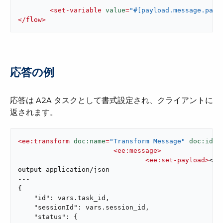
<
set-variable
value
=
"#[payload.message.part
</
flow
>
応答の例
応答は A2A タスクとして書式設定され、クライアントに
返されます。
<
ee:transform
doc:name
=
"Transform Message"
doc:id
=
"
<
ee:message
>
<
ee:set-payload
>
<![
output application/json

---

{

    "id": vars.task_id,

    "sessionId": vars.session_id,

    "status": {
