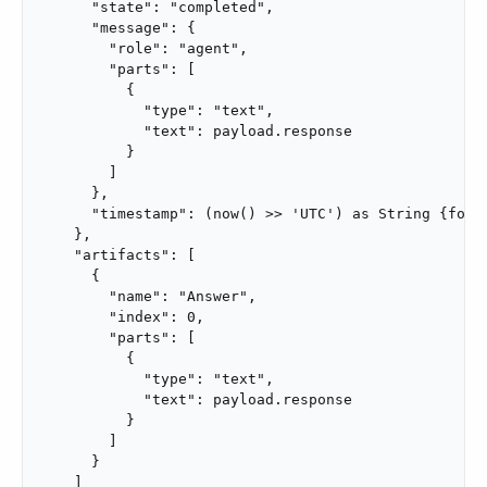
      "state": "completed",

      "message": {

        "role": "agent",

        "parts": [

          {

            "type": "text",

            "text": payload.response

          }

        ]

      },

      "timestamp": (now() >> 'UTC') as String {forma
    },

    "artifacts": [

      {

        "name": "Answer",

        "index": 0,

        "parts": [

          {

            "type": "text",

            "text": payload.response

          }

        ]

      }

    ]
