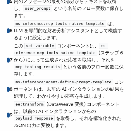
5
内のメッセージの最初の部分からテキストを取得
し、​
​ という名前のフロー変数に保存し
user_prompt
ます。
​ は、
ms-inference:mcp-tools-native-template
6
LLM を専門的な財務分析アシスタントとして機能す
るように設定します。
この ​
​ コンポーネントは、​
set-variable
ms-
​ (ステップ 6
inference:mcp-tools-native-template
7
から) によって生成された応答を取得し、それを ​
​ という名前のフロー変数に保
mcp_tooling_results
存します。
​ コン
ms-inference:agent-define-prompt-template
8
ポーネントは、以前の AI インタラクションの結果を
処理して、わかりやすい応答を生成します。
​ (DataWeave 変換) コンポーネント
ee:transform
は、以前の AI インタラクションからの ​
9
​ を取得し、それを構造化された
payload.response
JSON 出力に変換します。