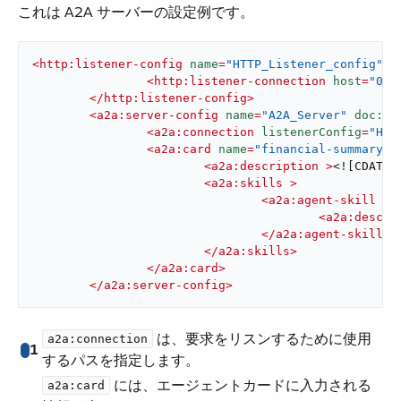
これは A2A サーバーの設定例です。
<
http:listener-config
name
=
"HTTP_Listener_config"
d
<
http:listener-connection
host
=
"0.0
</
http:listener-config
>
<
a2a:server-config
name
=
"A2A_Server"
doc:na
<
a2a:connection
listenerConfig
=
"HTT
<
a2a:card
name
=
"financial-summary-a
<
a2a:description
 >
<![CDATA[
<
a2a:skills
 >
<
a2a:agent-skill
id
<
a2a:descri
</
a2a:agent-skill
>
</
a2a:skills
>
</
a2a:card
>
</
a2a:server-config
>
​ は、要求をリスンするために使用
a2a:connection
1
するパスを指定します。
​ には、エージェントカードに入力される
a2a:card