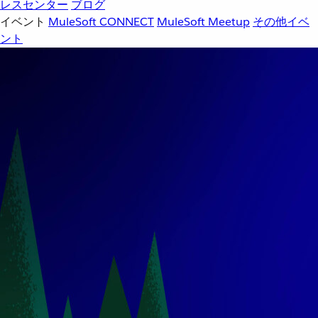
レスセンター
ブログ
イベント
MuleSoft CONNECT
MuleSoft Meetup
その他イベ
ント