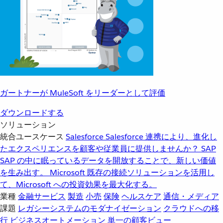
ガートナーが MuleSoft をリーダーとして評価
ダウンロードする
ソリューション
統合ユースケース
Salesforce
Salesforce 連携により、進化し
たエクスペリエンスを顧客や従業員に提供しませんか？
SAP
SAP の中に眠っているデータを開放することで、新しい価値
を生み出す。
Microsoft
既存の接続ソリューションを活用し
て、Microsoft への投資効果を最大化する。
業種
金融サービス
製造
小売
保険
ヘルスケア
通信・メディア
課題
レガシーシステムのモダナイゼーション
クラウドへの移
行
ビジネスオートメーション
単一の顧客ビュー