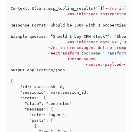
Context: $(vars.mcp_tooling_results)"]]]>
</
ms-infer
<
ms-inference:instructions
 
Response Format: Should be JSON with 3 properties, 
Example queries: “Should I buy CRM stock?”, “Should
<
ms-inference:data
 >
<![CDAT
</
ms-inference:agent-define-prompt-
<
ee:transform
doc:name
=
"Transform M
<
ee:message
>
<
ee:set-payload
>
<![
output application/json

---

{

    "id": vars.task_id,

    "sessionId": vars.session_id,

    "status": {

      "state": "completed",

      "message": {

        "role": "agent",

        "parts": [

          {

            "type": "text",
