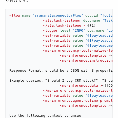
り付けます。
<
flow
name
=
"sranana2aconnectorFlow"
doc:id
=
"fcd9c8b
<
a2a:task-listener
doc:name
=
"Task L
</
a2a:task-listener
>
 #(1)

<
logger
level
=
"INFO"
doc:name
=
"Logg
<
set-variable
value
=
"#[payload.id]"
<
set-variable
value
=
'#[(payload.ses
<
set-variable
value
=
"#[payload.mess
<
ms-inference:mcp-tools-native-temp
<
ms-inference:template
 >
<![
<
ms-inference:instructions
 
Response Format: should be a JSON with 3 properties
Example queries: “Should I buy CRM stock?”, “Should
<
ms-inference:data
 >
<![CDAT
</
ms-inference:mcp-tools-native-tem
<
set-variable
value
=
"#[payload.resp
<
ms-inference:agent-define-prompt-t
<
ms-inference:template
 >
<![
Use the following context to answer
