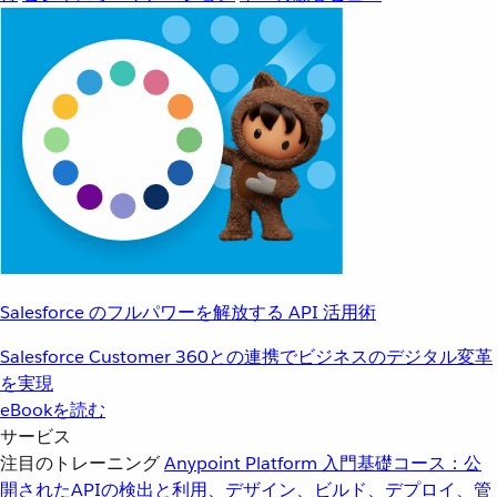
Salesforce のフルパワーを解放する API 活用術
Salesforce Customer 360との連携でビジネスのデジタル変革
を実現
eBookを読む
サービス
注目のトレーニング
Anypoint Platform 入門
基礎コース：公
開されたAPIの検出と利用、デザイン、ビルド、デプロイ、管