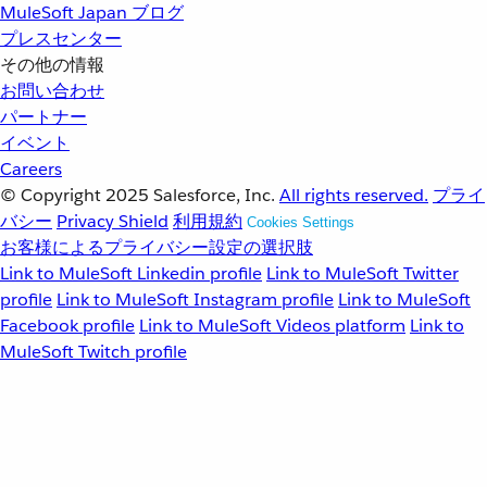
MuleSoft Japan ブログ
プレスセンター
その他の情報
お問い合わせ
パートナー
イベント
Careers
© Copyright 2025
Salesforce, Inc.
All rights reserved.
プライ
バシー
Privacy Shield
利用規約
Cookies Settings
お客様によるプライバシー設定の選択肢
Link to MuleSoft Linkedin profile
Link to MuleSoft Twitter
profile
Link to MuleSoft Instagram profile
Link to MuleSoft
Facebook profile
Link to MuleSoft Videos platform
Link to
MuleSoft Twitch profile