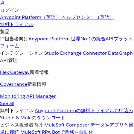
点
ログイン
Anypoint Platform（英語）
ヘルプセンター（英語）
無料トライアル
製品
IT担当者向け
Anypoint Platform
世界No.1の統合APIプラット
フォーム
インテグレーション
Studio
Exchange
Connector
DataGraph
API管理
Flex Gateway
新着情報
Governance
新着情報
Monitoring
API Manager
See all
無料トライアル
Anypoint Platformの無料トライアルお申込み
Studio & Muleのダウンロード
ビジネス担当者向け
MuleSoft Composer
データやアプリと簡
単に接続
MuleSoft RPA
Botで業務を自動化