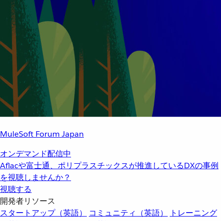
MuleSoft Forum Japan
オンデマンド配信中
Aflacや富士通、ポリプラスチックスが推進しているDXの事例
を視聴しませんか？
視聴する
開発者リソース
スタートアップ（英語）
コミュニティ（英語）
トレーニング