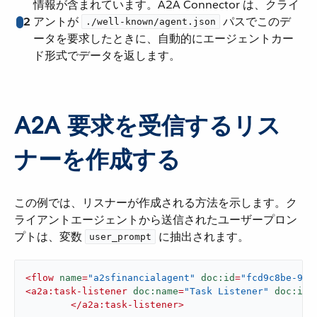
情報が含まれています。A2A Connector は、クライ
2
アントが ​
​ パスでこのデ
./well-known/agent.json
ータを要求したときに、自動的にエージェントカー
ド形式でデータを返します。
A2A 要求を受信するリス
ナーを作成する
この例では、リスナーが作成される方法を示します。ク
ライアントエージェントから送信されたユーザープロン
プトは、変数 ​
​ に抽出されます。
user_prompt
<
flow
name
=
"a2sfinancialagent"
doc:id
=
"fcd9c8be-94c
<
a2a:task-listener
doc:name
=
"Task Listener"
doc:id
=
</
a2a:task-listener
>