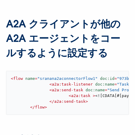
A2A クライアントが他の
A2A エージェントをコー
ルするように設定する
<
flow
name
=
"sranana2aconnectorFlow1"
doc:id
=
"973b8e
<
a2a:task-listener
doc:name
=
"Task L
<
a2a:send-task
doc:name
=
"Send Promp
<
a2a:task
 >
<![CDATA[#[paylo
</
a2a:send-task
>
</
flow
>