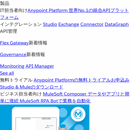
製品
IT担当者向け
Anypoint Platform
世界No.1の統合APIプラット
フォーム
インテグレーション
Studio
Exchange
Connector
DataGraph
API管理
Flex Gateway
新着情報
Governance
新着情報
Monitoring
API Manager
See all
無料トライアル
Anypoint Platformの無料トライアルお申込み
Studio & Muleのダウンロード
ビジネス担当者向け
MuleSoft Composer
データやアプリと簡
単に接続
MuleSoft RPA
Botで業務を自動化