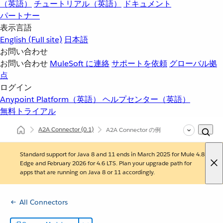
（英語）
チュートリアル（英語）
ドキュメント
パートナー
表示言語
English
(Full site)
日本語
お問い合わせ
お問い合わせ
MuleSoft に連絡
サポートを依頼
グローバル拠
点
ログイン
Anypoint Platform（英語）
ヘルプセンター（英語）
無料トライアル
A2A Connector
(0.1)
A2A Connector の例
Standard support for Java 8 and 11 ends in March 2025 for Mule 4.8
Edge and February 2026 for 4.6 LTS. Plan your upgrade path for
apps that are running on Java 8 or 11 accordingly.
All Connectors