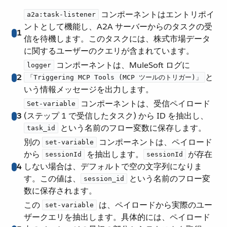
​ コンポーネントはエントリポイ
a2a:task-listener
ントとして機能し、A2A サーバーからのタスクの受
1
信を待機します。このタスクには、株式市場データ
に関するユーザーのクエリが含まれています。
​ コンポーネントは、MuleSoft ログに​
logger
2
​と
「Triggering MCP Tools (MCP ツールのトリガー)」
いう情報メッセージを出力します。
​ コンポーネントは、受信ペイロード
Set-variable
3
(ステップ 1 で受信したタスク) から ID を抽出し、​
​ という名前のフロー変数に保存します。
task_id
別の ​
​ コンポーネントは、ペイロード
set-variable
から ​
​ を抽出します。​
​ が存在
sessionId
sessionId
4
しない場合は、デフォルトで空の文字列になりま
す。この値は、​
​ という名前のフロー変
session_id
数に保存されます。
この ​
​ は、ペイロードから実際のユー
set-variable
ザークエリを抽出します。具体的には、ペイロード