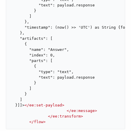
            "text": payload.response

          }

        ]

      },

      "timestamp": (now() >> 'UTC') as String {forma
    },

    "artifacts": [

      {

        "name": "Answer",

        "index": 0,

        "parts": [

          {

            "type": "text",

            "text": payload.response

          }

        ]

      }

    ]

  }]]>
</
ee:set-payload
>
</
ee:message
>
</
ee:transform
>
</
flow
>