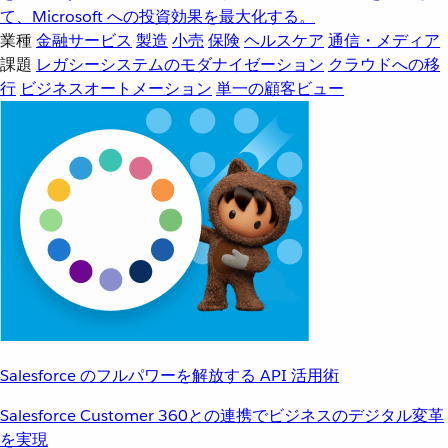
て、Microsoft への投資効果を最大化する。
業種
金融サービス
製造
小売
保険
ヘルスケア
通信・メディア
課題
レガシーシステムのモダナイゼーション
クラウドへの移
行
ビジネスオートメーション
単一の顧客ビュー
Salesforce のフルパワーを解放する API 活用術
Salesforce Customer 360との連携でビジネスのデジタル変革
を実現