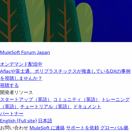
MuleSoft Forum Japan
オンデマンド配信中
Aflacや富士通、ポリプラスチックスが推進しているDXの事例
を視聴しませんか？
視聴する
開発者リソース
スタートアップ（英語）
コミュニティ（英語）
トレーニング
（英語）
チュートリアル（英語）
ドキュメント
パートナー
English
(Full site)
日本語
お問い合わせ
MuleSoft に連絡
サポートを依頼
グローバル拠