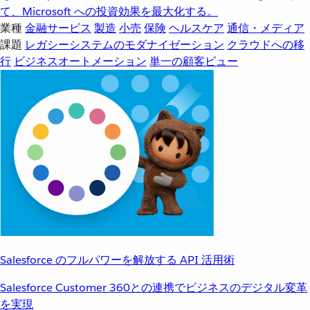
て、Microsoft への投資効果を最大化する。
業種
金融サービス
製造
小売
保険
ヘルスケア
通信・メディア
課題
レガシーシステムのモダナイゼーション
クラウドへの移
行
ビジネスオートメーション
単一の顧客ビュー
Salesforce のフルパワーを解放する API 活用術
Salesforce Customer 360との連携でビジネスのデジタル変革
を実現