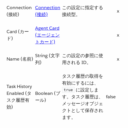
Connection
Connection
この設定に指定する
x
(接続)
(接続)
接続型。
Agent Card
Card (カー
(エージェン
x
ド)
トカード)
String (文字
この設定の参照に使
Name (名前)
x
列)
用される ID。
タスク履歴の取得を
有効にするには、​
Task History
​ に設定しま
true
Enabled (タ
Boolean (ブ
す。タスク履歴は、
false
スク履歴有
ール)
メッセージオブジェ
効)
クトとして保存され
ます。