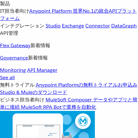
製品
IT担当者向け
Anypoint Platform
世界No.1の統合APIプラット
フォーム
インテグレーション
Studio
Exchange
Connector
DataGraph
API管理
Flex Gateway
新着情報
Governance
新着情報
Monitoring
API Manager
See all
無料トライアル
Anypoint Platformの無料トライアルお申込み
Studio & Muleのダウンロード
ビジネス担当者向け
MuleSoft Composer
データやアプリと簡
単に接続
MuleSoft RPA
Botで業務を自動化