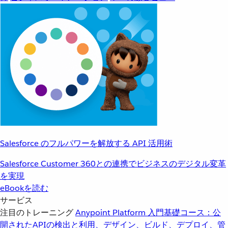
Salesforce のフルパワーを解放する API 活用術
Salesforce Customer 360との連携でビジネスのデジタル変革
を実現
eBookを読む
サービス
注目のトレーニング
Anypoint Platform 入門
基礎コース：公
開されたAPIの検出と利用、デザイン、ビルド、デプロイ、管