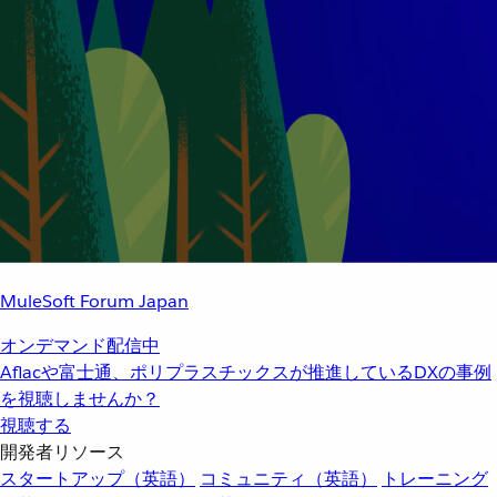
MuleSoft Forum Japan
オンデマンド配信中
Aflacや富士通、ポリプラスチックスが推進しているDXの事例
を視聴しませんか？
視聴する
開発者リソース
スタートアップ（英語）
コミュニティ（英語）
トレーニング