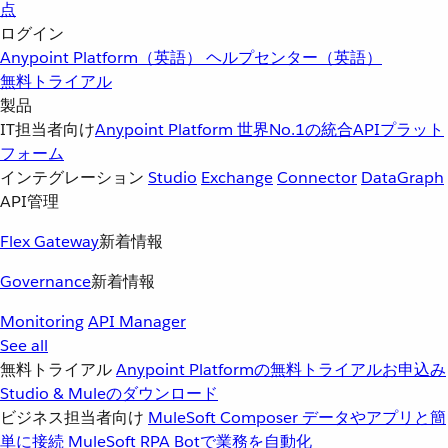
点
ログイン
Anypoint Platform（英語）
ヘルプセンター（英語）
無料トライアル
製品
IT担当者向け
Anypoint Platform
世界No.1の統合APIプラット
フォーム
インテグレーション
Studio
Exchange
Connector
DataGraph
API管理
Flex Gateway
新着情報
Governance
新着情報
Monitoring
API Manager
See all
無料トライアル
Anypoint Platformの無料トライアルお申込み
Studio & Muleのダウンロード
ビジネス担当者向け
MuleSoft Composer
データやアプリと簡
単に接続
MuleSoft RPA
Botで業務を自動化