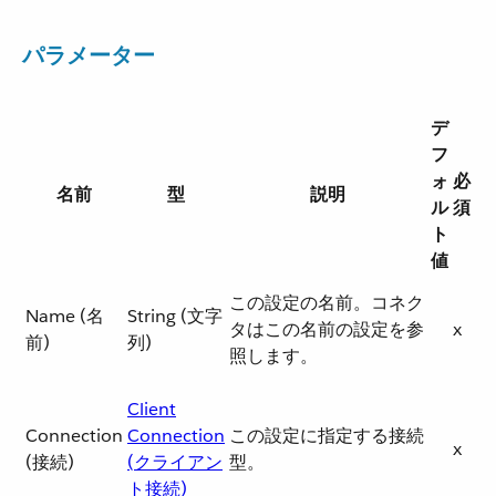
パラメーター
デ
フ
ォ
必
名前
型
説明
ル
須
ト
値
この設定の名前。コネク
Name (名
String (文字
タはこの名前の設定を参
x
前)
列)
照します。
Client
Connection
Connection
この設定に指定する接続
x
(接続)
(クライアン
型。
ト接続)