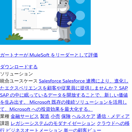
ガートナーが MuleSoft をリーダーとして評価
ダウンロードする
ソリューション
統合ユースケース
Salesforce
Salesforce 連携により、進化し
たエクスペリエンスを顧客や従業員に提供しませんか？
SAP
SAP の中に眠っているデータを開放することで、新しい価値
を生み出す。
Microsoft
既存の接続ソリューションを活用し
て、Microsoft への投資効果を最大化する。
業種
金融サービス
製造
小売
保険
ヘルスケア
通信・メディア
課題
レガシーシステムのモダナイゼーション
クラウドへの移
行
ビジネスオートメーション
単一の顧客ビュー