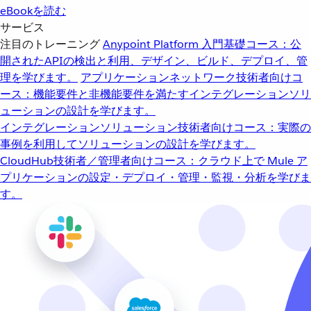
eBookを読む
サービス
注目のトレーニング
Anypoint Platform 入門
基礎コース：公
開されたAPIの検出と利用、デザイン、ビルド、デプロイ、管
理を学びます。
アプリケーションネットワーク
技術者向けコ
ース：機能要件と非機能要件を満たすインテグレーションソリ
ューションの設計を学びます。
インテグレーションソリューション
技術者向けコース：実際の
事例を利用してソリューションの設計を学びます。
CloudHub
技術者／管理者向けコース：クラウド上で Mule ア
プリケーションの設定・デプロイ・管理・監視・分析を学びま
す。