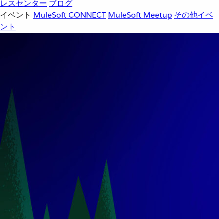
レスセンター
ブログ
イベント
MuleSoft CONNECT
MuleSoft Meetup
その他イベ
ント