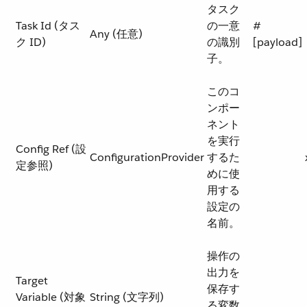
タスク
Task Id (タス
の一意
#
Any (任意)
ク ID)
の識別
[payload]
子。
このコ
ンポー
ネント
を実行
Config Ref (設
ConfigurationProvider
するた
定参照)
めに使
用する
設定の
名前。
操作の
出力を
Target
保存す
Variable (対象
String (文字列)
る変数