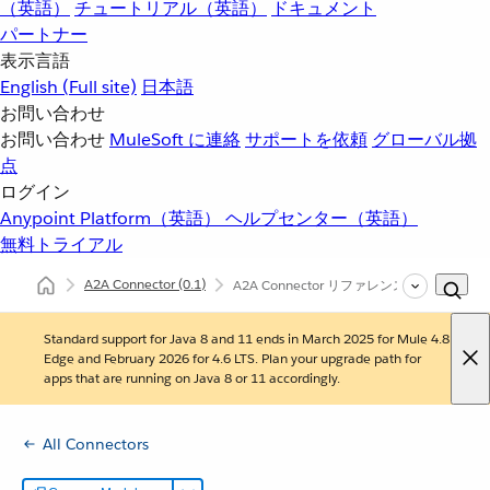
（英語）
チュートリアル（英語）
ドキュメント
パートナー
表示言語
English
(Full site)
日本語
お問い合わせ
お問い合わせ
MuleSoft に連絡
サポートを依頼
グローバル拠
点
ログイン
Anypoint Platform（英語）
ヘルプセンター（英語）
無料トライアル
A2A Connector
(0.1)
A2A Connector リファレンス
Standard support for Java 8 and 11 ends in March 2025 for Mule 4.8
Edge and February 2026 for 4.6 LTS. Plan your upgrade path for
apps that are running on Java 8 or 11 accordingly.
All Connectors