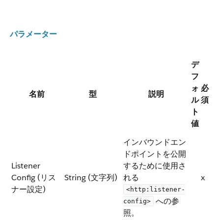
パラメーター
デ
フ
ォ
必
名前
型
説明
ル
須
ト
値
インバウンドエン
ドポイントを公開
Listener
するために使用さ
Config (リス
String (文字列)
れる ​
x
ナー設定)
<http:listener-
​ への参
config>
照。