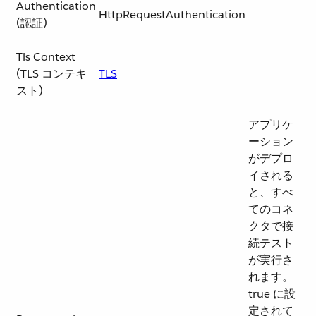
Authentication
HttpRequestAuthentication
(認証)
Tls Context
(TLS コンテキ
TLS
スト)
アプリケ
ーション
がデプロ
イされる
と、すべ
てのコネ
クタで接
続テスト
が実行さ
れます。
true に設
定されて