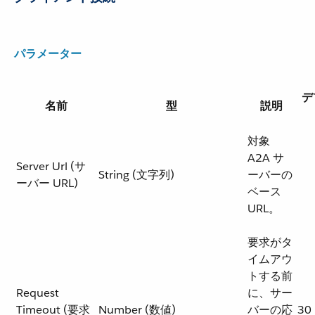
パラメーター
デ
名前
型
説明
対象
A2A サ
Server Url (サ
String (文字列)
ーバーの
ーバー URL)
ベース
URL。
要求がタ
イムアウ
トする前
Request
に、サー
Timeout (要求
Number (数値)
バーの応
30