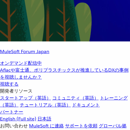
MuleSoft Forum Japan
オンデマンド配信中
Aflacや富士通、ポリプラスチックスが推進しているDXの事例
を視聴しませんか？
視聴する
開発者リソース
スタートアップ（英語）
コミュニティ（英語）
トレーニング
（英語）
チュートリアル（英語）
ドキュメント
パートナー
English
(Full site)
日本語
お問い合わせ
MuleSoft に連絡
サポートを依頼
グローバル拠